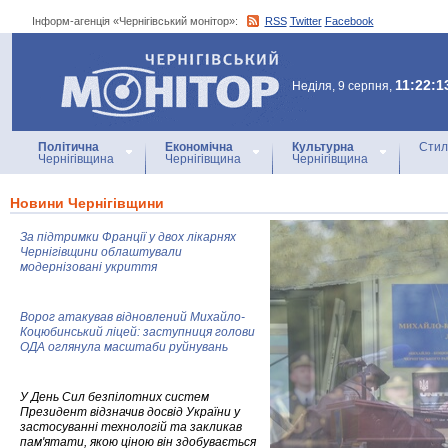
Інформ-агенція «Чернігівський монітор»:
RSS
Twitter
Facebook
Інформ-агенція
«Чернігівський монітор»
11:22:1
Неділя, 9 серпня,
Політична
Економічна
Культурна
Стил
Чернігівщина
Чернігівщина
Чернігівщина
Новини Чернігівщини
За підтримки Франції у двох лікарнях
Чернігівщини облаштували
модернізовані укриття
Ворог атакував відновлений Михайло-
Коцюбинський ліцей: заступниця голови
ОДА оглянула масштаби руйнувань
У День Сил безпілотних систем
Президент відзначив досвід України у
застосуванні технологій та закликав
пам'ятати, якою ціною він здобувається