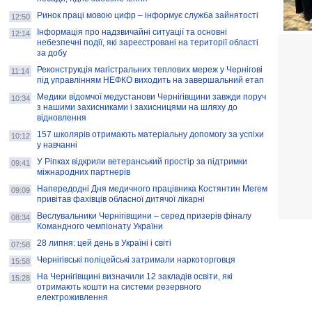
Ринок праці мовою цифр – інформує служба зайнятості
12:50
Інформація про надзвичайні ситуації та основні
12:14
небезпечні події, які зареєстровані на території області
за добу
Реконструкція магістральних теплових мереж у Чернігові
11:14
під управлінням НЕФКО виходить на завершальний етап
Медики відомчої медустанови Чернігівщини завжди поруч
10:34
з нашими захисниками і захисницями на шляху до
відновлення
157 школярів отримають матеріальну допомогу за успіхи
10:12
у навчанні
У Ріпках відкрили ветеранський простір за підтримки
09:41
міжнародних партнерів
Напередодні Дня медичного працівника Костянтин Мегем
09:09
привітав фахівців обласної дитячої лікарні
Веслувальники Чернігівщини – серед призерів фіналу
08:34
Командного чемпіонату України
28 липня: цей день в Україні і світі
07:58
Чернігівські поліцейські затримали наркоторговця
15:58
На Чернігівщині визначили 12 закладів освіти, які
15:28
отримають кошти на системи резервного
електроживлення