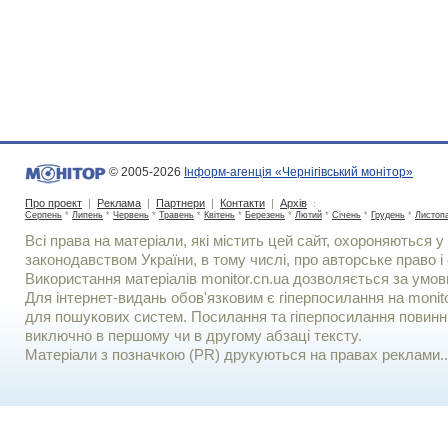
© 2005-2026
Інформ-агенція «Чернігівський монітор»
Про проект
|
Реклама
|
Партнери
|
Контакти
|
Архів
:
Серпень
*
Липень
*
Червень
*
Травень
*
Квітень
*
Березень
*
Лютий
*
Січень
*
Грудень
*
Листоп
Всі права на матеріали, які містить цей сайт, охороняються у 
законодавством України, в тому числі, про авторське право і 
Використання матерiалiв monitor.cn.ua дозволяється за умов
Для iнтернет-видань обов'язковим є гiперпосилання на monito
для пошукових систем. Посилання та гіперпосилання повинні
виключно в першому чи в другому абзаці тексту.
Матеріали з позначкою (PR) друкуються на правах реклами..