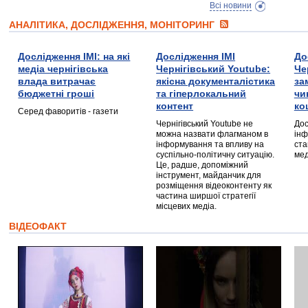
Всі новини
АНАЛІТИКА, ДОСЛІДЖЕННЯ, МОНІТОРИНГ
Дослідження ІМІ: на які
Дослідження ІМІ
До
медіа чернігівська
Чернігівський Youtube:
Че
влада витрачає
якісна документалістика
за
бюджетні гроші
та гіперлокальний
чи
контент
ко
Серед фаворитів - газети
Чернігівський Youtube не
Дос
можна назвати флагманом в
інф
інформування та впливу на
ста
суспільно-політичну ситуацію.
мед
Це, радше, допоміжний
інструмент, майданчик для
розміщення відеоконтенту як
частина ширшої стратегії
місцевих медіа.
ВІДЕОФАКТ