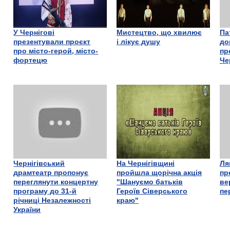
У Чернігові
Мистецтво, що хвилює
Па
презентували проєкт
і лікує душу
до
про місто-герой, місто-
пр
фортецю
Че
Чернігівський
На Чернігівщині
Ля
драмтеатр пропонує
пройшла щорічна акція
пр
переглянути концертну
"Шануємо батьків
ве
програму до 31-й
Героїв Сіверського
пе
річниці Незалежності
краю"
України