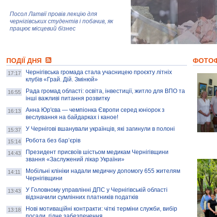
Посол Латвії провів лекцію для
чернігівських студентів і побачив, як
працює місцевий бізнес
Митці та жителі Чернігова створили
ПОДІЇ ДНЯ
колекцію про війну, емоції та тварин
ФОТО
Чернігівська громада стала учасницею проєкту літніх
17:17
клубів «Грай. Дій. Змінюй»
Рада громад області: освіта, інвестиції, житло для ВПО та
AB InBev Efes Україна підтримала
16:55
інші важливі питання розвитку
навчальний проєкт "Молодіжна бізнес-
школа", спрямований на розвиток
Анна Юр'єва — чемпіонка Європи серед юніорок з
16:13
підприємництва у Чернігівській області
веслування на байдарках і каное!
У Чернігові вшанували українців, які загинули в полоні
15:37
Золота тварина: видання Forbes
написало про чернігівця Патрона: хто і
Робота без бар’єрів
15:14
скільки на ньому заробляє? І куди
витрачають?
Президент присвоїв шістьом медикам Чернігівщини
14:43
звання «Заслужений лікар України»
Мобільні клініки надали медичну допомогу 655 жителям
14:11
Чернігівщини
У Головному управлінні ДПС у Чернігівській області
13:43
відзначили сумлінних платників податків
Нові мотиваційні контракти: чіткі терміни служби, вибір
13:18
посади, гідне забезпечення