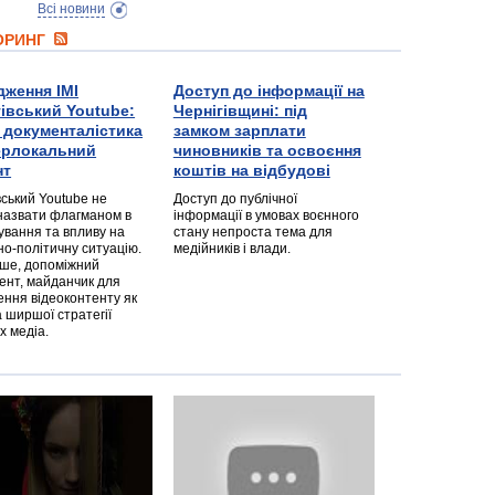
Всі новини
ТОРИНГ
дження ІМІ
Доступ до інформації на
гівський Youtube:
Чернігівщині: під
а документалістика
замком зарплати
перлокальний
чиновників та освоєння
нт
коштів на відбудові
вський Youtube не
Доступ до публічної
назвати флагманом в
інформації в умовах воєнного
ування та впливу на
стану непроста тема для
но-політичну ситуацію.
медійників і влади.
дше, допоміжний
ент, майданчик для
ння відеоконтенту як
 ширшої стратегії
х медіа.