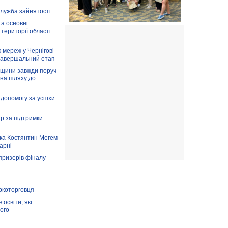
служба зайнятості
та основні
 території області
 мереж у Чернігові
завершальний етап
вщини завжди поруч
 на шляху до
допомогу за успіхи
ір за підтримки
ка Костянтин Мегем
карні
призерів фіналу
аркоторговця
освіти, які
ого