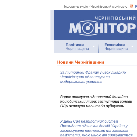
Інформ-агенція «Чернігівський монітор»:
Інформ-агенція
«Чернігівський монітор»
Політична
Економічна
Чернігівщина
Чернігівщина
Новини Чернігівщини
За підтримки Франції у двох лікарнях
Чернігівщини облаштували
модернізовані укриття
Ворог атакував відновлений Михайло-
Коцюбинський ліцей: заступниця голови
ОДА оглянула масштаби руйнувань
У День Сил безпілотних систем
Президент відзначив досвід України у
застосуванні технологій та закликав
пам'ятати, якою ціною він здобувається