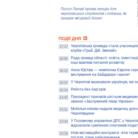
Посол Латвії провів лекцію для
чернігівських студентів і побачив, як
працює місцевий бізнес
Митці та жителі Чернігова створили
ПОДІЇ ДНЯ
колекцію про війну, емоції та тварин
Чернігівська громада стала учасницею
17:17
клубів «Грай. Дій. Змінюй»
Рада громад області: освіта, інвестиц
AB InBev Efes Україна підтримала
16:55
інші важливі питання розвитку
навчальний проєкт "Молодіжна бізнес-
школа", спрямований на розвиток
Анна Юр'єва — чемпіонка Європи сер
16:13
підприємництва у Чернігівській області
веслування на байдарках і каное!
У Чернігові вшанували українців, які з
15:37
Золота тварина: видання Forbes
написало про чернігівця Патрона: хто і
Робота без бар’єрів
15:14
скільки на ньому заробляє? І куди
витрачають?
Президент присвоїв шістьом медикам
14:43
звання «Заслужений лікар України»
Мобільні клініки надали медичну доп
14:11
Чернігівщини
У Головному управлінні ДПС у Чернігів
13:43
відзначили сумлінних платників подат
Нові мотиваційні контракти: чіткі терм
13:18
посади, гідне забезпечення