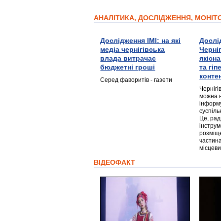
АНАЛІТИКА, ДОСЛІДЖЕННЯ, МОНІ
Дослідження ІМІ: на які
Дослі
медіа чернігівська
Черні
влада витрачає
якісн
бюджетні гроші
та гі
конте
Серед фаворитів - газети
Чернігі
можна 
інформ
суспіль
Це, ра
інструм
розміще
частина
місцеви
ВІДЕОФАКТ