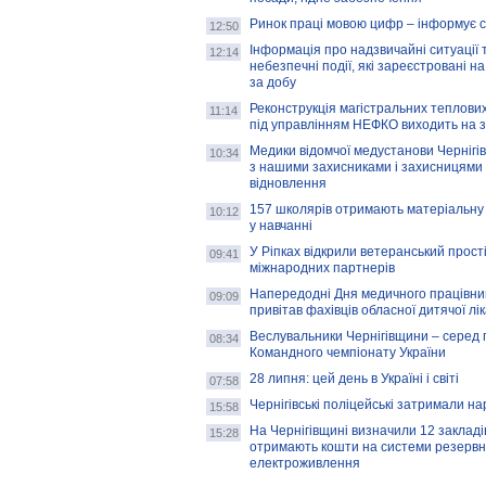
Ринок праці мовою цифр – інформує 
12:50
Інформація про надзвичайні ситуації 
12:14
небезпечні події, які зареєстровані на
за добу
Реконструкція магістральних теплових
11:14
під управлінням НЕФКО виходить на 
Медики відомчої медустанови Чернігі
10:34
з нашими захисниками і захисницями
відновлення
157 школярів отримають матеріальну 
10:12
у навчанні
У Ріпках відкрили ветеранський прост
09:41
міжнародних партнерів
Напередодні Дня медичного працівни
09:09
привітав фахівців обласної дитячої лі
Веслувальники Чернігівщини – серед 
08:34
Командного чемпіонату України
28 липня: цей день в Україні і світі
07:58
Чернігівські поліцейські затримали н
15:58
На Чернігівщині визначили 12 закладів 
15:28
отримають кошти на системи резервн
електроживлення