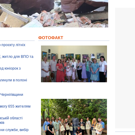
ФОТОФАКТ
 проєкту літніх
ії, житло для ВПО та
ед юніорок з
агинули в полоні
 Чернігівщини
омогу 655 жителям
ській області
ків
іни служби, вибір