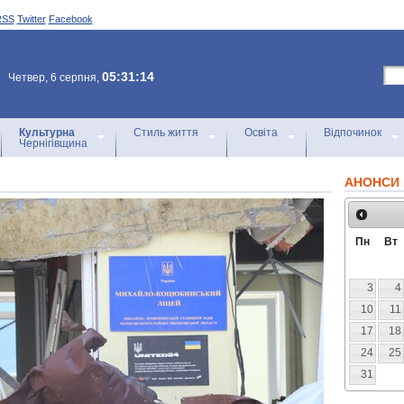
RSS
Twitter
Facebook
05:31:14
Четвер, 6 серпня,
Культурна
Стиль життя
Освіта
Відпочинок
Чернігівщина
АНОНСИ 
Пн
Вт
3
4
10
11
17
18
24
25
31