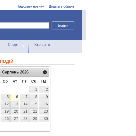
Надіслати новину
Додати в обране
Спорт
Хто є хто
ПОДІЙ
Серпень
2026
Ср
Чт
Пт
Сб
Нд
1
2
5
6
7
8
9
12
13
14
15
16
19
20
21
22
23
26
27
28
29
30