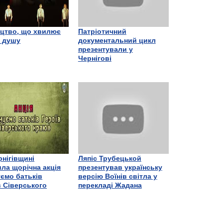
цтво, що хвилює
Патріотичний
є душу
документальний цикл
презентували у
Чернігові
рнігівщині
Ляпіс Трубецькой
ла щорічна акція
презентував українську
ємо батьків
версію Воїнів світла у
в Сіверського
перекладі Жадана