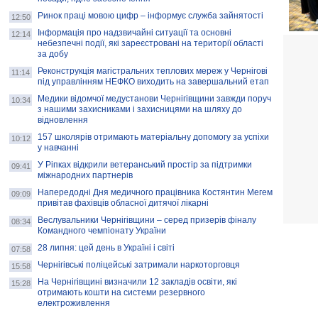
Ринок праці мовою цифр – інформує служба зайнятості
12:50
Інформація про надзвичайні ситуації та основні
12:14
небезпечні події, які зареєстровані на території області
за добу
Реконструкція магістральних теплових мереж у Чернігові
11:14
під управлінням НЕФКО виходить на завершальний етап
Медики відомчої медустанови Чернігівщини завжди поруч
10:34
з нашими захисниками і захисницями на шляху до
відновлення
157 школярів отримають матеріальну допомогу за успіхи
10:12
у навчанні
У Ріпках відкрили ветеранський простір за підтримки
09:41
міжнародних партнерів
Напередодні Дня медичного працівника Костянтин Мегем
09:09
привітав фахівців обласної дитячої лікарні
Веслувальники Чернігівщини – серед призерів фіналу
08:34
Командного чемпіонату України
28 липня: цей день в Україні і світі
07:58
Чернігівські поліцейські затримали наркоторговця
15:58
На Чернігівщині визначили 12 закладів освіти, які
15:28
отримають кошти на системи резервного
електроживлення