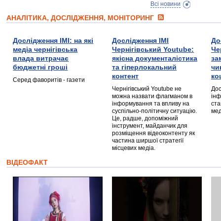
Всі новини
АНАЛІТИКА, ДОСЛІДЖЕННЯ, МОНІТОРИНГ
Дослідження ІМІ: на які
Дослідження ІМІ
До
медіа чернігівська
Чернігівський Youtube:
Че
влада витрачає
якісна документалістика
за
бюджетні гроші
та гіперлокальний
чи
контент
ко
Серед фаворитів - газети
Чернігівський Youtube не
Дос
можна назвати флагманом в
інф
інформування та впливу на
ста
суспільно-політичну ситуацію.
мед
Це, радше, допоміжний
інструмент, майданчик для
розміщення відеоконтенту як
частина ширшої стратегії
місцевих медіа.
ВІДЕОФАКТ