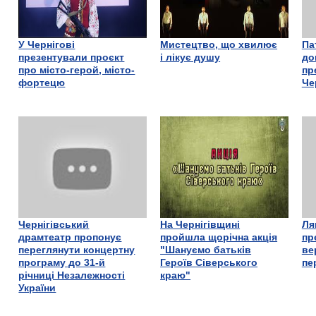
У Чернігові
Мистецтво, що хвилює
Па
презентували проєкт
і лікує душу
до
про місто-герой, місто-
пр
фортецю
Че
Чернігівський
На Чернігівщині
Ля
драмтеатр пропонує
пройшла щорічна акція
пр
переглянути концертну
"Шануємо батьків
ве
програму до 31-й
Героїв Сіверського
пе
річниці Незалежності
краю"
України