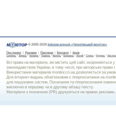
© 2005-2026
Інформ-агенція «Чернігівський монітор»
Про проект
|
Реклама
|
Партнери
|
Контакти
|
Архів
:
Серпень
*
Липень
*
Червень
*
Травень
*
Квітень
*
Березень
*
Лютий
*
Січень
*
Грудень
*
Листоп
Всі права на матеріали, які містить цей сайт, охороняються у 
законодавством України, в тому числі, про авторське право і 
Використання матерiалiв monitor.cn.ua дозволяється за умов
Для iнтернет-видань обов'язковим є гiперпосилання на monito
для пошукових систем. Посилання та гіперпосилання повинні
виключно в першому чи в другому абзаці тексту.
Матеріали з позначкою (PR) друкуються на правах реклами..