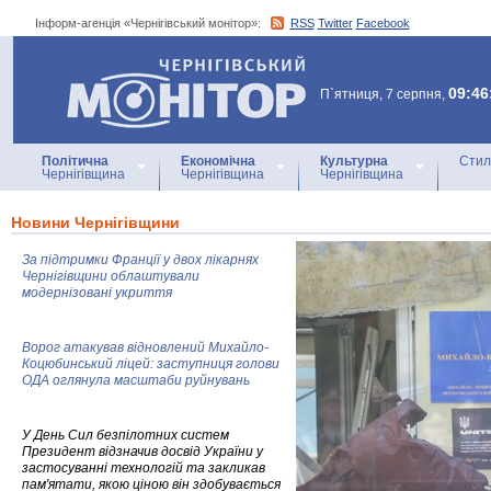
Інформ-агенція «Чернігівський монітор»:
RSS
Twitter
Facebook
Інформ-агенція
«Чернігівський монітор»
09:46
П`ятниця, 7 серпня,
Політична
Економічна
Культурна
Стил
Чернігівщина
Чернігівщина
Чернігівщина
Новини Чернігівщини
За підтримки Франції у двох лікарнях
Чернігівщини облаштували
модернізовані укриття
Ворог атакував відновлений Михайло-
Коцюбинський ліцей: заступниця голови
ОДА оглянула масштаби руйнувань
У День Сил безпілотних систем
Президент відзначив досвід України у
застосуванні технологій та закликав
пам'ятати, якою ціною він здобувається