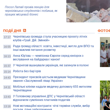
Посол Латвії провів лекцію для
чернігівських студентів і побачив, як
працює місцевий бізнес
Митці та жителі Чернігова створили
ПОДІЇ ДНЯ
колекцію про війну, емоції та тварин
ФОТО
Чернігівська громада стала учасницею проєкту літніх
17:17
клубів «Грай. Дій. Змінюй»
Рада громад області: освіта, інвестиції, житло для ВПО та
AB InBev Efes Україна підтримала
16:55
інші важливі питання розвитку
навчальний проєкт "Молодіжна бізнес-
школа", спрямований на розвиток
Анна Юр'єва — чемпіонка Європи серед юніорок з
16:13
підприємництва у Чернігівській області
веслування на байдарках і каное!
У Чернігові вшанували українців, які загинули в полоні
15:37
Золота тварина: видання Forbes
написало про чернігівця Патрона: хто і
Робота без бар’єрів
15:14
скільки на ньому заробляє? І куди
витрачають?
Президент присвоїв шістьом медикам Чернігівщини
14:43
звання «Заслужений лікар України»
Мобільні клініки надали медичну допомогу 655 жителям
14:11
Чернігівщини
У Головному управлінні ДПС у Чернігівській області
13:43
відзначили сумлінних платників податків
Нові мотиваційні контракти: чіткі терміни служби, вибір
13:18
посади, гідне забезпечення