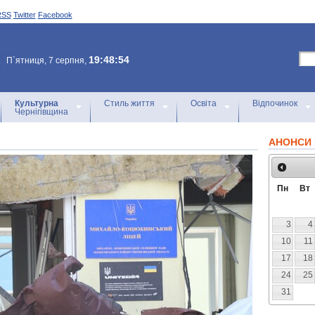
RSS
Twitter
Facebook
19:48:54
П`ятниця, 7 серпня,
Культурна
Стиль життя
Освіта
Відпочинок
Чернігівщина
АНОНСИ 
Пн
Вт
3
4
10
11
17
18
24
25
31