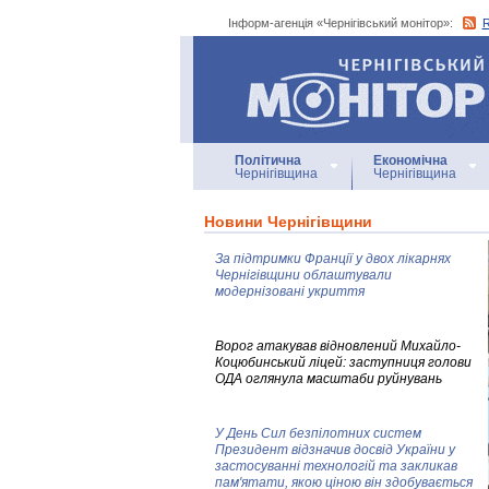
Інформ-агенція «Чернігівський монітор»:
Інформ-агенція
«Чернігівський монітор»
Політична
Економічна
Чернігівщина
Чернігівщина
Новини Чернігівщини
За підтримки Франції у двох лікарнях
Чернігівщини облаштували
модернізовані укриття
Ворог атакував відновлений Михайло-
Коцюбинський ліцей: заступниця голови
ОДА оглянула масштаби руйнувань
У День Сил безпілотних систем
Президент відзначив досвід України у
застосуванні технологій та закликав
пам'ятати, якою ціною він здобувається