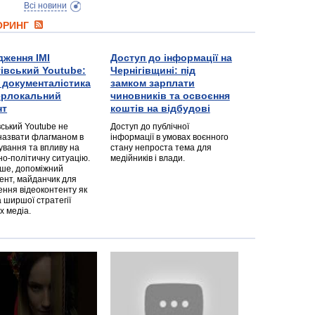
Всі новини
ТОРИНГ
дження ІМІ
Доступ до інформації на
гівський Youtube:
Чернігівщині: під
а документалістика
замком зарплати
перлокальний
чиновників та освоєння
нт
коштів на відбудові
вський Youtube не
Доступ до публічної
назвати флагманом в
інформації в умовах воєнного
ування та впливу на
стану непроста тема для
но-політичну ситуацію.
медійників і влади.
дше, допоміжний
ент, майданчик для
ння відеоконтенту як
 ширшої стратегії
х медіа.