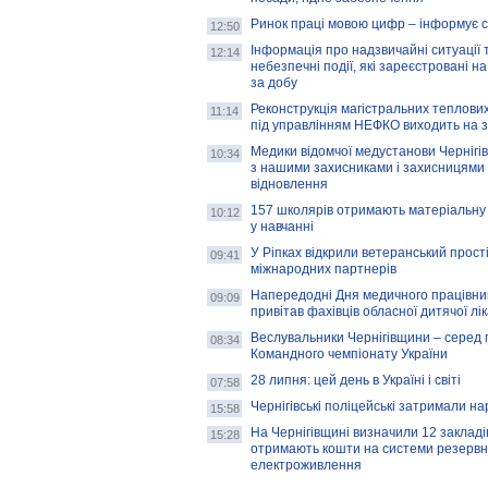
Ринок праці мовою цифр – інформує 
12:50
Інформація про надзвичайні ситуації 
12:14
небезпечні події, які зареєстровані на
за добу
Реконструкція магістральних теплових
11:14
під управлінням НЕФКО виходить на 
Медики відомчої медустанови Чернігі
10:34
з нашими захисниками і захисницями
відновлення
157 школярів отримають матеріальну 
10:12
у навчанні
У Ріпках відкрили ветеранський прост
09:41
міжнародних партнерів
Напередодні Дня медичного працівни
09:09
привітав фахівців обласної дитячої лі
Веслувальники Чернігівщини – серед 
08:34
Командного чемпіонату України
28 липня: цей день в Україні і світі
07:58
Чернігівські поліцейські затримали н
15:58
На Чернігівщині визначили 12 закладів 
15:28
отримають кошти на системи резервн
електроживлення