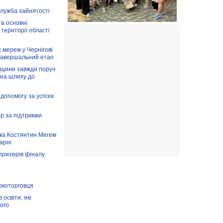
служба зайнятості
та основні
 території області
 мереж у Чернігові
завершальний етап
вщини завжди поруч
 на шляху до
допомогу за успіхи
ір за підтримки
ка Костянтин Мегем
карні
призерів фіналу
аркоторговця
освіти, які
ого