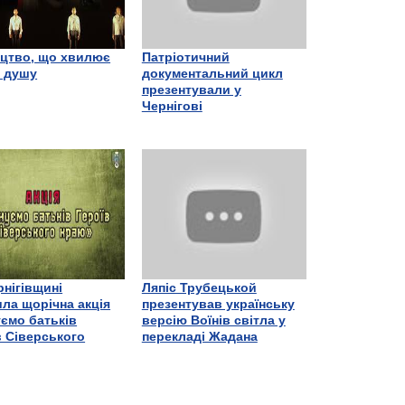
цтво, що хвилює
Патріотичний
є душу
документальний цикл
презентували у
Чернігові
рнігівщині
Ляпіс Трубецькой
ла щорічна акція
презентував українську
ємо батьків
версію Воїнів світла у
в Сіверського
перекладі Жадана