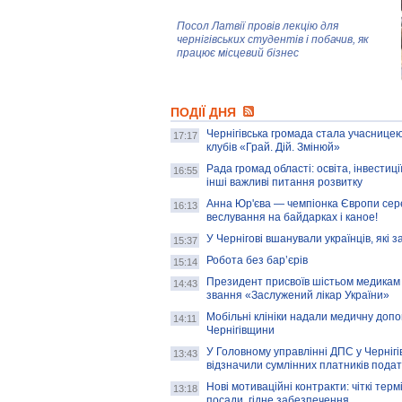
Посол Латвії провів лекцію для
чернігівських студентів і побачив, як
працює місцевий бізнес
Митці та жителі Чернігова створили
ПОДІЇ ДНЯ
колекцію про війну, емоції та тварин
Чернігівська громада стала учасницею
17:17
клубів «Грай. Дій. Змінюй»
Рада громад області: освіта, інвестиц
AB InBev Efes Україна підтримала
16:55
інші важливі питання розвитку
навчальний проєкт "Молодіжна бізнес-
школа", спрямований на розвиток
Анна Юр'єва — чемпіонка Європи сер
16:13
підприємництва у Чернігівській області
веслування на байдарках і каное!
У Чернігові вшанували українців, які з
15:37
Золота тварина: видання Forbes
написало про чернігівця Патрона: хто і
Робота без бар’єрів
15:14
скільки на ньому заробляє? І куди
витрачають?
Президент присвоїв шістьом медикам
14:43
звання «Заслужений лікар України»
Мобільні клініки надали медичну доп
14:11
Чернігівщини
У Головному управлінні ДПС у Чернігів
13:43
відзначили сумлінних платників подат
Нові мотиваційні контракти: чіткі терм
13:18
посади, гідне забезпечення