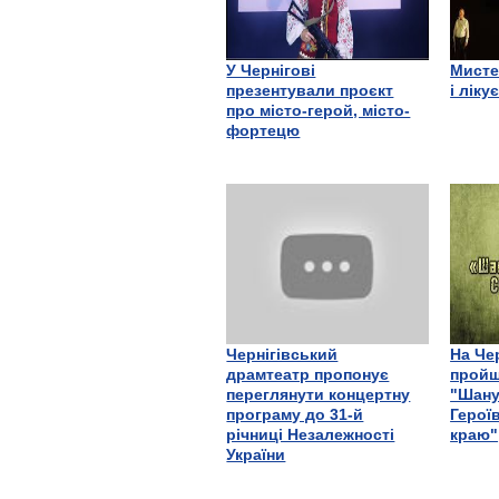
У Чернігові
Мисте
презентували проєкт
і ліку
про місто-герой, місто-
фортецю
Чернігівський
На Че
драмтеатр пропонує
пройш
переглянути концертну
"Шану
програму до 31-й
Герої
річниці Незалежності
краю"
України