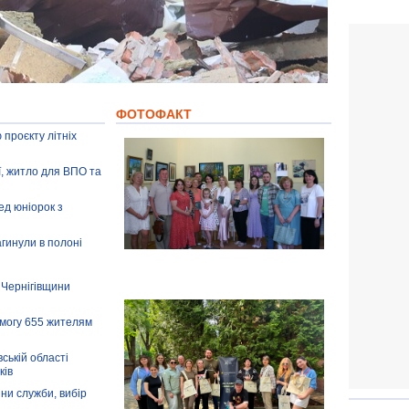
ФОТОФАКТ
 проєкту літніх
ії, житло для ВПО та
ед юніорок з
агинули в полоні
 Чернігівщини
омогу 655 жителям
ській області
ків
іни служби, вибір