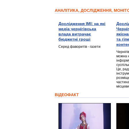
АНАЛІТИКА, ДОСЛІДЖЕННЯ, МОНІ
Дослідження ІМІ: на які
Дослі
медіа чернігівська
Черні
влада витрачає
якісн
бюджетні гроші
та гі
конте
Серед фаворитів - газети
Чернігі
можна 
інформ
суспіль
Це, ра
інструм
розміще
частина
місцеви
ВІДЕОФАКТ