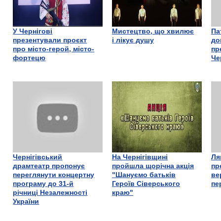
У Чернігові
Мистецтво, що хвилює
Па
презентували проєкт
і лікує душу
до
про місто-герой, місто-
пр
фортецю
Че
Чернігівський
На Чернігівщині
Ля
драмтеатр пропонує
пройшла щорічна акція
пр
переглянути концертну
"Шануємо батьків
ве
програму до 31-й
Героїв Сіверського
пе
річниці Незалежності
краю"
України