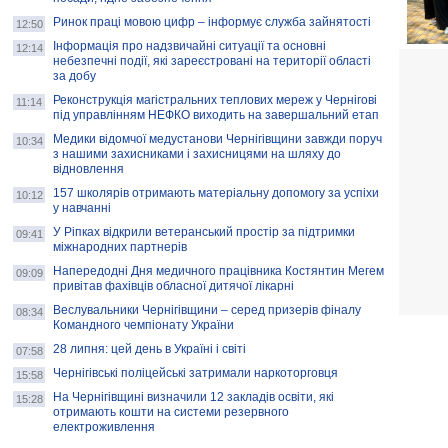
Ринок праці мовою цифр – інформує служба зайнятості
12:50
Інформація про надзвичайні ситуації та основні
12:14
небезпечні події, які зареєстровані на території області
за добу
Реконструкція магістральних теплових мереж у Чернігові
11:14
під управлінням НЕФКО виходить на завершальний етап
Медики відомчої медустанови Чернігівщини завжди поруч
10:34
з нашими захисниками і захисницями на шляху до
відновлення
157 школярів отримають матеріальну допомогу за успіхи
10:12
у навчанні
У Ріпках відкрили ветеранський простір за підтримки
09:41
міжнародних партнерів
Напередодні Дня медичного працівника Костянтин Мегем
09:09
привітав фахівців обласної дитячої лікарні
Веслувальники Чернігівщини – серед призерів фіналу
08:34
Командного чемпіонату України
28 липня: цей день в Україні і світі
07:58
Чернігівські поліцейські затримали наркоторговця
15:58
На Чернігівщині визначили 12 закладів освіти, які
15:28
отримають кошти на системи резервного
електроживлення