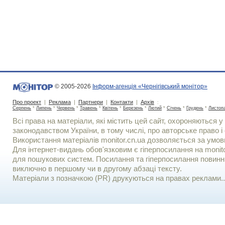
© 2005-2026
Інформ-агенція «Чернігівський монітор»
Про проект
|
Реклама
|
Партнери
|
Контакти
|
Архів
:
Серпень
*
Липень
*
Червень
*
Травень
*
Квітень
*
Березень
*
Лютий
*
Січень
*
Грудень
*
Листоп
Всі права на матеріали, які містить цей сайт, охороняються у 
законодавством України, в тому числі, про авторське право і 
Використання матерiалiв monitor.cn.ua дозволяється за умов
Для iнтернет-видань обов'язковим є гiперпосилання на monito
для пошукових систем. Посилання та гіперпосилання повинні
виключно в першому чи в другому абзаці тексту.
Матеріали з позначкою (PR) друкуються на правах реклами..