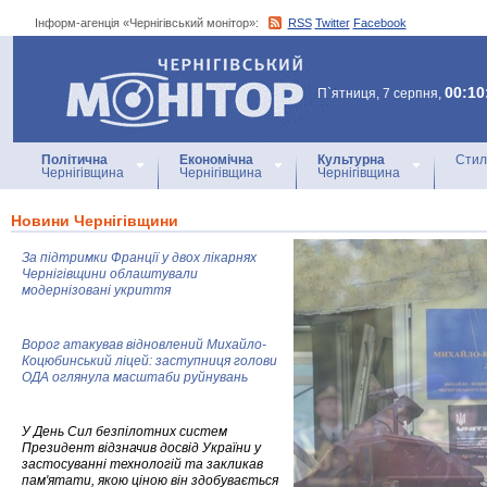
Інформ-агенція «Чернігівський монітор»:
RSS
Twitter
Facebook
Інформ-агенція
«Чернігівський монітор»
00:10
П`ятниця, 7 серпня,
Політична
Економічна
Культурна
Стил
Чернігівщина
Чернігівщина
Чернігівщина
Новини Чернігівщини
За підтримки Франції у двох лікарнях
Чернігівщини облаштували
модернізовані укриття
Ворог атакував відновлений Михайло-
Коцюбинський ліцей: заступниця голови
ОДА оглянула масштаби руйнувань
У День Сил безпілотних систем
Президент відзначив досвід України у
застосуванні технологій та закликав
пам'ятати, якою ціною він здобувається