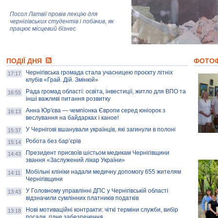
Посол Латвії провів лекцію для
чернігівських студентів і побачив, як
працює місцевий бізнес
Митці та жителі Чернігова створили
ПОДІЇ ДНЯ
колекцію про війну, емоції та тварин
ФОТО
Чернігівська громада стала учасницею проєкту літніх
17:17
клубів «Грай. Дій. Змінюй»
Рада громад області: освіта, інвестиції, житло для ВПО та
AB InBev Efes Україна підтримала
16:55
інші важливі питання розвитку
навчальний проєкт "Молодіжна бізнес-
школа", спрямований на розвиток
Анна Юр'єва — чемпіонка Європи серед юніорок з
16:13
підприємництва у Чернігівській області
веслування на байдарках і каное!
У Чернігові вшанували українців, які загинули в полоні
15:37
Золота тварина: видання Forbes
написало про чернігівця Патрона: хто і
Робота без бар’єрів
15:14
скільки на ньому заробляє? І куди
витрачають?
Президент присвоїв шістьом медикам Чернігівщини
14:43
звання «Заслужений лікар України»
Мобільні клініки надали медичну допомогу 655 жителям
14:11
Чернігівщини
У Головному управлінні ДПС у Чернігівській області
13:43
відзначили сумлінних платників податків
Нові мотиваційні контракти: чіткі терміни служби, вибір
13:18
посади, гідне забезпечення