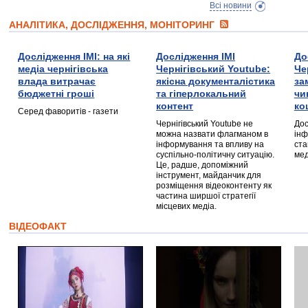
Всі новини
АНАЛІТИКА, ДОСЛІДЖЕННЯ, МОНІТОРИНГ
Дослідження ІМІ: на які
Дослідження ІМІ
До
медіа чернігівська
Чернігівський Youtube:
Че
влада витрачає
якісна документалістика
за
бюджетні гроші
та гіперлокальний
чи
контент
ко
Серед фаворитів - газети
Чернігівський Youtube не
Дос
можна назвати флагманом в
інф
інформування та впливу на
ста
суспільно-політичну ситуацію.
мед
Це, радше, допоміжний
інструмент, майданчик для
розміщення відеоконтенту як
частина ширшої стратегії
місцевих медіа.
ВІДЕОФАКТ