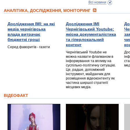
Всі новини
АНАЛІТИКА, ДОСЛІДЖЕННЯ, МОНІТОРИНГ
Дослідження ІМІ: на які
Дослідження ІМІ
До
медіа чернігівська
Чернігівський Youtube:
Че
влада витрачає
якісна документалістика
за
бюджетні гроші
та гіперлокальний
чи
контент
ко
Серед фаворитів - газети
Чернігівський Youtube не
Дос
можна назвати флагманом в
інф
інформування та впливу на
ста
суспільно-політичну ситуацію.
мед
Це, радше, допоміжний
інструмент, майданчик для
розміщення відеоконтенту як
частина ширшої стратегії
місцевих медіа.
ВІДЕОФАКТ