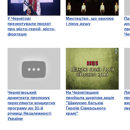
У Чернігові
Мистецтво, що хвилює
Па
презентували проєкт
і лікує душу
до
про місто-герой, місто-
пр
фортецю
Че
Чернігівський
На Чернігівщині
Ля
драмтеатр пропонує
пройшла щорічна акція
пр
переглянути концертну
"Шануємо батьків
ве
програму до 31-й
Героїв Сіверського
пе
річниці Незалежності
краю"
України