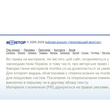
© 2005-2026
Інформ-агенція «Чернігівський монітор»
Про проект
|
Реклама
|
Партнери
|
Контакти
|
Архів
:
Серпень
*
Липень
*
Червень
*
Травень
*
Квітень
*
Березень
*
Лютий
*
Січень
*
Грудень
*
Листоп
Всі права на матеріали, які містить цей сайт, охороняються у 
законодавством України, в тому числі, про авторське право і 
Використання матерiалiв monitor.cn.ua дозволяється за умов
Для iнтернет-видань обов'язковим є гiперпосилання на monito
для пошукових систем. Посилання та гіперпосилання повинні
виключно в першому чи в другому абзаці тексту.
Матеріали з позначкою (PR) друкуються на правах реклами..