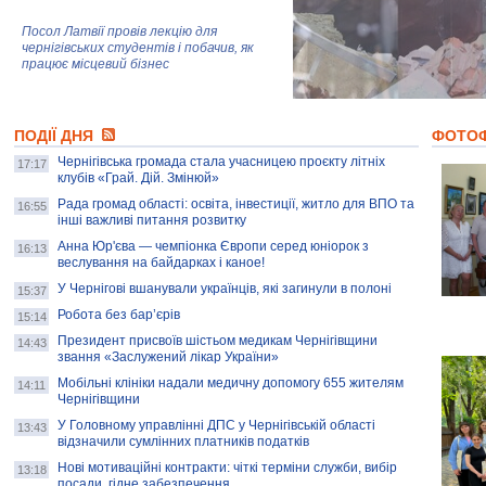
Посол Латвії провів лекцію для
чернігівських студентів і побачив, як
працює місцевий бізнес
Митці та жителі Чернігова створили
ПОДІЇ ДНЯ
колекцію про війну, емоції та тварин
ФОТО
Чернігівська громада стала учасницею проєкту літніх
17:17
клубів «Грай. Дій. Змінюй»
Рада громад області: освіта, інвестиції, житло для ВПО та
AB InBev Efes Україна підтримала
16:55
інші важливі питання розвитку
навчальний проєкт "Молодіжна бізнес-
школа", спрямований на розвиток
Анна Юр'єва — чемпіонка Європи серед юніорок з
16:13
підприємництва у Чернігівській області
веслування на байдарках і каное!
У Чернігові вшанували українців, які загинули в полоні
15:37
Золота тварина: видання Forbes
написало про чернігівця Патрона: хто і
Робота без бар’єрів
15:14
скільки на ньому заробляє? І куди
витрачають?
Президент присвоїв шістьом медикам Чернігівщини
14:43
звання «Заслужений лікар України»
Мобільні клініки надали медичну допомогу 655 жителям
14:11
Чернігівщини
У Головному управлінні ДПС у Чернігівській області
13:43
відзначили сумлінних платників податків
Нові мотиваційні контракти: чіткі терміни служби, вибір
13:18
посади, гідне забезпечення