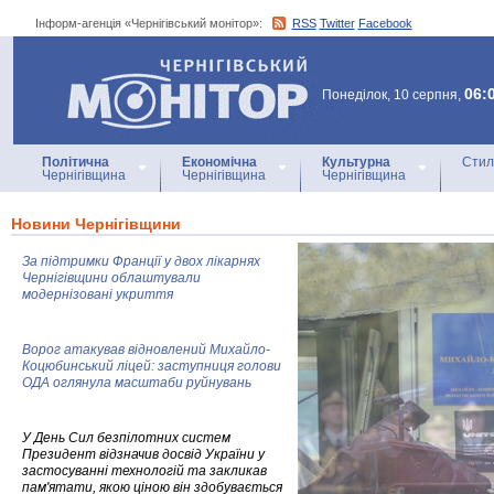
Інформ-агенція «Чернігівський монітор»:
RSS
Twitter
Facebook
Інформ-агенція
«Чернігівський монітор»
06:
Понеділок, 10 серпня,
Політична
Економічна
Культурна
Стил
Чернігівщина
Чернігівщина
Чернігівщина
Новини Чернігівщини
За підтримки Франції у двох лікарнях
Чернігівщини облаштували
модернізовані укриття
Ворог атакував відновлений Михайло-
Коцюбинський ліцей: заступниця голови
ОДА оглянула масштаби руйнувань
У День Сил безпілотних систем
Президент відзначив досвід України у
застосуванні технологій та закликав
пам'ятати, якою ціною він здобувається