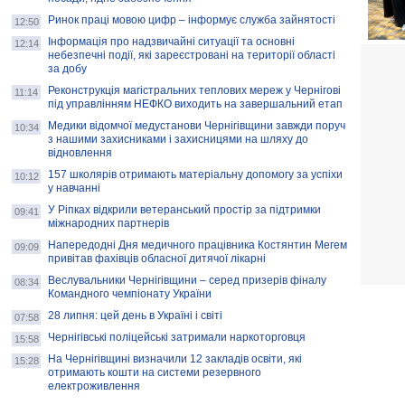
Ринок праці мовою цифр – інформує служба зайнятості
12:50
Інформація про надзвичайні ситуації та основні
12:14
небезпечні події, які зареєстровані на території області
за добу
Реконструкція магістральних теплових мереж у Чернігові
11:14
під управлінням НЕФКО виходить на завершальний етап
Медики відомчої медустанови Чернігівщини завжди поруч
10:34
з нашими захисниками і захисницями на шляху до
відновлення
157 школярів отримають матеріальну допомогу за успіхи
10:12
у навчанні
У Ріпках відкрили ветеранський простір за підтримки
09:41
міжнародних партнерів
Напередодні Дня медичного працівника Костянтин Мегем
09:09
привітав фахівців обласної дитячої лікарні
Веслувальники Чернігівщини – серед призерів фіналу
08:34
Командного чемпіонату України
28 липня: цей день в Україні і світі
07:58
Чернігівські поліцейські затримали наркоторговця
15:58
На Чернігівщині визначили 12 закладів освіти, які
15:28
отримають кошти на системи резервного
електроживлення