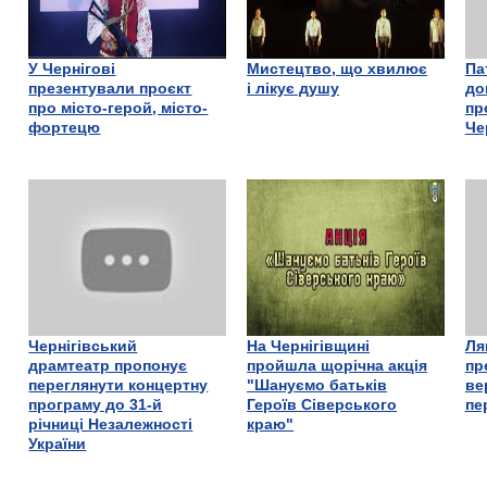
У Чернігові
Мистецтво, що хвилює
Па
презентували проєкт
і лікує душу
до
про місто-герой, місто-
пр
фортецю
Че
Чернігівський
На Чернігівщині
Ля
драмтеатр пропонує
пройшла щорічна акція
пр
переглянути концертну
"Шануємо батьків
ве
програму до 31-й
Героїв Сіверського
пе
річниці Незалежності
краю"
України