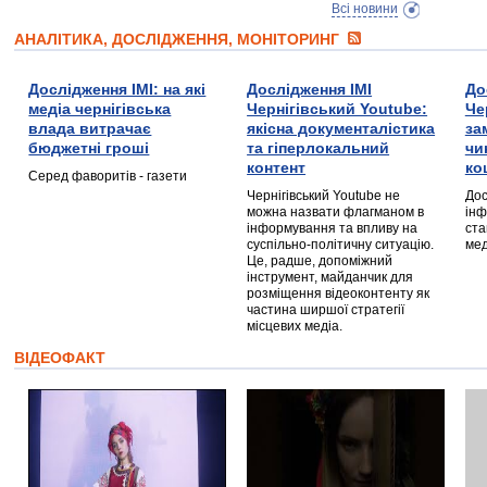
Всі новини
АНАЛІТИКА, ДОСЛІДЖЕННЯ, МОНІТОРИНГ
Дослідження ІМІ: на які
Дослідження ІМІ
До
медіа чернігівська
Чернігівський Youtube:
Че
влада витрачає
якісна документалістика
за
бюджетні гроші
та гіперлокальний
чи
контент
ко
Серед фаворитів - газети
Чернігівський Youtube не
Дос
можна назвати флагманом в
інф
інформування та впливу на
ста
суспільно-політичну ситуацію.
мед
Це, радше, допоміжний
інструмент, майданчик для
розміщення відеоконтенту як
частина ширшої стратегії
місцевих медіа.
ВІДЕОФАКТ