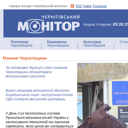
Інформ-агенція «Чернігівський монітор»:
RSS
Twitter
Facebook
Інформ-агенція
«Чернігівський монітор»
05:26:2
Неділя, 9 серпня,
Політична
Економічна
Культурна
Стил
Чернігівщина
Чернігівщина
Чернігівщина
Новини Чернігівщини
За підтримки Франції у двох лікарнях
Чернігівщини облаштували
модернізовані укриття
Ворог атакував відновлений Михайло-
Коцюбинський ліцей: заступниця голови
ОДА оглянула масштаби руйнувань
У День Сил безпілотних систем
Президент відзначив досвід України у
застосуванні технологій та закликав
пам'ятати, якою ціною він здобувається