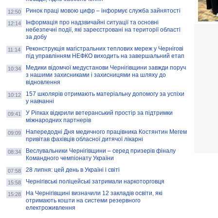
Ринок праці мовою цифр – інформує служба зайнятості
12:50
Інформація про надзвичайні ситуації та основні
12:14
небезпечні події, які зареєстровані на території області
за добу
Реконструкція магістральних теплових мереж у Чернігові
11:14
під управлінням НЕФКО виходить на завершальний етап
Медики відомчої медустанови Чернігівщини завжди поруч
10:34
з нашими захисниками і захисницями на шляху до
відновлення
157 школярів отримають матеріальну допомогу за успіхи
10:12
у навчанні
У Ріпках відкрили ветеранський простір за підтримки
09:41
міжнародних партнерів
Напередодні Дня медичного працівника Костянтин Мегем
09:09
привітав фахівців обласної дитячої лікарні
Веслувальники Чернігівщини – серед призерів фіналу
08:34
Командного чемпіонату України
28 липня: цей день в Україні і світі
07:58
Чернігівські поліцейські затримали наркоторговця
15:58
На Чернігівщині визначили 12 закладів освіти, які
15:28
отримають кошти на системи резервного
електроживлення