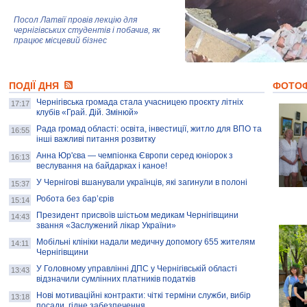
Посол Латвії провів лекцію для
чернігівських студентів і побачив, як
працює місцевий бізнес
Митці та жителі Чернігова створили
ПОДІЇ ДНЯ
колекцію про війну, емоції та тварин
ФОТО
Чернігівська громада стала учасницею проєкту літніх
17:17
клубів «Грай. Дій. Змінюй»
Рада громад області: освіта, інвестиції, житло для ВПО та
AB InBev Efes Україна підтримала
16:55
інші важливі питання розвитку
навчальний проєкт "Молодіжна бізнес-
школа", спрямований на розвиток
Анна Юр'єва — чемпіонка Європи серед юніорок з
16:13
підприємництва у Чернігівській області
веслування на байдарках і каное!
У Чернігові вшанували українців, які загинули в полоні
15:37
Золота тварина: видання Forbes
написало про чернігівця Патрона: хто і
Робота без бар’єрів
15:14
скільки на ньому заробляє? І куди
витрачають?
Президент присвоїв шістьом медикам Чернігівщини
14:43
звання «Заслужений лікар України»
Мобільні клініки надали медичну допомогу 655 жителям
14:11
Чернігівщини
У Головному управлінні ДПС у Чернігівській області
13:43
відзначили сумлінних платників податків
Нові мотиваційні контракти: чіткі терміни служби, вибір
13:18
посади, гідне забезпечення