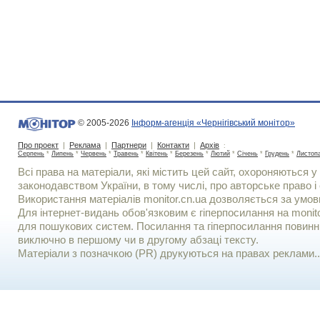
© 2005-2026
Інформ-агенція «Чернігівський монітор»
Про проект
|
Реклама
|
Партнери
|
Контакти
|
Архів
:
Серпень
*
Липень
*
Червень
*
Травень
*
Квітень
*
Березень
*
Лютий
*
Січень
*
Грудень
*
Листоп
Всі права на матеріали, які містить цей сайт, охороняються у 
законодавством України, в тому числі, про авторське право і 
Використання матерiалiв monitor.cn.ua дозволяється за умов
Для iнтернет-видань обов'язковим є гiперпосилання на monito
для пошукових систем. Посилання та гіперпосилання повинні
виключно в першому чи в другому абзаці тексту.
Матеріали з позначкою (PR) друкуються на правах реклами..