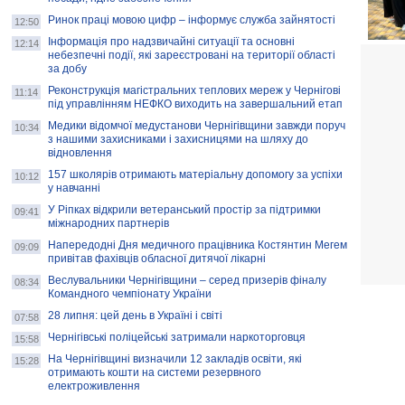
Ринок праці мовою цифр – інформує служба зайнятості
12:50
Інформація про надзвичайні ситуації та основні
12:14
небезпечні події, які зареєстровані на території області
за добу
Реконструкція магістральних теплових мереж у Чернігові
11:14
під управлінням НЕФКО виходить на завершальний етап
Медики відомчої медустанови Чернігівщини завжди поруч
10:34
з нашими захисниками і захисницями на шляху до
відновлення
157 школярів отримають матеріальну допомогу за успіхи
10:12
у навчанні
У Ріпках відкрили ветеранський простір за підтримки
09:41
міжнародних партнерів
Напередодні Дня медичного працівника Костянтин Мегем
09:09
привітав фахівців обласної дитячої лікарні
Веслувальники Чернігівщини – серед призерів фіналу
08:34
Командного чемпіонату України
28 липня: цей день в Україні і світі
07:58
Чернігівські поліцейські затримали наркоторговця
15:58
На Чернігівщині визначили 12 закладів освіти, які
15:28
отримають кошти на системи резервного
електроживлення