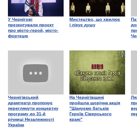
У Чернігові
Мистецтво, що хвилює
Па
презентували проєкт
і лікує душу
до
про місто-герой, місто-
пр
фортецю
Че
Чернігівський
На Чернігівщині
Ля
драмтеатр пропонує
пройшла щорічна акція
пр
переглянути концертну
"Шануємо батьків
ве
програму до 31-й
Героїв Сіверського
пе
річниці Незалежності
краю"
України