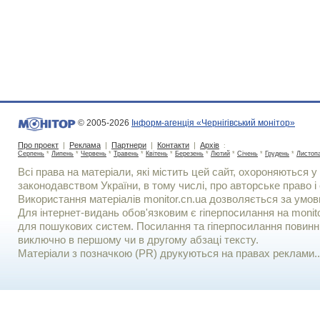
© 2005-2026
Інформ-агенція «Чернігівський монітор»
Про проект
|
Реклама
|
Партнери
|
Контакти
|
Архів
:
Серпень
*
Липень
*
Червень
*
Травень
*
Квітень
*
Березень
*
Лютий
*
Січень
*
Грудень
*
Листоп
Всі права на матеріали, які містить цей сайт, охороняються у 
законодавством України, в тому числі, про авторське право і 
Використання матерiалiв monitor.cn.ua дозволяється за умов
Для iнтернет-видань обов'язковим є гiперпосилання на monito
для пошукових систем. Посилання та гіперпосилання повинні
виключно в першому чи в другому абзаці тексту.
Матеріали з позначкою (PR) друкуються на правах реклами..