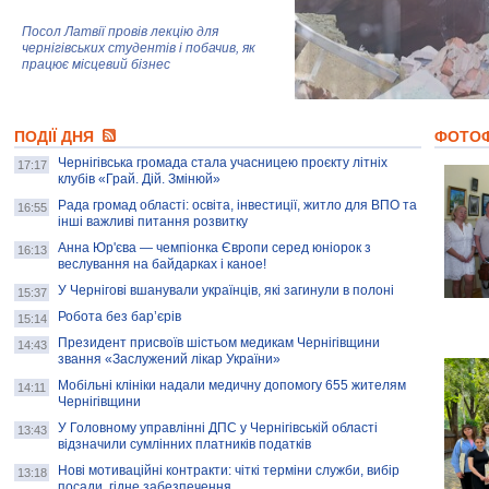
Посол Латвії провів лекцію для
чернігівських студентів і побачив, як
працює місцевий бізнес
Митці та жителі Чернігова створили
ПОДІЇ ДНЯ
колекцію про війну, емоції та тварин
ФОТО
Чернігівська громада стала учасницею проєкту літніх
17:17
клубів «Грай. Дій. Змінюй»
Рада громад області: освіта, інвестиції, житло для ВПО та
AB InBev Efes Україна підтримала
16:55
інші важливі питання розвитку
навчальний проєкт "Молодіжна бізнес-
школа", спрямований на розвиток
Анна Юр'єва — чемпіонка Європи серед юніорок з
16:13
підприємництва у Чернігівській області
веслування на байдарках і каное!
У Чернігові вшанували українців, які загинули в полоні
15:37
Золота тварина: видання Forbes
написало про чернігівця Патрона: хто і
Робота без бар’єрів
15:14
скільки на ньому заробляє? І куди
витрачають?
Президент присвоїв шістьом медикам Чернігівщини
14:43
звання «Заслужений лікар України»
Мобільні клініки надали медичну допомогу 655 жителям
14:11
Чернігівщини
У Головному управлінні ДПС у Чернігівській області
13:43
відзначили сумлінних платників податків
Нові мотиваційні контракти: чіткі терміни служби, вибір
13:18
посади, гідне забезпечення