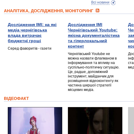
Всі новини
АНАЛІТИКА, ДОСЛІДЖЕННЯ, МОНІТОРИНГ
Дослідження ІМІ: на які
Дослідження ІМІ
До
медіа чернігівська
Чернігівський Youtube:
Че
влада витрачає
якісна документалістика
за
бюджетні гроші
та гіперлокальний
чи
контент
ко
Серед фаворитів - газети
Чернігівський Youtube не
Дос
можна назвати флагманом в
інф
інформування та впливу на
ста
суспільно-політичну ситуацію.
мед
Це, радше, допоміжний
інструмент, майданчик для
розміщення відеоконтенту як
частина ширшої стратегії
місцевих медіа.
ВІДЕОФАКТ