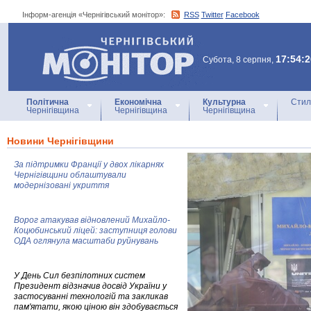
Інформ-агенція «Чернігівський монітор»:
RSS
Twitter
Facebook
Інформ-агенція
«Чернігівський монітор»
17:54:2
Субота, 8 серпня,
Політична
Економічна
Культурна
Стил
Чернігівщина
Чернігівщина
Чернігівщина
Новини Чернігівщини
За підтримки Франції у двох лікарнях
Чернігівщини облаштували
модернізовані укриття
Ворог атакував відновлений Михайло-
Коцюбинський ліцей: заступниця голови
ОДА оглянула масштаби руйнувань
У День Сил безпілотних систем
Президент відзначив досвід України у
застосуванні технологій та закликав
пам'ятати, якою ціною він здобувається