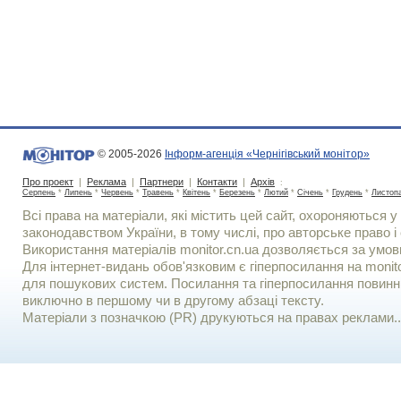
© 2005-2026
Інформ-агенція «Чернігівський монітор»
Про проект
|
Реклама
|
Партнери
|
Контакти
|
Архів
:
Серпень
*
Липень
*
Червень
*
Травень
*
Квітень
*
Березень
*
Лютий
*
Січень
*
Грудень
*
Листоп
Всі права на матеріали, які містить цей сайт, охороняються у 
законодавством України, в тому числі, про авторське право і 
Використання матерiалiв monitor.cn.ua дозволяється за умов
Для iнтернет-видань обов'язковим є гiперпосилання на monito
для пошукових систем. Посилання та гіперпосилання повинні
виключно в першому чи в другому абзаці тексту.
Матеріали з позначкою (PR) друкуються на правах реклами..