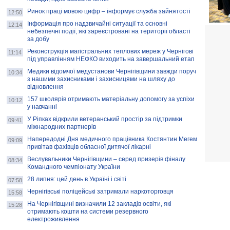
Ринок праці мовою цифр – інформує служба зайнятості
12:50
Інформація про надзвичайні ситуації та основні
12:14
небезпечні події, які зареєстровані на території області
за добу
Реконструкція магістральних теплових мереж у Чернігові
11:14
під управлінням НЕФКО виходить на завершальний етап
Медики відомчої медустанови Чернігівщини завжди поруч
10:34
з нашими захисниками і захисницями на шляху до
відновлення
157 школярів отримають матеріальну допомогу за успіхи
10:12
у навчанні
У Ріпках відкрили ветеранський простір за підтримки
09:41
міжнародних партнерів
Напередодні Дня медичного працівника Костянтин Мегем
09:09
привітав фахівців обласної дитячої лікарні
Веслувальники Чернігівщини – серед призерів фіналу
08:34
Командного чемпіонату України
28 липня: цей день в Україні і світі
07:58
Чернігівські поліцейські затримали наркоторговця
15:58
На Чернігівщині визначили 12 закладів освіти, які
15:28
отримають кошти на системи резервного
електроживлення