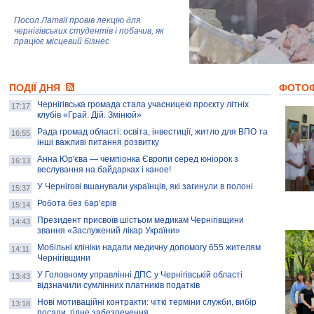
Посол Латвії провів лекцію для
чернігівських студентів і побачив, як
працює місцевий бізнес
Митці та жителі Чернігова створили
ПОДІЇ ДНЯ
колекцію про війну, емоції та тварин
ФОТО
Чернігівська громада стала учасницею проєкту літніх
17:17
клубів «Грай. Дій. Змінюй»
Рада громад області: освіта, інвестиції, житло для ВПО та
AB InBev Efes Україна підтримала
16:55
інші важливі питання розвитку
навчальний проєкт "Молодіжна бізнес-
школа", спрямований на розвиток
Анна Юр'єва — чемпіонка Європи серед юніорок з
16:13
підприємництва у Чернігівській області
веслування на байдарках і каное!
У Чернігові вшанували українців, які загинули в полоні
15:37
Золота тварина: видання Forbes
написало про чернігівця Патрона: хто і
Робота без бар’єрів
15:14
скільки на ньому заробляє? І куди
витрачають?
Президент присвоїв шістьом медикам Чернігівщини
14:43
звання «Заслужений лікар України»
Мобільні клініки надали медичну допомогу 655 жителям
14:11
Чернігівщини
У Головному управлінні ДПС у Чернігівській області
13:43
відзначили сумлінних платників податків
Нові мотиваційні контракти: чіткі терміни служби, вибір
13:18
посади, гідне забезпечення