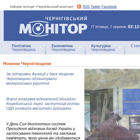
Інформ-агенція «Чернігівський монітор»:
RSS
Twitter
Facebook
Інформ-агенція
«Чернігівський монітор»
02:12
П`ятниця, 7 серпня,
Політична
Економічна
Культурна
Стил
Чернігівщина
Чернігівщина
Чернігівщина
Новини Чернігівщини
За підтримки Франції у двох лікарнях
Чернігівщини облаштували
модернізовані укриття
Ворог атакував відновлений Михайло-
Коцюбинський ліцей: заступниця голови
ОДА оглянула масштаби руйнувань
У День Сил безпілотних систем
Президент відзначив досвід України у
застосуванні технологій та закликав
пам'ятати, якою ціною він здобувається