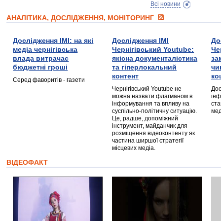
Всі новини
АНАЛІТИКА, ДОСЛІДЖЕННЯ, МОНІТОРИНГ
Дослідження ІМІ: на які
Дослідження ІМІ
До
медіа чернігівська
Чернігівський Youtube:
Че
влада витрачає
якісна документалістика
за
бюджетні гроші
та гіперлокальний
чи
контент
ко
Серед фаворитів - газети
Чернігівський Youtube не
Дос
можна назвати флагманом в
інф
інформування та впливу на
ста
суспільно-політичну ситуацію.
мед
Це, радше, допоміжний
інструмент, майданчик для
розміщення відеоконтенту як
частина ширшої стратегії
місцевих медіа.
ВІДЕОФАКТ