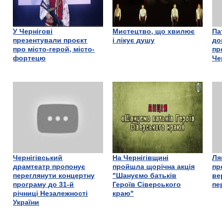
У Чернігові
Мистецтво, що хвилює
Па
презентували проєкт
і лікує душу
до
про місто-герой, місто-
пр
фортецю
Че
Чернігівський
На Чернігівщині
Ля
драмтеатр пропонує
пройшла щорічна акція
пр
переглянути концертну
"Шануємо батьків
ве
програму до 31-й
Героїв Сіверського
пе
річниці Незалежності
краю"
України