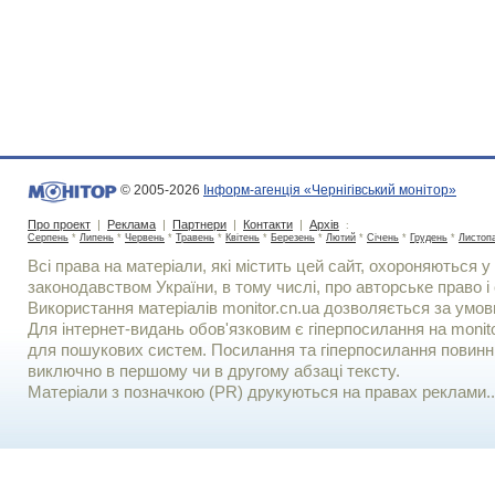
© 2005-2026
Інформ-агенція «Чернігівський монітор»
Про проект
|
Реклама
|
Партнери
|
Контакти
|
Архів
:
Серпень
*
Липень
*
Червень
*
Травень
*
Квітень
*
Березень
*
Лютий
*
Січень
*
Грудень
*
Листоп
Всі права на матеріали, які містить цей сайт, охороняються у 
законодавством України, в тому числі, про авторське право і 
Використання матерiалiв monitor.cn.ua дозволяється за умов
Для iнтернет-видань обов'язковим є гiперпосилання на monito
для пошукових систем. Посилання та гіперпосилання повинні
виключно в першому чи в другому абзаці тексту.
Матеріали з позначкою (PR) друкуються на правах реклами..