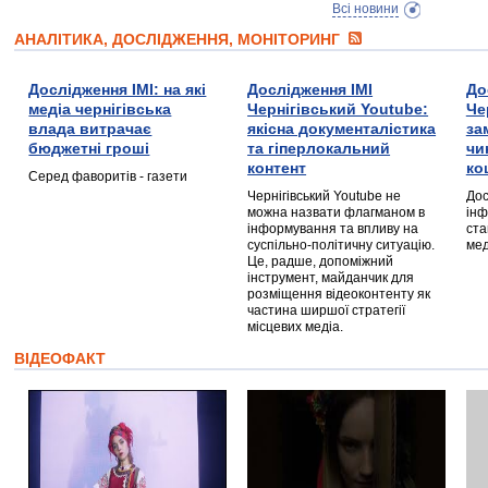
Всі новини
АНАЛІТИКА, ДОСЛІДЖЕННЯ, МОНІТОРИНГ
Дослідження ІМІ: на які
Дослідження ІМІ
До
медіа чернігівська
Чернігівський Youtube:
Че
влада витрачає
якісна документалістика
за
бюджетні гроші
та гіперлокальний
чи
контент
ко
Серед фаворитів - газети
Чернігівський Youtube не
Дос
можна назвати флагманом в
інф
інформування та впливу на
ста
суспільно-політичну ситуацію.
мед
Це, радше, допоміжний
інструмент, майданчик для
розміщення відеоконтенту як
частина ширшої стратегії
місцевих медіа.
ВІДЕОФАКТ