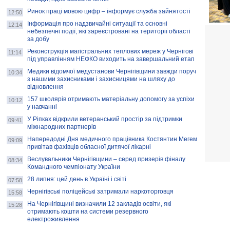
Ринок праці мовою цифр – інформує служба зайнятості
12:50
Інформація про надзвичайні ситуації та основні
12:14
небезпечні події, які зареєстровані на території області
за добу
Реконструкція магістральних теплових мереж у Чернігові
11:14
під управлінням НЕФКО виходить на завершальний етап
Медики відомчої медустанови Чернігівщини завжди поруч
10:34
з нашими захисниками і захисницями на шляху до
відновлення
157 школярів отримають матеріальну допомогу за успіхи
10:12
у навчанні
У Ріпках відкрили ветеранський простір за підтримки
09:41
міжнародних партнерів
Напередодні Дня медичного працівника Костянтин Мегем
09:09
привітав фахівців обласної дитячої лікарні
Веслувальники Чернігівщини – серед призерів фіналу
08:34
Командного чемпіонату України
28 липня: цей день в Україні і світі
07:58
Чернігівські поліцейські затримали наркоторговця
15:58
На Чернігівщині визначили 12 закладів освіти, які
15:28
отримають кошти на системи резервного
електроживлення