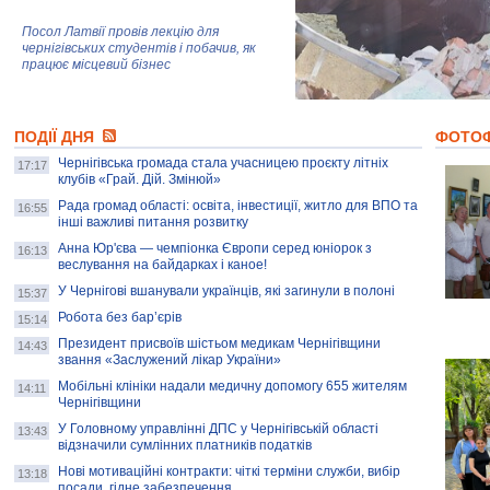
Посол Латвії провів лекцію для
чернігівських студентів і побачив, як
працює місцевий бізнес
Митці та жителі Чернігова створили
ПОДІЇ ДНЯ
колекцію про війну, емоції та тварин
ФОТО
Чернігівська громада стала учасницею проєкту літніх
17:17
клубів «Грай. Дій. Змінюй»
Рада громад області: освіта, інвестиції, житло для ВПО та
AB InBev Efes Україна підтримала
16:55
інші важливі питання розвитку
навчальний проєкт "Молодіжна бізнес-
школа", спрямований на розвиток
Анна Юр'єва — чемпіонка Європи серед юніорок з
16:13
підприємництва у Чернігівській області
веслування на байдарках і каное!
У Чернігові вшанували українців, які загинули в полоні
15:37
Золота тварина: видання Forbes
написало про чернігівця Патрона: хто і
Робота без бар’єрів
15:14
скільки на ньому заробляє? І куди
витрачають?
Президент присвоїв шістьом медикам Чернігівщини
14:43
звання «Заслужений лікар України»
Мобільні клініки надали медичну допомогу 655 жителям
14:11
Чернігівщини
У Головному управлінні ДПС у Чернігівській області
13:43
відзначили сумлінних платників податків
Нові мотиваційні контракти: чіткі терміни служби, вибір
13:18
посади, гідне забезпечення