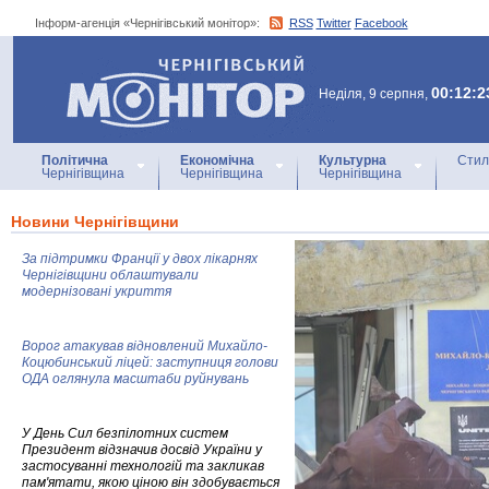
Інформ-агенція «Чернігівський монітор»:
RSS
Twitter
Facebook
Інформ-агенція
«Чернігівський монітор»
00:12:2
Неділя, 9 серпня,
Політична
Економічна
Культурна
Стил
Чернігівщина
Чернігівщина
Чернігівщина
Новини Чернігівщини
За підтримки Франції у двох лікарнях
Чернігівщини облаштували
модернізовані укриття
Ворог атакував відновлений Михайло-
Коцюбинський ліцей: заступниця голови
ОДА оглянула масштаби руйнувань
У День Сил безпілотних систем
Президент відзначив досвід України у
застосуванні технологій та закликав
пам'ятати, якою ціною він здобувається