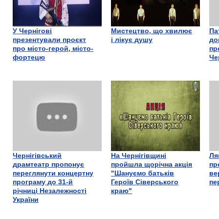
У Чернігові
Мистецтво, що хвилює
Па
презентували проєкт
і лікує душу
до
про місто-герой, місто-
пр
фортецю
Че
Чернігівський
На Чернігівщині
Ля
драмтеатр пропонує
пройшла щорічна акція
пр
переглянути концертну
"Шануємо батьків
ве
програму до 31-й
Героїв Сіверського
пе
річниці Незалежності
краю"
України