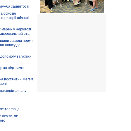
служба зайнятості
та основні
 території області
 мереж у Чернігові
завершальний етап
вщини завжди поруч
 на шляху до
допомогу за успіхи
ір за підтримки
ка Костянтин Мегем
карні
призерів фіналу
аркоторговця
освіти, які
ого