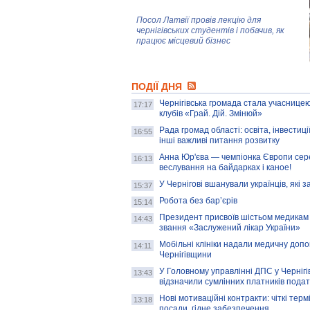
Посол Латвії провів лекцію для
чернігівських студентів і побачив, як
працює місцевий бізнес
Митці та жителі Чернігова створили
ПОДІЇ ДНЯ
колекцію про війну, емоції та тварин
Чернігівська громада стала учасницею
17:17
клубів «Грай. Дій. Змінюй»
Рада громад області: освіта, інвестиц
AB InBev Efes Україна підтримала
16:55
інші важливі питання розвитку
навчальний проєкт "Молодіжна бізнес-
школа", спрямований на розвиток
Анна Юр'єва — чемпіонка Європи сер
16:13
підприємництва у Чернігівській області
веслування на байдарках і каное!
У Чернігові вшанували українців, які з
15:37
Золота тварина: видання Forbes
написало про чернігівця Патрона: хто і
Робота без бар’єрів
15:14
скільки на ньому заробляє? І куди
витрачають?
Президент присвоїв шістьом медикам
14:43
звання «Заслужений лікар України»
Мобільні клініки надали медичну доп
14:11
Чернігівщини
У Головному управлінні ДПС у Чернігів
13:43
відзначили сумлінних платників подат
Нові мотиваційні контракти: чіткі терм
13:18
посади, гідне забезпечення