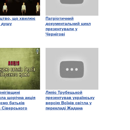
цтво, що хвилює
Патріотичний
є душу
документальний цикл
презентували у
Чернігові
рнігівщині
Ляпіс Трубецькой
ла щорічна акція
презентував українську
ємо батьків
версію Воїнів світла у
в Сіверського
перекладі Жадана