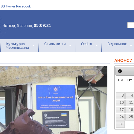
RSS
Twitter
Facebook
05:09:21
Четвер, 6 серпня,
Культурна
Стиль життя
Освіта
Відпочинок
Чернігівщина
АНОНСИ 
Пн
Вт
3
4
10
11
17
18
24
25
31