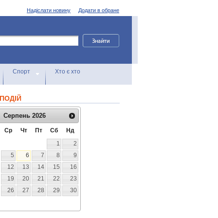
Надіслати новину
Додати в обране
Спорт
Хто є хто
ПОДІЙ
Серпень
2026
Ср
Чт
Пт
Сб
Нд
1
2
5
6
7
8
9
12
13
14
15
16
19
20
21
22
23
26
27
28
29
30