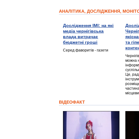
АНАЛІТИКА, ДОСЛІДЖЕННЯ, МОНІ
Дослідження ІМІ: на які
Дослі
медіа чернігівська
Черні
влада витрачає
якісн
бюджетні гроші
та гі
конте
Серед фаворитів - газети
Чернігі
можна 
інформ
суспіль
Це, ра
інструм
розміще
частина
місцеви
ВІДЕОФАКТ