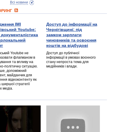
Всі новини
ТОРИНГ
дження ІМІ
Доступ до інформації на
гівський Youtube:
Чернігівщині: під
а документалістика
замком зарплати
перлокальний
чиновників та освоєння
нт
коштів на відбудові
вський Youtube не
Доступ до публічної
назвати флагманом в
інформації в умовах воєнного
ування та впливу на
стану непроста тема для
но-політичну ситуацію.
медійників і влади.
дше, допоміжний
ент, майданчик для
ння відеоконтенту як
 ширшої стратегії
х медіа.