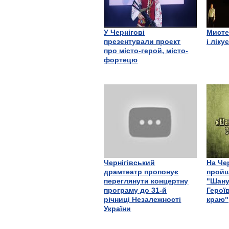
У Чернігові
Мисте
презентували проєкт
і ліку
про місто-герой, місто-
фортецю
Чернігівський
На Че
драмтеатр пропонує
пройш
переглянути концертну
"Шану
програму до 31-й
Герої
річниці Незалежності
краю"
України