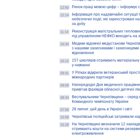
Ринок праці мовою цифр – інформує 
12:50
Інформація про надзвичайні ситуації 
12:14
небезпечні події, які зареєстровані на
за добу
Реконструкція магістральних теплових
11:14
під управлінням НЕФКО виходить на 
Медики відомчої медустанови Чернігі
10:34
з нашими захисниками і захисницями
відновлення
157 школярів отримають матеріальну 
10:12
у навчанні
У Ріпках відкрили ветеранський прост
09:41
міжнародних партнерів
Напередодні Дня медичного працівни
09:09
привітав фахівців обласної дитячої лі
Веслувальники Чернігівщини – серед 
08:34
Командного чемпіонату України
28 липня: цей день в Україні і світі
07:58
Чернігівські поліцейські затримали н
15:58
На Чернігівщині визначили 12 закладів 
15:28
отримають кошти на системи резервн
електроживлення