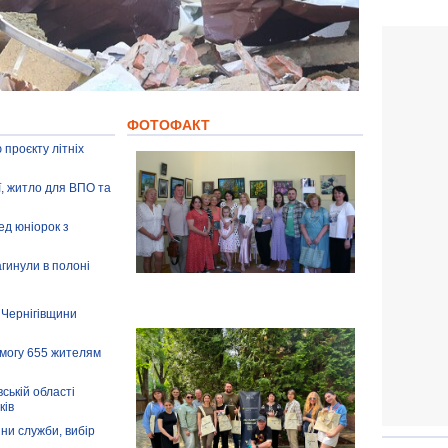
ФОТОФАКТ
 проєкту літніх
ії, житло для ВПО та
ед юніорок з
агинули в полоні
 Чернігівщини
омогу 655 жителям
ській області
ків
іни служби, вибір