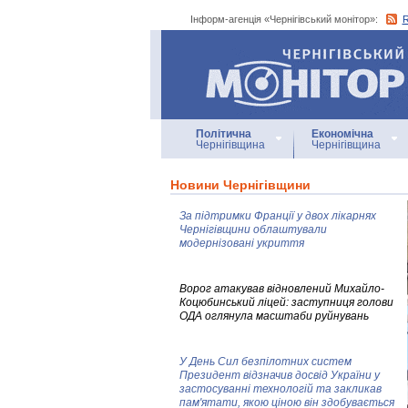
Інформ-агенція «Чернігівський монітор»:
Інформ-агенція
«Чернігівський монітор»
Політична
Економічна
Чернігівщина
Чернігівщина
Новини Чернігівщини
За підтримки Франції у двох лікарнях
Чернігівщини облаштували
модернізовані укриття
Ворог атакував відновлений Михайло-
Коцюбинський ліцей: заступниця голови
ОДА оглянула масштаби руйнувань
У День Сил безпілотних систем
Президент відзначив досвід України у
застосуванні технологій та закликав
пам'ятати, якою ціною він здобувається