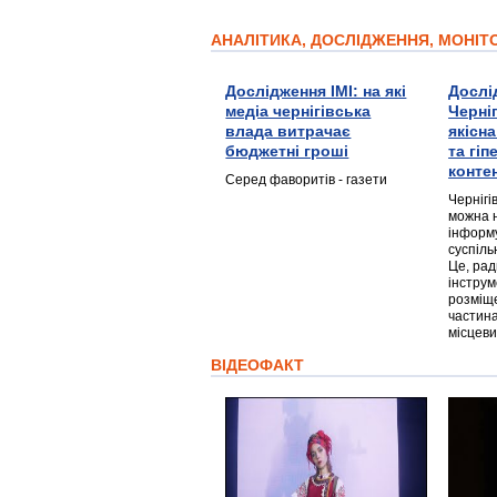
АНАЛІТИКА, ДОСЛІДЖЕННЯ, МОНІ
Дослідження ІМІ: на які
Дослі
медіа чернігівська
Черні
влада витрачає
якісн
бюджетні гроші
та гі
конте
Серед фаворитів - газети
Чернігі
можна 
інформ
суспіль
Це, ра
інструм
розміще
частина
місцеви
ВІДЕОФАКТ