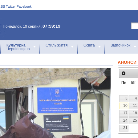
RSS
Twitter
Facebook
07:59:19
Понеділок, 10 серпня,
Культурна
Стиль життя
Освіта
Відпочинок
Чернігівщина
АНОНСИ 
Пн
Вт
3
4
10
11
17
18
24
25
31