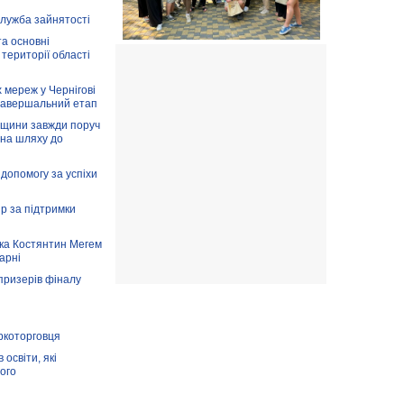
служба зайнятості
та основні
 території області
 мереж у Чернігові
завершальний етап
вщини завжди поруч
 на шляху до
допомогу за успіхи
ір за підтримки
ка Костянтин Мегем
карні
призерів фіналу
аркоторговця
освіти, які
ого