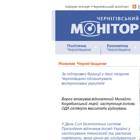
Інформ-агенція «Чернігівський монітор»:
Інформ-агенція
«Чернігівський монітор»
Політична
Економічна
Чернігівщина
Чернігівщина
Новини Чернігівщини
За підтримки Франції у двох лікарнях
Чернігівщини облаштували
модернізовані укриття
Ворог атакував відновлений Михайло-
Коцюбинський ліцей: заступниця голови
ОДА оглянула масштаби руйнувань
У День Сил безпілотних систем
Президент відзначив досвід України у
застосуванні технологій та закликав
пам'ятати, якою ціною він здобувається