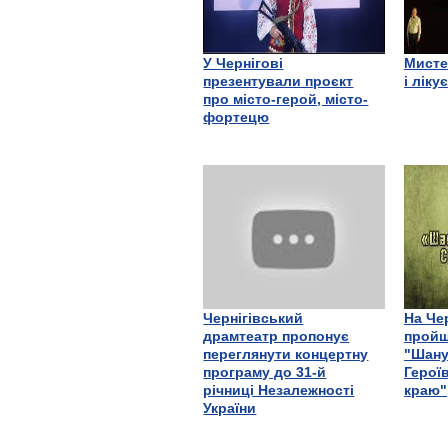
У Чернігові
Мисте
презентували проєкт
і ліку
про місто-герой, місто-
фортецю
Чернігівський
На Че
драмтеатр пропонує
пройш
переглянути концертну
"Шану
програму до 31-й
Герої
річниці Незалежності
краю"
України