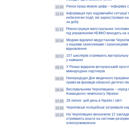
Ринок праці мовою цифр – інформує 
12:50
Інформація про надзвичайні ситуації 
12:14
небезпечні події, які зареєстровані на
за добу
Реконструкція магістральних теплових
11:14
під управлінням НЕФКО виходить на 
Медики відомчої медустанови Чернігі
10:34
з нашими захисниками і захисницями
відновлення
157 школярів отримають матеріальну 
10:12
у навчанні
У Ріпках відкрили ветеранський прост
09:41
міжнародних партнерів
Напередодні Дня медичного працівни
09:09
привітав фахівців обласної дитячої лі
Веслувальники Чернігівщини – серед 
08:34
Командного чемпіонату України
28 липня: цей день в Україні і світі
07:58
Чернігівські поліцейські затримали н
15:58
На Чернігівщині визначили 12 закладів 
15:28
отримають кошти на системи резервн
електроживлення