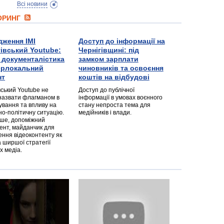
Всі новини
ТОРИНГ
дження ІМІ
Доступ до інформації на
гівський Youtube:
Чернігівщині: під
а документалістика
замком зарплати
перлокальний
чиновників та освоєння
нт
коштів на відбудові
вський Youtube не
Доступ до публічної
назвати флагманом в
інформації в умовах воєнного
ування та впливу на
стану непроста тема для
но-політичну ситуацію.
медійників і влади.
дше, допоміжний
ент, майданчик для
ння відеоконтенту як
 ширшої стратегії
х медіа.