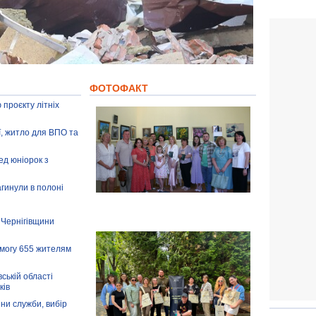
ФОТОФАКТ
 проєкту літніх
ії, житло для ВПО та
ед юніорок з
агинули в полоні
 Чернігівщини
омогу 655 жителям
ській області
ків
іни служби, вибір