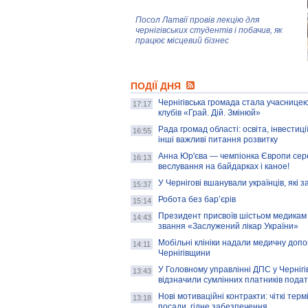
Посол Латвії провів лекцію для
чернігівських студентів і побачив, як
працює місцевий бізнес
Митці та жителі Чернігова створили
ПОДІЇ ДНЯ
колекцію про війну, емоції та тварин
Чернігівська громада стала учасницею
17:17
клубів «Грай. Дій. Змінюй»
Рада громад області: освіта, інвестиц
AB InBev Efes Україна підтримала
16:55
інші важливі питання розвитку
навчальний проєкт "Молодіжна бізнес-
школа", спрямований на розвиток
Анна Юр'єва — чемпіонка Європи сер
16:13
підприємництва у Чернігівській області
веслування на байдарках і каное!
У Чернігові вшанували українців, які з
15:37
Золота тварина: видання Forbes
написало про чернігівця Патрона: хто і
Робота без бар’єрів
15:14
скільки на ньому заробляє? І куди
витрачають?
Президент присвоїв шістьом медикам
14:43
звання «Заслужений лікар України»
Мобільні клініки надали медичну доп
14:11
Чернігівщини
У Головному управлінні ДПС у Чернігів
13:43
відзначили сумлінних платників подат
Нові мотиваційні контракти: чіткі терм
13:18
посади, гідне забезпечення