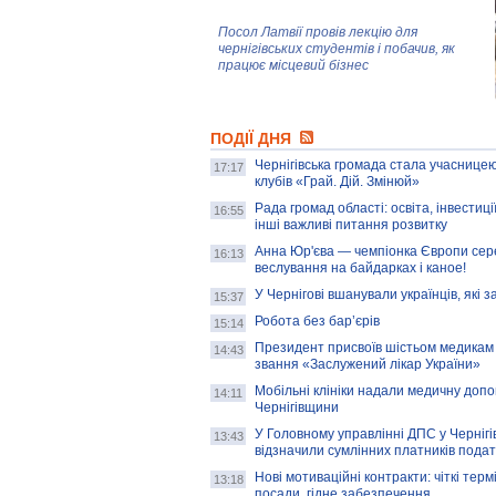
Посол Латвії провів лекцію для
чернігівських студентів і побачив, як
працює місцевий бізнес
Митці та жителі Чернігова створили
ПОДІЇ ДНЯ
колекцію про війну, емоції та тварин
Чернігівська громада стала учасницею
17:17
клубів «Грай. Дій. Змінюй»
Рада громад області: освіта, інвестиц
AB InBev Efes Україна підтримала
16:55
інші важливі питання розвитку
навчальний проєкт "Молодіжна бізнес-
школа", спрямований на розвиток
Анна Юр'єва — чемпіонка Європи сер
16:13
підприємництва у Чернігівській області
веслування на байдарках і каное!
У Чернігові вшанували українців, які з
15:37
Золота тварина: видання Forbes
написало про чернігівця Патрона: хто і
Робота без бар’єрів
15:14
скільки на ньому заробляє? І куди
витрачають?
Президент присвоїв шістьом медикам
14:43
звання «Заслужений лікар України»
Мобільні клініки надали медичну доп
14:11
Чернігівщини
У Головному управлінні ДПС у Чернігів
13:43
відзначили сумлінних платників подат
Нові мотиваційні контракти: чіткі терм
13:18
посади, гідне забезпечення