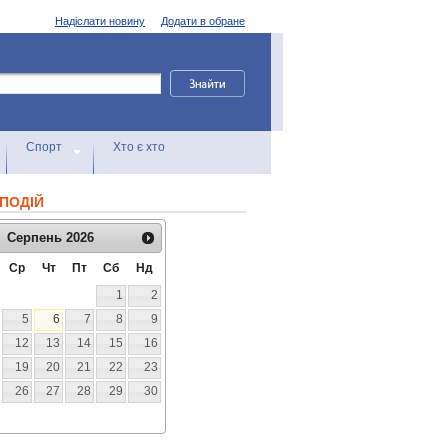
Надіслати новину
Додати в обране
Спорт
Хто є хто
ПОДІЙ
Серпень
2026
Ср
Чт
Пт
Сб
Нд
1
2
5
6
7
8
9
12
13
14
15
16
19
20
21
22
23
26
27
28
29
30