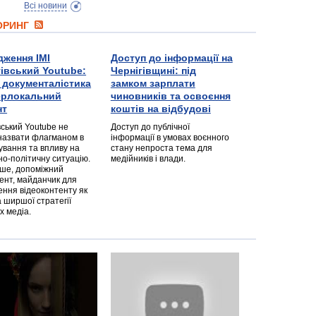
Всі новини
ТОРИНГ
дження ІМІ
Доступ до інформації на
гівський Youtube:
Чернігівщині: під
а документалістика
замком зарплати
перлокальний
чиновників та освоєння
нт
коштів на відбудові
вський Youtube не
Доступ до публічної
назвати флагманом в
інформації в умовах воєнного
ування та впливу на
стану непроста тема для
но-політичну ситуацію.
медійників і влади.
дше, допоміжний
ент, майданчик для
ння відеоконтенту як
 ширшої стратегії
х медіа.