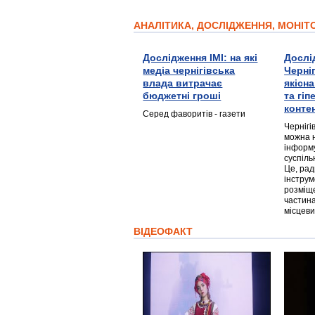
АНАЛІТИКА, ДОСЛІДЖЕННЯ, МОНІ
Дослідження ІМІ: на які
Дослі
медіа чернігівська
Черні
влада витрачає
якісн
бюджетні гроші
та гі
конте
Серед фаворитів - газети
Чернігі
можна 
інформ
суспіль
Це, ра
інструм
розміще
частина
місцеви
ВІДЕОФАКТ