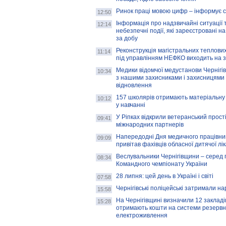
Ринок праці мовою цифр – інформує 
12:50
Інформація про надзвичайні ситуації 
12:14
небезпечні події, які зареєстровані на
за добу
Реконструкція магістральних теплових
11:14
під управлінням НЕФКО виходить на 
Медики відомчої медустанови Чернігі
10:34
з нашими захисниками і захисницями
відновлення
157 школярів отримають матеріальну 
10:12
у навчанні
У Ріпках відкрили ветеранський прост
09:41
міжнародних партнерів
Напередодні Дня медичного працівни
09:09
привітав фахівців обласної дитячої лі
Веслувальники Чернігівщини – серед 
08:34
Командного чемпіонату України
28 липня: цей день в Україні і світі
07:58
Чернігівські поліцейські затримали н
15:58
На Чернігівщині визначили 12 закладів 
15:28
отримають кошти на системи резервн
електроживлення