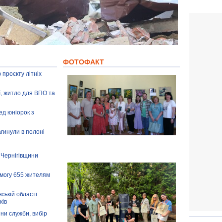
ФОТОФАКТ
 проєкту літніх
ії, житло для ВПО та
ед юніорок з
агинули в полоні
 Чернігівщини
омогу 655 жителям
ській області
ків
іни служби, вибір