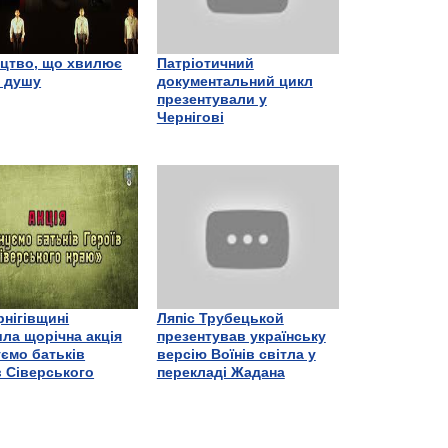
цтво, що хвилює
Патріотичний
є душу
документальний цикл
презентували у
Чернігові
рнігівщині
Ляпіс Трубецькой
ла щорічна акція
презентував українську
ємо батьків
версію Воїнів світла у
в Сіверського
перекладі Жадана