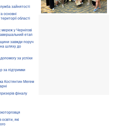
служба зайнятості
та основні
 території області
 мереж у Чернігові
завершальний етап
вщини завжди поруч
 на шляху до
допомогу за успіхи
ір за підтримки
ка Костянтин Мегем
карні
призерів фіналу
аркоторговця
освіти, які
ого