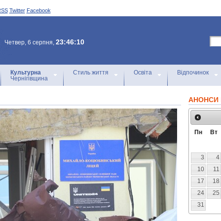
RSS
Twitter
Facebook
23:46:10
Четвер, 6 серпня,
Культурна
Стиль життя
Освіта
Відпочинок
Чернігівщина
АНОНСИ 
Пн
Вт
3
4
10
11
17
18
24
25
31