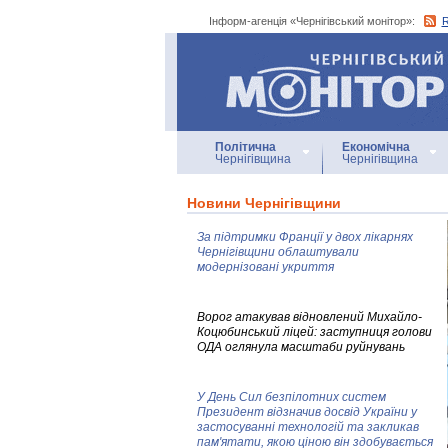
Інформ-агенція «Чернігівський монітор»:
Інформ-агенція
«Чернігівський монітор»
Політична
Економічна
Чернігівщина
Чернігівщина
Новини Чернігівщини
За підтримки Франції у двох лікарнях
Чернігівщини облаштували
модернізовані укриття
Ворог атакував відновлений Михайло-
Коцюбинський ліцей: заступниця голови
ОДА оглянула масштаби руйнувань
У День Сил безпілотних систем
Президент відзначив досвід України у
застосуванні технологій та закликав
пам'ятати, якою ціною він здобувається