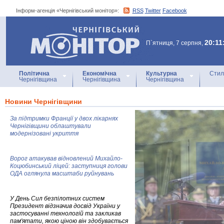
Інформ-агенція «Чернігівський монітор»:
RSS
Twitter
Facebook
Інформ-агенція
«Чернігівський монітор»
20:11
П`ятниця, 7 серпня,
Політична
Економічна
Культурна
Стил
Чернігівщина
Чернігівщина
Чернігівщина
Новини Чернігівщини
За підтримки Франції у двох лікарнях
Чернігівщини облаштували
модернізовані укриття
Ворог атакував відновлений Михайло-
Коцюбинський ліцей: заступниця голови
ОДА оглянула масштаби руйнувань
У День Сил безпілотних систем
Президент відзначив досвід України у
застосуванні технологій та закликав
пам'ятати, якою ціною він здобувається