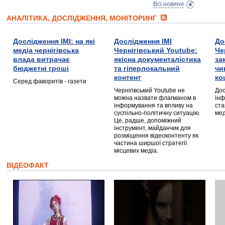
Всі новини
АНАЛІТИКА, ДОСЛІДЖЕННЯ, МОНІТОРИНГ
Дослідження ІМІ: на які
Дослідження ІМІ
До
медіа чернігівська
Чернігівський Youtube:
Че
влада витрачає
якісна документалістика
за
бюджетні гроші
та гіперлокальний
чи
контент
ко
Серед фаворитів - газети
Чернігівський Youtube не
Дос
можна назвати флагманом в
інф
інформування та впливу на
ста
суспільно-політичну ситуацію.
мед
Це, радше, допоміжний
інструмент, майданчик для
розміщення відеоконтенту як
частина ширшої стратегії
місцевих медіа.
ВІДЕОФАКТ