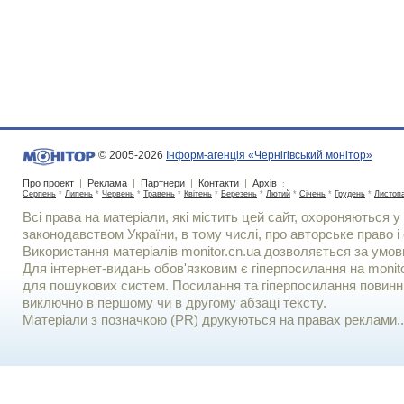
© 2005-2026
Інформ-агенція «Чернігівський монітор»
Про проект
|
Реклама
|
Партнери
|
Контакти
|
Архів
:
Серпень
*
Липень
*
Червень
*
Травень
*
Квітень
*
Березень
*
Лютий
*
Січень
*
Грудень
*
Листоп
Всі права на матеріали, які містить цей сайт, охороняються у 
законодавством України, в тому числі, про авторське право і 
Використання матерiалiв monitor.cn.ua дозволяється за умов
Для iнтернет-видань обов'язковим є гiперпосилання на monito
для пошукових систем. Посилання та гіперпосилання повинні
виключно в першому чи в другому абзаці тексту.
Матеріали з позначкою (PR) друкуються на правах реклами..