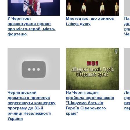
У Чернігові
Мистецтво, що хвилює
Па
презентували проєкт
і лікує душу
до
про місто-герой, місто-
пр
фортецю
Че
Чернігівський
На Чернігівщині
Ля
драмтеатр пропонує
пройшла щорічна акція
пр
переглянути концертну
"Шануємо батьків
ве
програму до 31-й
Героїв Сіверського
пе
річниці Незалежності
краю"
України