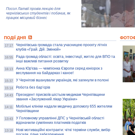
Посол Латвії провів лекцію для
чернігівських студентів і побачив, як
працює місцевий бізнес
Митці та жителі Чернігова створили
ПОДІЇ ДНЯ
колекцію про війну, емоції та тварин
ФОТО
Чернігівська громада стала учасницею проєкту літніх
17:17
клубів «Грай. Дій. Змінюй»
Рада громад області: освіта, інвестиції, житло для ВПО та
AB InBev Efes Україна підтримала
16:55
інші важливі питання розвитку
навчальний проєкт "Молодіжна бізнес-
школа", спрямований на розвиток
Анна Юр'єва — чемпіонка Європи серед юніорок з
16:13
підприємництва у Чернігівській області
веслування на байдарках і каное!
У Чернігові вшанували українців, які загинули в полоні
15:37
Золота тварина: видання Forbes
написало про чернігівця Патрона: хто і
Робота без бар’єрів
15:14
скільки на ньому заробляє? І куди
витрачають?
Президент присвоїв шістьом медикам Чернігівщини
14:43
звання «Заслужений лікар України»
Мобільні клініки надали медичну допомогу 655 жителям
14:11
Чернігівщини
У Головному управлінні ДПС у Чернігівській області
13:43
відзначили сумлінних платників податків
Нові мотиваційні контракти: чіткі терміни служби, вибір
13:18
посади, гідне забезпечення