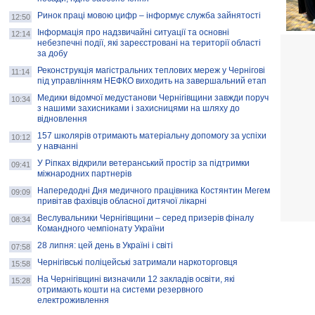
Ринок праці мовою цифр – інформує служба зайнятості
12:50
Інформація про надзвичайні ситуації та основні
12:14
небезпечні події, які зареєстровані на території області
за добу
Реконструкція магістральних теплових мереж у Чернігові
11:14
під управлінням НЕФКО виходить на завершальний етап
Медики відомчої медустанови Чернігівщини завжди поруч
10:34
з нашими захисниками і захисницями на шляху до
відновлення
157 школярів отримають матеріальну допомогу за успіхи
10:12
у навчанні
У Ріпках відкрили ветеранський простір за підтримки
09:41
міжнародних партнерів
Напередодні Дня медичного працівника Костянтин Мегем
09:09
привітав фахівців обласної дитячої лікарні
Веслувальники Чернігівщини – серед призерів фіналу
08:34
Командного чемпіонату України
28 липня: цей день в Україні і світі
07:58
Чернігівські поліцейські затримали наркоторговця
15:58
На Чернігівщині визначили 12 закладів освіти, які
15:28
отримають кошти на системи резервного
електроживлення