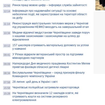
Ринок праці мовою цифр – інформує служба зайнятості
12:50
Інформація про надзвичайні ситуації та основні
12:14
небезпечні події, які зареєстровані на території області
за добу
Реконструкція магістральних теплових мереж у Чернігові
11:14
під управлінням НЕФКО виходить на завершальний етап
Медики відомчої медустанови Чернігівщини завжди поруч
10:34
з нашими захисниками і захисницями на шляху до
відновлення
157 школярів отримають матеріальну допомогу за успіхи
10:12
у навчанні
У Ріпках відкрили ветеранський простір за підтримки
09:41
міжнародних партнерів
Напередодні Дня медичного працівника Костянтин Мегем
09:09
привітав фахівців обласної дитячої лікарні
Веслувальники Чернігівщини – серед призерів фіналу
08:34
Командного чемпіонату України
28 липня: цей день в Україні і світі
07:58
Чернігівські поліцейські затримали наркоторговця
15:58
На Чернігівщині визначили 12 закладів освіти, які
15:28
отримають кошти на системи резервного
електроживлення