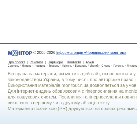
© 2005-2026
Інформ-агенція «Чернігівський монітор»
Про проект
|
Реклама
|
Партнери
|
Контакти
|
Архів
:
Серпень
*
Липень
*
Червень
*
Травень
*
Квітень
*
Березень
*
Лютий
*
Січень
*
Грудень
*
Листоп
Всі права на матеріали, які містить цей сайт, охороняються у 
законодавством України, в тому числі, про авторське право і 
Використання матерiалiв monitor.cn.ua дозволяється за умов
Для iнтернет-видань обов'язковим є гiперпосилання на monito
для пошукових систем. Посилання та гіперпосилання повинні
виключно в першому чи в другому абзаці тексту.
Матеріали з позначкою (PR) друкуються на правах реклами..