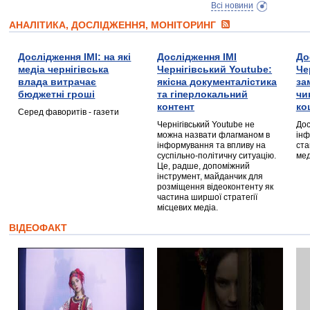
Всі новини
АНАЛІТИКА, ДОСЛІДЖЕННЯ, МОНІТОРИНГ
Дослідження ІМІ: на які
Дослідження ІМІ
До
медіа чернігівська
Чернігівський Youtube:
Че
влада витрачає
якісна документалістика
за
бюджетні гроші
та гіперлокальний
чи
контент
ко
Серед фаворитів - газети
Чернігівський Youtube не
Дос
можна назвати флагманом в
інф
інформування та впливу на
ста
суспільно-політичну ситуацію.
мед
Це, радше, допоміжний
інструмент, майданчик для
розміщення відеоконтенту як
частина ширшої стратегії
місцевих медіа.
ВІДЕОФАКТ