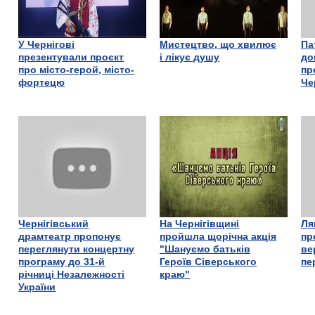
У Чернігові
Мистецтво, що хвилює
Па
презентували проєкт
і лікує душу
до
про місто-герой, місто-
пр
фортецю
Че
Чернігівський
На Чернігівщині
Ля
драмтеатр пропонує
пройшла щорічна акція
пр
переглянути концертну
"Шануємо батьків
ве
програму до 31-й
Героїв Сіверського
пе
річниці Незалежності
краю"
України