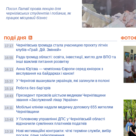
Посол Латвії провів лекцію для
чернігівських студентів і побачив, як
працює місцевий бізнес
Митці та жителі Чернігова створили
ПОДІЇ ДНЯ
колекцію про війну, емоції та тварин
ФОТО
Чернігівська громада стала учасницею проєкту літніх
17:17
клубів «Грай. Дій. Змінюй»
Рада громад області: освіта, інвестиції, житло для ВПО та
AB InBev Efes Україна підтримала
16:55
інші важливі питання розвитку
навчальний проєкт "Молодіжна бізнес-
школа", спрямований на розвиток
Анна Юр'єва — чемпіонка Європи серед юніорок з
16:13
підприємництва у Чернігівській області
веслування на байдарках і каное!
У Чернігові вшанували українців, які загинули в полоні
15:37
Золота тварина: видання Forbes
написало про чернігівця Патрона: хто і
Робота без бар’єрів
15:14
скільки на ньому заробляє? І куди
витрачають?
Президент присвоїв шістьом медикам Чернігівщини
14:43
звання «Заслужений лікар України»
Мобільні клініки надали медичну допомогу 655 жителям
14:11
Чернігівщини
У Головному управлінні ДПС у Чернігівській області
13:43
відзначили сумлінних платників податків
Нові мотиваційні контракти: чіткі терміни служби, вибір
13:18
посади, гідне забезпечення