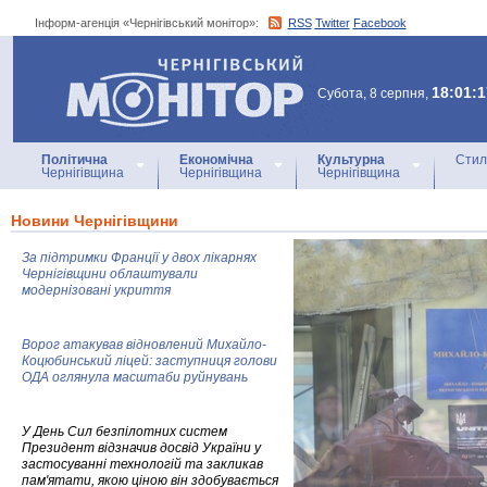
Інформ-агенція «Чернігівський монітор»:
RSS
Twitter
Facebook
Інформ-агенція
«Чернігівський монітор»
18:01:1
Субота, 8 серпня,
Політична
Економічна
Культурна
Стил
Чернігівщина
Чернігівщина
Чернігівщина
Новини Чернігівщини
За підтримки Франції у двох лікарнях
Чернігівщини облаштували
модернізовані укриття
Ворог атакував відновлений Михайло-
Коцюбинський ліцей: заступниця голови
ОДА оглянула масштаби руйнувань
У День Сил безпілотних систем
Президент відзначив досвід України у
застосуванні технологій та закликав
пам'ятати, якою ціною він здобувається