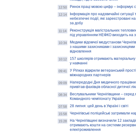
Ринок праці мовою цифр – інформує 
12:50
Інформація про надзвичайні ситуації 
12:14
небезпечні події, які зареєстровані на
за добу
Реконструкція магістральних теплових
11:14
під управлінням НЕФКО виходить на 
Медики відомчої медустанови Чернігі
10:34
з нашими захисниками і захисницями
відновлення
157 школярів отримають матеріальну 
10:12
у навчанні
У Ріпках відкрили ветеранський прост
09:41
міжнародних партнерів
Напередодні Дня медичного працівни
09:09
привітав фахівців обласної дитячої лі
Веслувальники Чернігівщини – серед 
08:34
Командного чемпіонату України
28 липня: цей день в Україні і світі
07:58
Чернігівські поліцейські затримали н
15:58
На Чернігівщині визначили 12 закладів 
15:28
отримають кошти на системи резервн
електроживлення