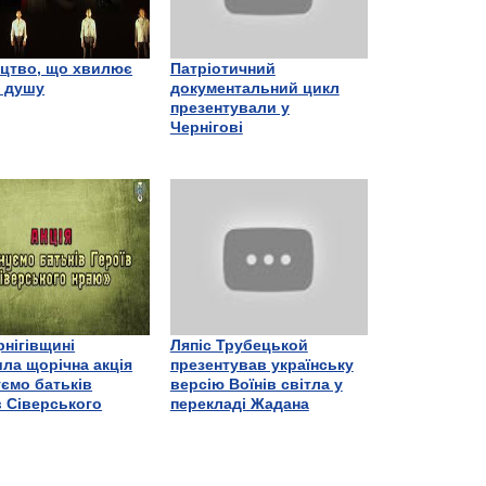
цтво, що хвилює
Патріотичний
є душу
документальний цикл
презентували у
Чернігові
рнігівщині
Ляпіс Трубецькой
ла щорічна акція
презентував українську
ємо батьків
версію Воїнів світла у
в Сіверського
перекладі Жадана