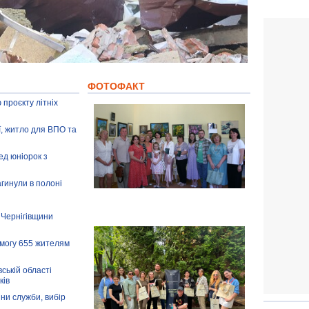
ФОТОФАКТ
 проєкту літніх
ії, житло для ВПО та
ед юніорок з
агинули в полоні
 Чернігівщини
омогу 655 жителям
ській області
ків
іни служби, вибір