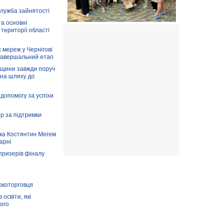
служба зайнятості
та основні
 території області
 мереж у Чернігові
завершальний етап
вщини завжди поруч
 на шляху до
допомогу за успіхи
ір за підтримки
ка Костянтин Мегем
карні
призерів фіналу
аркоторговця
освіти, які
ого