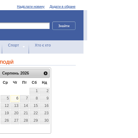
Надіслати новину
Додати в обране
Спорт
Хто є хто
ПОДІЙ
Серпень
2026
Ср
Чт
Пт
Сб
Нд
1
2
5
6
7
8
9
12
13
14
15
16
19
20
21
22
23
26
27
28
29
30