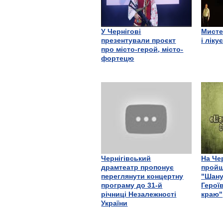
У Чернігові
Мисте
презентували проєкт
і ліку
про місто-герой, місто-
фортецю
Чернігівський
На Че
драмтеатр пропонує
пройш
переглянути концертну
"Шану
програму до 31-й
Герої
річниці Незалежності
краю"
України