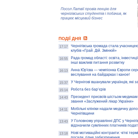
Посол Латвії провів лекцію для
чернігівських студентів і побачив, як
працює місцевий бізнес
Митці та жителі Чернігова створили
ПОДІЇ ДНЯ
колекцію про війну, емоції та тварин
Чернігівська громада стала учасницею
17:17
клубів «Грай. Дій. Змінюй»
Рада громад області: освіта, інвестиц
AB InBev Efes Україна підтримала
16:55
інші важливі питання розвитку
навчальний проєкт "Молодіжна бізнес-
школа", спрямований на розвиток
Анна Юр'єва — чемпіонка Європи сер
16:13
підприємництва у Чернігівській області
веслування на байдарках і каное!
У Чернігові вшанували українців, які з
15:37
Золота тварина: видання Forbes
написало про чернігівця Патрона: хто і
Робота без бар’єрів
15:14
скільки на ньому заробляє? І куди
витрачають?
Президент присвоїв шістьом медикам
14:43
звання «Заслужений лікар України»
Мобільні клініки надали медичну доп
14:11
Чернігівщини
У Головному управлінні ДПС у Чернігів
13:43
відзначили сумлінних платників подат
Нові мотиваційні контракти: чіткі терм
13:18
посади, гідне забезпечення