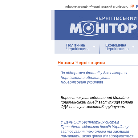
Інформ-агенція «Чернігівський монітор»:
Інформ-агенція
«Чернігівський монітор»
Політична
Економічна
Чернігівщина
Чернігівщина
Новини Чернігівщини
За підтримки Франції у двох лікарнях
Чернігівщини облаштували
модернізовані укриття
Ворог атакував відновлений Михайло-
Коцюбинський ліцей: заступниця голови
ОДА оглянула масштаби руйнувань
У День Сил безпілотних систем
Президент відзначив досвід України у
застосуванні технологій та закликав
пам'ятати, якою ціною він здобувається