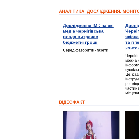
АНАЛІТИКА, ДОСЛІДЖЕННЯ, МОНІ
Дослідження ІМІ: на які
Дослі
медіа чернігівська
Черні
влада витрачає
якісн
бюджетні гроші
та гі
конте
Серед фаворитів - газети
Чернігі
можна 
інформ
суспіль
Це, ра
інструм
розміще
частина
місцеви
ВІДЕОФАКТ