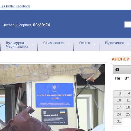
RSS
Twitter
Facebook
06:39:24
Четвер, 6 серпня,
Культурна
Стиль життя
Освіта
Відпочинок
Чернігівщина
АНОНСИ 
Пн
Вт
3
4
10
11
17
18
24
25
31