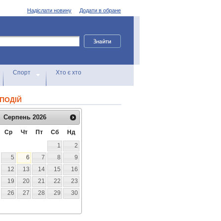
Надіслати новину
Додати в обране
Спорт
Хто є хто
ПОДІЙ
Серпень
2026
Ср
Чт
Пт
Сб
Нд
1
2
5
6
7
8
9
12
13
14
15
16
19
20
21
22
23
26
27
28
29
30