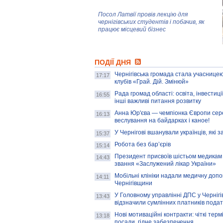
Посол Латвії провів лекцію для
чернігівських студентів і побачив, як
працює місцевий бізнес
Митці та жителі Чернігова створили
ПОДІЇ ДНЯ
колекцію про війну, емоції та тварин
Чернігівська громада стала учасницею
17:17
клубів «Грай. Дій. Змінюй»
Рада громад області: освіта, інвестиц
AB InBev Efes Україна підтримала
16:55
інші важливі питання розвитку
навчальний проєкт "Молодіжна бізнес-
школа", спрямований на розвиток
Анна Юр'єва — чемпіонка Європи сер
16:13
підприємництва у Чернігівській області
веслування на байдарках і каное!
У Чернігові вшанували українців, які з
15:37
Золота тварина: видання Forbes
написало про чернігівця Патрона: хто і
Робота без бар’єрів
15:14
скільки на ньому заробляє? І куди
витрачають?
Президент присвоїв шістьом медикам
14:43
звання «Заслужений лікар України»
Мобільні клініки надали медичну доп
14:11
Чернігівщини
У Головному управлінні ДПС у Чернігів
13:43
відзначили сумлінних платників подат
Нові мотиваційні контракти: чіткі терм
13:18
посади, гідне забезпечення