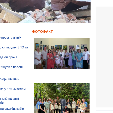
ФОТОФАКТ
 проєкту літніх
ії, житло для ВПО та
ед юніорок з
агинули в полоні
 Чернігівщини
омогу 655 жителям
ській області
ків
іни служби, вибір