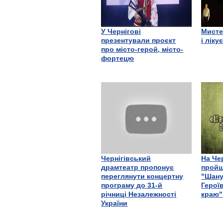
У Чернігові
Мисте
презентували проєкт
і ліку
про місто-герой, місто-
фортецю
Чернігівський
На Че
драмтеатр пропонує
пройш
переглянути концертну
"Шану
програму до 31-й
Герої
річниці Незалежності
краю"
України