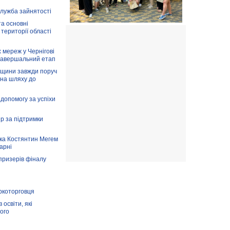
служба зайнятості
та основні
 території області
 мереж у Чернігові
завершальний етап
вщини завжди поруч
 на шляху до
допомогу за успіхи
ір за підтримки
ка Костянтин Мегем
карні
призерів фіналу
аркоторговця
освіти, які
ого