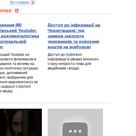
Всі новини
ТОРИНГ
дження ІМІ
Доступ до інформації на
гівський Youtube:
Чернігівщині: під
а документалістика
замком зарплати
перлокальний
чиновників та освоєння
нт
коштів на відбудові
вський Youtube не
Доступ до публічної
назвати флагманом в
інформації в умовах воєнного
ування та впливу на
стану непроста тема для
но-політичну ситуацію.
медійників і влади.
дше, допоміжний
ент, майданчик для
ння відеоконтенту як
 ширшої стратегії
х медіа.