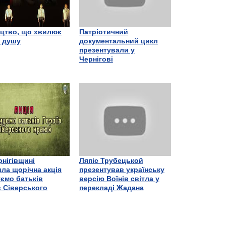
цтво, що хвилює
Патріотичний
є душу
документальний цикл
презентували у
Чернігові
рнігівщині
Ляпіс Трубецькой
ла щорічна акція
презентував українську
ємо батьків
версію Воїнів світла у
в Сіверського
перекладі Жадана