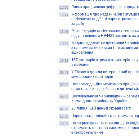
Ринок праці мовою цифр – інформує 
12:50
Інформація про надзвичайні ситуації 
12:14
небезпечні події, які зареєстровані на
за добу
Реконструкція магістральних теплових
11:14
під управлінням НЕФКО виходить на 
Медики відомчої медустанови Чернігі
10:34
з нашими захисниками і захисницями
відновлення
157 школярів отримають матеріальну 
10:12
у навчанні
У Ріпках відкрили ветеранський прост
09:41
міжнародних партнерів
Напередодні Дня медичного працівни
09:09
привітав фахівців обласної дитячої лі
Веслувальники Чернігівщини – серед 
08:34
Командного чемпіонату України
28 липня: цей день в Україні і світі
07:58
Чернігівські поліцейські затримали н
15:58
На Чернігівщині визначили 12 закладів 
15:28
отримають кошти на системи резервн
електроживлення