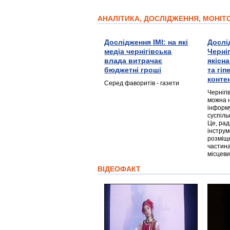
АНАЛІТИКА, ДОСЛІДЖЕННЯ, МОНІ
Дослідження ІМІ: на які
Дослі
медіа чернігівська
Черні
влада витрачає
якісн
бюджетні гроші
та гі
конте
Серед фаворитів - газети
Чернігі
можна 
інформ
суспіль
Це, ра
інструм
розміще
частина
місцеви
ВІДЕОФАКТ