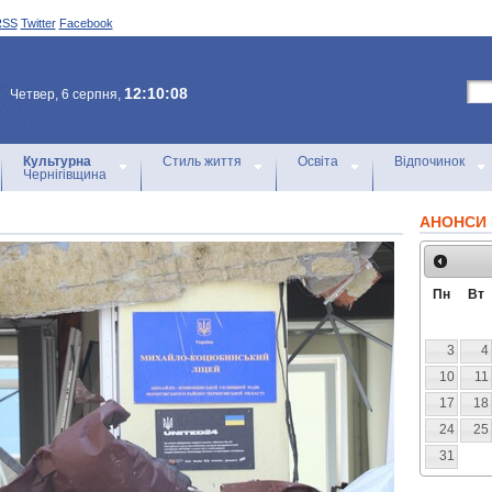
RSS
Twitter
Facebook
12:10:08
Четвер, 6 серпня,
Культурна
Стиль життя
Освіта
Відпочинок
Чернігівщина
АНОНСИ 
Пн
Вт
3
4
10
11
17
18
24
25
31