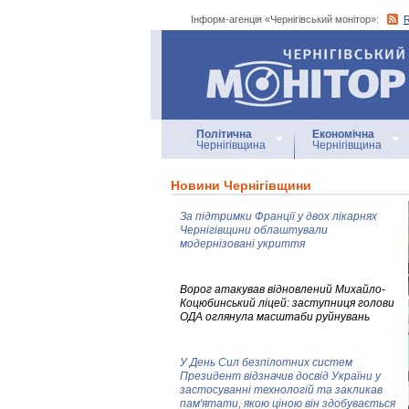
Інформ-агенція «Чернігівський монітор»:
Інформ-агенція
«Чернігівський монітор»
Політична
Економічна
Чернігівщина
Чернігівщина
Новини Чернігівщини
За підтримки Франції у двох лікарнях
Чернігівщини облаштували
модернізовані укриття
Ворог атакував відновлений Михайло-
Коцюбинський ліцей: заступниця голови
ОДА оглянула масштаби руйнувань
У День Сил безпілотних систем
Президент відзначив досвід України у
застосуванні технологій та закликав
пам'ятати, якою ціною він здобувається