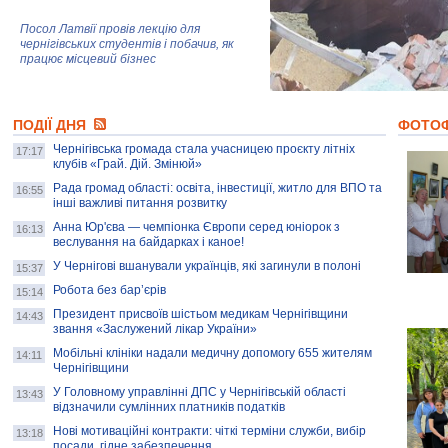
Посол Латвії провів лекцію для
чернігівських студентів і побачив, як
працює місцевий бізнес
Митці та жителі Чернігова створили
ПОДІЇ ДНЯ
колекцію про війну, емоції та тварин
ФОТО
Чернігівська громада стала учасницею проєкту літніх
17:17
клубів «Грай. Дій. Змінюй»
Рада громад області: освіта, інвестиції, житло для ВПО та
AB InBev Efes Україна підтримала
16:55
інші важливі питання розвитку
навчальний проєкт "Молодіжна бізнес-
школа", спрямований на розвиток
Анна Юр'єва — чемпіонка Європи серед юніорок з
16:13
підприємництва у Чернігівській області
веслування на байдарках і каное!
У Чернігові вшанували українців, які загинули в полоні
15:37
Золота тварина: видання Forbes
написало про чернігівця Патрона: хто і
Робота без бар’єрів
15:14
скільки на ньому заробляє? І куди
витрачають?
Президент присвоїв шістьом медикам Чернігівщини
14:43
звання «Заслужений лікар України»
Мобільні клініки надали медичну допомогу 655 жителям
14:11
Чернігівщини
У Головному управлінні ДПС у Чернігівській області
13:43
відзначили сумлінних платників податків
Нові мотиваційні контракти: чіткі терміни служби, вибір
13:18
посади, гідне забезпечення