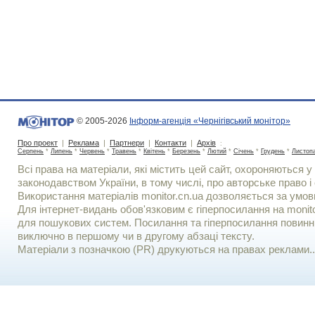
© 2005-2026
Інформ-агенція «Чернігівський монітор»
Про проект
|
Реклама
|
Партнери
|
Контакти
|
Архів
:
Серпень
*
Липень
*
Червень
*
Травень
*
Квітень
*
Березень
*
Лютий
*
Січень
*
Грудень
*
Листоп
Всі права на матеріали, які містить цей сайт, охороняються у 
законодавством України, в тому числі, про авторське право і 
Використання матерiалiв monitor.cn.ua дозволяється за умов
Для iнтернет-видань обов'язковим є гiперпосилання на monito
для пошукових систем. Посилання та гіперпосилання повинні
виключно в першому чи в другому абзаці тексту.
Матеріали з позначкою (PR) друкуються на правах реклами..