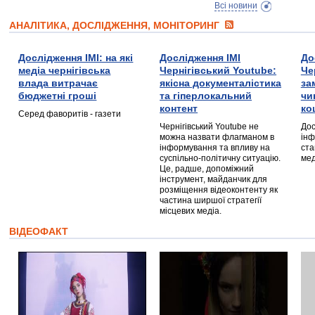
Всі новини
АНАЛІТИКА, ДОСЛІДЖЕННЯ, МОНІТОРИНГ
Дослідження ІМІ: на які
Дослідження ІМІ
До
медіа чернігівська
Чернігівський Youtube:
Че
влада витрачає
якісна документалістика
за
бюджетні гроші
та гіперлокальний
чи
контент
ко
Серед фаворитів - газети
Чернігівський Youtube не
Дос
можна назвати флагманом в
інф
інформування та впливу на
ста
суспільно-політичну ситуацію.
мед
Це, радше, допоміжний
інструмент, майданчик для
розміщення відеоконтенту як
частина ширшої стратегії
місцевих медіа.
ВІДЕОФАКТ