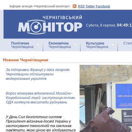
Інформ-агенція «Чернігівський монітор»:
RSS
Twitter
Facebook
Інформ-агенція
«Чернігівський монітор»
04:49:1
Субота, 8 серпня,
Політична
Економічна
Культурна
Стил
Чернігівщина
Чернігівщина
Чернігівщина
Новини Чернігівщини
За підтримки Франції у двох лікарнях
Чернігівщини облаштували
модернізовані укриття
Ворог атакував відновлений Михайло-
Коцюбинський ліцей: заступниця голови
ОДА оглянула масштаби руйнувань
У День Сил безпілотних систем
Президент відзначив досвід України у
застосуванні технологій та закликав
пам'ятати, якою ціною він здобувається