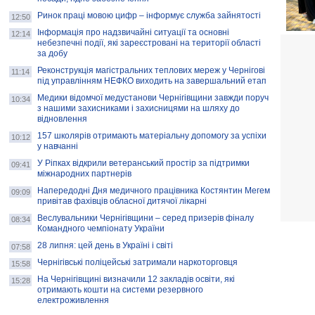
Ринок праці мовою цифр – інформує служба зайнятості
12:50
Інформація про надзвичайні ситуації та основні
12:14
небезпечні події, які зареєстровані на території області
за добу
Реконструкція магістральних теплових мереж у Чернігові
11:14
під управлінням НЕФКО виходить на завершальний етап
Медики відомчої медустанови Чернігівщини завжди поруч
10:34
з нашими захисниками і захисницями на шляху до
відновлення
157 школярів отримають матеріальну допомогу за успіхи
10:12
у навчанні
У Ріпках відкрили ветеранський простір за підтримки
09:41
міжнародних партнерів
Напередодні Дня медичного працівника Костянтин Мегем
09:09
привітав фахівців обласної дитячої лікарні
Веслувальники Чернігівщини – серед призерів фіналу
08:34
Командного чемпіонату України
28 липня: цей день в Україні і світі
07:58
Чернігівські поліцейські затримали наркоторговця
15:58
На Чернігівщині визначили 12 закладів освіти, які
15:28
отримають кошти на системи резервного
електроживлення