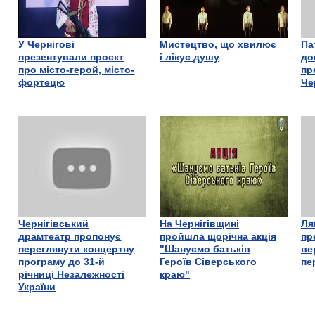
У Чернігові
Мистецтво, що хвилює
Па
презентували проєкт
і лікує душу
до
про місто-герой, місто-
пр
фортецю
Че
Чернігівський
На Чернігівщині
Ля
драмтеатр пропонує
пройшла щорічна акція
пр
переглянути концертну
"Шануємо батьків
ве
програму до 31-й
Героїв Сіверського
пе
річниці Незалежності
краю"
України