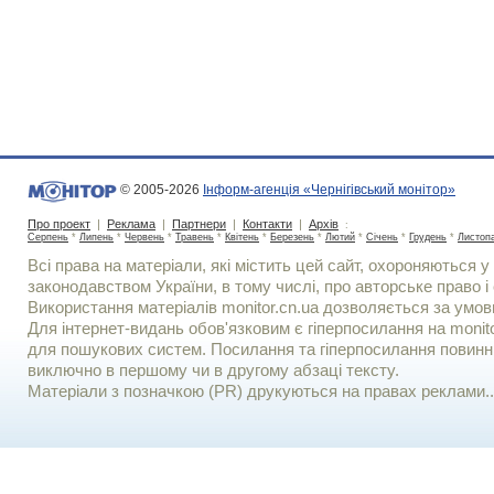
© 2005-2026
Інформ-агенція «Чернігівський монітор»
Про проект
|
Реклама
|
Партнери
|
Контакти
|
Архів
:
Серпень
*
Липень
*
Червень
*
Травень
*
Квітень
*
Березень
*
Лютий
*
Січень
*
Грудень
*
Листоп
Всі права на матеріали, які містить цей сайт, охороняються у 
законодавством України, в тому числі, про авторське право і 
Використання матерiалiв monitor.cn.ua дозволяється за умов
Для iнтернет-видань обов'язковим є гiперпосилання на monito
для пошукових систем. Посилання та гіперпосилання повинні
виключно в першому чи в другому абзаці тексту.
Матеріали з позначкою (PR) друкуються на правах реклами..