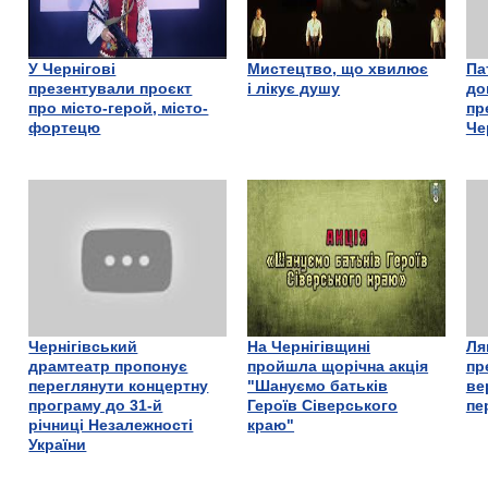
У Чернігові
Мистецтво, що хвилює
Па
презентували проєкт
і лікує душу
до
про місто-герой, місто-
пр
фортецю
Че
Чернігівський
На Чернігівщині
Ля
драмтеатр пропонує
пройшла щорічна акція
пр
переглянути концертну
"Шануємо батьків
ве
програму до 31-й
Героїв Сіверського
пе
річниці Незалежності
краю"
України