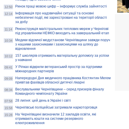
Ринок праці мовою цифр – інформує служба зайнятості
12:50
Інформація про надзвичайні ситуації та основні
12:14
небезпечні події, які зареєстровані на території області
за добу
Реконструкція магістральних теплових мереж у Чернігові
11:14
під управлінням НЕФКО виходить на завершальний етап
Медики відомчої медустанови Чернігівщини завжди поруч
10:34
з нашими захисниками і захисницями на шляху до
відновлення
157 школярів отримають матеріальну допомогу за успіхи
10:12
у навчанні
У Ріпках відкрили ветеранський простір за підтримки
09:41
міжнародних партнерів
Напередодні Дня медичного працівника Костянтин Мегем
09:09
привітав фахівців обласної дитячої лікарні
Веслувальники Чернігівщини – серед призерів фіналу
08:34
Командного чемпіонату України
28 липня: цей день в Україні і світі
07:58
Чернігівські поліцейські затримали наркоторговця
15:58
На Чернігівщині визначили 12 закладів освіти, які
15:28
отримають кошти на системи резервного
електроживлення