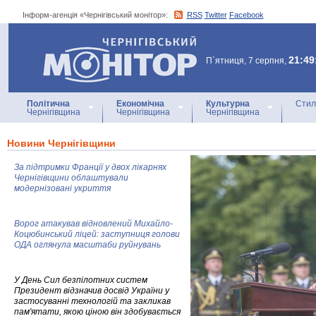
Інформ-агенція «Чернігівський монітор»:
RSS
Twitter
Facebook
Інформ-агенція
«Чернігівський монітор»
21:49
П`ятниця, 7 серпня,
Політична
Економічна
Культурна
Стил
Чернігівщина
Чернігівщина
Чернігівщина
Новини Чернігівщини
За підтримки Франції у двох лікарнях
Чернігівщини облаштували
модернізовані укриття
Ворог атакував відновлений Михайло-
Коцюбинський ліцей: заступниця голови
ОДА оглянула масштаби руйнувань
У День Сил безпілотних систем
Президент відзначив досвід України у
застосуванні технологій та закликав
пам'ятати, якою ціною він здобувається