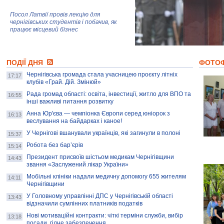
Посол Латвії провів лекцію для
чернігівських студентів і побачив, як
працює місцевий бізнес
Митці та жителі Чернігова створили
ПОДІЇ ДНЯ
колекцію про війну, емоції та тварин
ФОТО
Чернігівська громада стала учасницею проєкту літніх
17:17
клубів «Грай. Дій. Змінюй»
Рада громад області: освіта, інвестиції, житло для ВПО та
AB InBev Efes Україна підтримала
16:55
інші важливі питання розвитку
навчальний проєкт "Молодіжна бізнес-
школа", спрямований на розвиток
Анна Юр'єва — чемпіонка Європи серед юніорок з
16:13
підприємництва у Чернігівській області
веслування на байдарках і каное!
У Чернігові вшанували українців, які загинули в полоні
15:37
Золота тварина: видання Forbes
написало про чернігівця Патрона: хто і
Робота без бар’єрів
15:14
скільки на ньому заробляє? І куди
витрачають?
Президент присвоїв шістьом медикам Чернігівщини
14:43
звання «Заслужений лікар України»
Мобільні клініки надали медичну допомогу 655 жителям
14:11
Чернігівщини
У Головному управлінні ДПС у Чернігівській області
13:43
відзначили сумлінних платників податків
Нові мотиваційні контракти: чіткі терміни служби, вибір
13:18
посади, гідне забезпечення