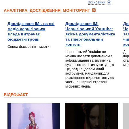
Всі новини
АНАЛІТИКА, ДОСЛІДЖЕННЯ, МОНІТОРИНГ
Дослідження ІМІ: на які
Дослідження ІМІ
До
медіа чернігівська
Чернігівський Youtube:
Че
влада витрачає
якісна документалістика
за
бюджетні гроші
та гіперлокальний
чи
контент
ко
Серед фаворитів - газети
Чернігівський Youtube не
Дос
можна назвати флагманом в
інф
інформування та впливу на
ста
суспільно-політичну ситуацію.
мед
Це, радше, допоміжний
інструмент, майданчик для
розміщення відеоконтенту як
частина ширшої стратегії
місцевих медіа.
ВІДЕОФАКТ