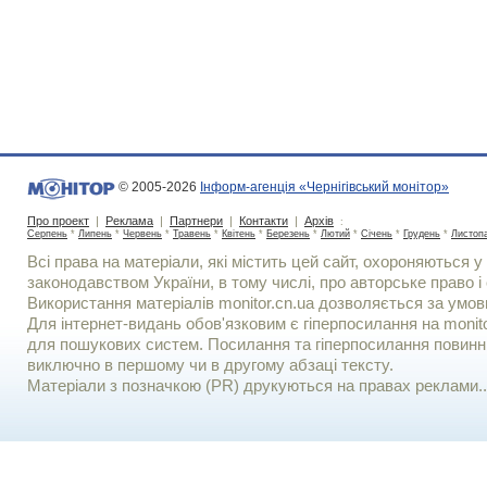
© 2005-2026
Інформ-агенція «Чернігівський монітор»
Про проект
|
Реклама
|
Партнери
|
Контакти
|
Архів
:
Серпень
*
Липень
*
Червень
*
Травень
*
Квітень
*
Березень
*
Лютий
*
Січень
*
Грудень
*
Листоп
Всі права на матеріали, які містить цей сайт, охороняються у 
законодавством України, в тому числі, про авторське право і 
Використання матерiалiв monitor.cn.ua дозволяється за умов
Для iнтернет-видань обов'язковим є гiперпосилання на monito
для пошукових систем. Посилання та гіперпосилання повинні
виключно в першому чи в другому абзаці тексту.
Матеріали з позначкою (PR) друкуються на правах реклами..