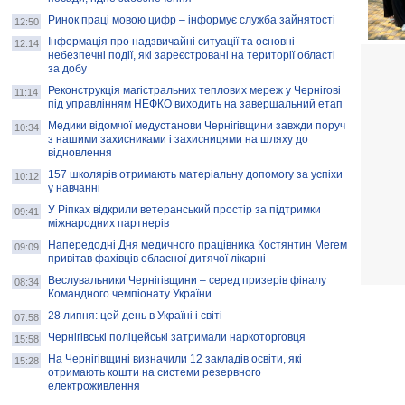
Ринок праці мовою цифр – інформує служба зайнятості
12:50
Інформація про надзвичайні ситуації та основні
12:14
небезпечні події, які зареєстровані на території області
за добу
Реконструкція магістральних теплових мереж у Чернігові
11:14
під управлінням НЕФКО виходить на завершальний етап
Медики відомчої медустанови Чернігівщини завжди поруч
10:34
з нашими захисниками і захисницями на шляху до
відновлення
157 школярів отримають матеріальну допомогу за успіхи
10:12
у навчанні
У Ріпках відкрили ветеранський простір за підтримки
09:41
міжнародних партнерів
Напередодні Дня медичного працівника Костянтин Мегем
09:09
привітав фахівців обласної дитячої лікарні
Веслувальники Чернігівщини – серед призерів фіналу
08:34
Командного чемпіонату України
28 липня: цей день в Україні і світі
07:58
Чернігівські поліцейські затримали наркоторговця
15:58
На Чернігівщині визначили 12 закладів освіти, які
15:28
отримають кошти на системи резервного
електроживлення