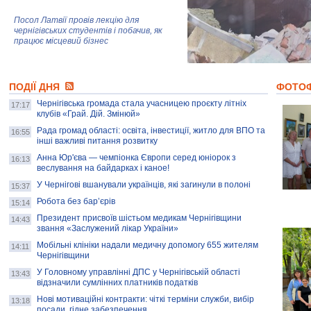
Посол Латвії провів лекцію для
чернігівських студентів і побачив, як
працює місцевий бізнес
Митці та жителі Чернігова створили
ПОДІЇ ДНЯ
колекцію про війну, емоції та тварин
ФОТО
Чернігівська громада стала учасницею проєкту літніх
17:17
клубів «Грай. Дій. Змінюй»
Рада громад області: освіта, інвестиції, житло для ВПО та
AB InBev Efes Україна підтримала
16:55
інші важливі питання розвитку
навчальний проєкт "Молодіжна бізнес-
школа", спрямований на розвиток
Анна Юр'єва — чемпіонка Європи серед юніорок з
16:13
підприємництва у Чернігівській області
веслування на байдарках і каное!
У Чернігові вшанували українців, які загинули в полоні
15:37
Золота тварина: видання Forbes
написало про чернігівця Патрона: хто і
Робота без бар’єрів
15:14
скільки на ньому заробляє? І куди
витрачають?
Президент присвоїв шістьом медикам Чернігівщини
14:43
звання «Заслужений лікар України»
Мобільні клініки надали медичну допомогу 655 жителям
14:11
Чернігівщини
У Головному управлінні ДПС у Чернігівській області
13:43
відзначили сумлінних платників податків
Нові мотиваційні контракти: чіткі терміни служби, вибір
13:18
посади, гідне забезпечення