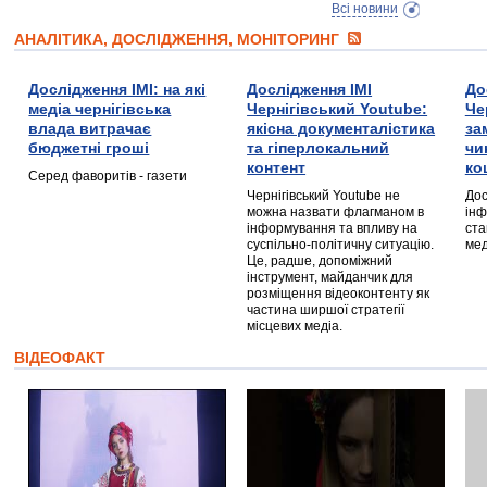
Всі новини
АНАЛІТИКА, ДОСЛІДЖЕННЯ, МОНІТОРИНГ
Дослідження ІМІ: на які
Дослідження ІМІ
До
медіа чернігівська
Чернігівський Youtube:
Че
влада витрачає
якісна документалістика
за
бюджетні гроші
та гіперлокальний
чи
контент
ко
Серед фаворитів - газети
Чернігівський Youtube не
Дос
можна назвати флагманом в
інф
інформування та впливу на
ста
суспільно-політичну ситуацію.
мед
Це, радше, допоміжний
інструмент, майданчик для
розміщення відеоконтенту як
частина ширшої стратегії
місцевих медіа.
ВІДЕОФАКТ