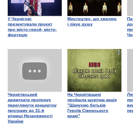
У Чернігові
Мистецтво, що хвилює
Па
презентували проєкт
і лікує душу
до
про місто-герой, місто-
пр
фортецю
Че
Чернігівський
На Чернігівщині
Ля
драмтеатр пропонує
пройшла щорічна акція
пр
переглянути концертну
"Шануємо батьків
ве
програму до 31-й
Героїв Сіверського
пе
річниці Незалежності
краю"
України