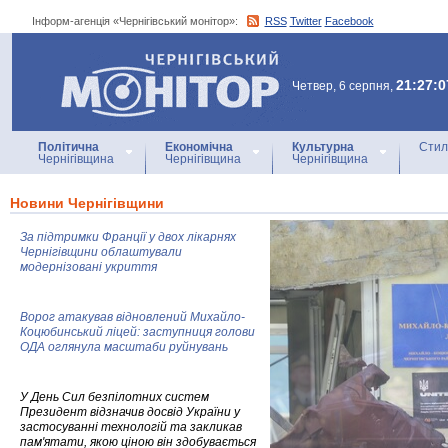
Інформ-агенція «Чернігівський монітор»:
RSS
Twitter
Facebook
Інформ-агенція
«Чернігівський монітор»
21:27:0
Четвер, 6 серпня,
Політична
Економічна
Культурна
Стил
Чернігівщина
Чернігівщина
Чернігівщина
Новини Чернігівщини
За підтримки Франції у двох лікарнях
Чернігівщини облаштували
модернізовані укриття
Ворог атакував відновлений Михайло-
Коцюбинський ліцей: заступниця голови
ОДА оглянула масштаби руйнувань
У День Сил безпілотних систем
Президент відзначив досвід України у
застосуванні технологій та закликав
пам'ятати, якою ціною він здобувається