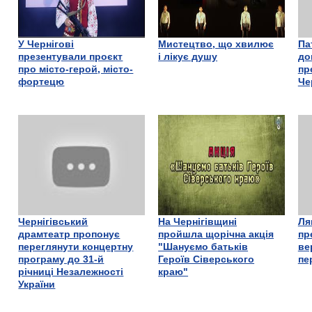
У Чернігові
Мистецтво, що хвилює
Па
презентували проєкт
і лікує душу
до
про місто-герой, місто-
пр
фортецю
Че
Чернігівський
На Чернігівщині
Ля
драмтеатр пропонує
пройшла щорічна акція
пр
переглянути концертну
"Шануємо батьків
ве
програму до 31-й
Героїв Сіверського
пе
річниці Незалежності
краю"
України