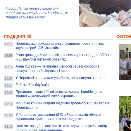
Посол Латвії провів лекцію для
чернігівських студентів і побачив, як
працює місцевий бізнес
Митці та жителі Чернігова створили
ПОДІЇ ДНЯ
колекцію про війну, емоції та тварин
ФОТО
Чернігівська громада стала учасницею проєкту літніх
17:17
клубів «Грай. Дій. Змінюй»
Рада громад області: освіта, інвестиції, житло для ВПО та
AB InBev Efes Україна підтримала
16:55
інші важливі питання розвитку
навчальний проєкт "Молодіжна бізнес-
школа", спрямований на розвиток
Анна Юр'єва — чемпіонка Європи серед юніорок з
16:13
підприємництва у Чернігівській області
веслування на байдарках і каное!
У Чернігові вшанували українців, які загинули в полоні
15:37
Золота тварина: видання Forbes
написало про чернігівця Патрона: хто і
Робота без бар’єрів
15:14
скільки на ньому заробляє? І куди
витрачають?
Президент присвоїв шістьом медикам Чернігівщини
14:43
звання «Заслужений лікар України»
Мобільні клініки надали медичну допомогу 655 жителям
14:11
Чернігівщини
У Головному управлінні ДПС у Чернігівській області
13:43
відзначили сумлінних платників податків
Нові мотиваційні контракти: чіткі терміни служби, вибір
13:18
посади, гідне забезпечення