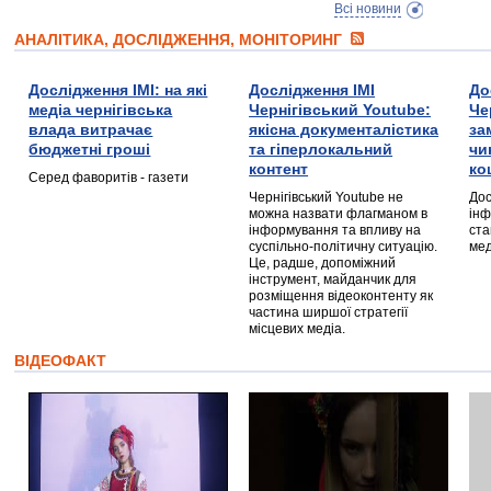
Всі новини
АНАЛІТИКА, ДОСЛІДЖЕННЯ, МОНІТОРИНГ
Дослідження ІМІ: на які
Дослідження ІМІ
До
медіа чернігівська
Чернігівський Youtube:
Че
влада витрачає
якісна документалістика
за
бюджетні гроші
та гіперлокальний
чи
контент
ко
Серед фаворитів - газети
Чернігівський Youtube не
Дос
можна назвати флагманом в
інф
інформування та впливу на
ста
суспільно-політичну ситуацію.
мед
Це, радше, допоміжний
інструмент, майданчик для
розміщення відеоконтенту як
частина ширшої стратегії
місцевих медіа.
ВІДЕОФАКТ