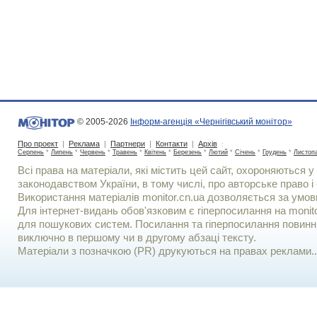
© 2005-2026
Інформ-агенція «Чернігівський монітор»
Про проект
|
Реклама
|
Партнери
|
Контакти
|
Архів
:
Серпень
*
Липень
*
Червень
*
Травень
*
Квітень
*
Березень
*
Лютий
*
Січень
*
Грудень
*
Листоп
Всі права на матеріали, які містить цей сайт, охороняються у 
законодавством України, в тому числі, про авторське право і 
Використання матерiалiв monitor.cn.ua дозволяється за умов
Для iнтернет-видань обов'язковим є гiперпосилання на monito
для пошукових систем. Посилання та гіперпосилання повинні
виключно в першому чи в другому абзаці тексту.
Матеріали з позначкою (PR) друкуються на правах реклами..