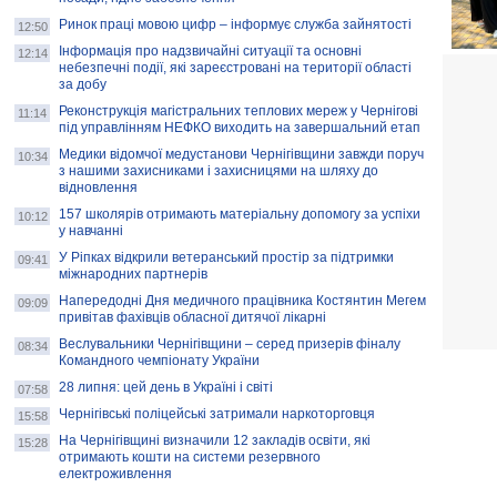
Ринок праці мовою цифр – інформує служба зайнятості
12:50
Інформація про надзвичайні ситуації та основні
12:14
небезпечні події, які зареєстровані на території області
за добу
Реконструкція магістральних теплових мереж у Чернігові
11:14
під управлінням НЕФКО виходить на завершальний етап
Медики відомчої медустанови Чернігівщини завжди поруч
10:34
з нашими захисниками і захисницями на шляху до
відновлення
157 школярів отримають матеріальну допомогу за успіхи
10:12
у навчанні
У Ріпках відкрили ветеранський простір за підтримки
09:41
міжнародних партнерів
Напередодні Дня медичного працівника Костянтин Мегем
09:09
привітав фахівців обласної дитячої лікарні
Веслувальники Чернігівщини – серед призерів фіналу
08:34
Командного чемпіонату України
28 липня: цей день в Україні і світі
07:58
Чернігівські поліцейські затримали наркоторговця
15:58
На Чернігівщині визначили 12 закладів освіти, які
15:28
отримають кошти на системи резервного
електроживлення