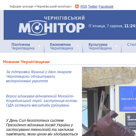
Інформ-агенція «Чернігівський монітор»:
RSS
Twitter
Facebook
Інформ-агенція
«Чернігівський монітор»
11:24
П`ятниця, 7 серпня,
Політична
Економічна
Культурна
Стил
Чернігівщина
Чернігівщина
Чернігівщина
Новини Чернігівщини
За підтримки Франції у двох лікарнях
Чернігівщини облаштували
модернізовані укриття
Ворог атакував відновлений Михайло-
Коцюбинський ліцей: заступниця голови
ОДА оглянула масштаби руйнувань
У День Сил безпілотних систем
Президент відзначив досвід України у
застосуванні технологій та закликав
пам'ятати, якою ціною він здобувається