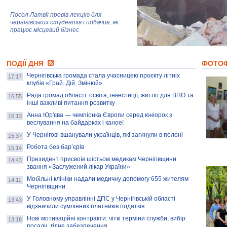
Посол Латвії провів лекцію для
чернігівських студентів і побачив, як
працює місцевий бізнес
Митці та жителі Чернігова створили
ПОДІЇ ДНЯ
колекцію про війну, емоції та тварин
ФОТО
Чернігівська громада стала учасницею проєкту літніх
17:17
клубів «Грай. Дій. Змінюй»
Рада громад області: освіта, інвестиції, житло для ВПО та
AB InBev Efes Україна підтримала
16:55
інші важливі питання розвитку
навчальний проєкт "Молодіжна бізнес-
школа", спрямований на розвиток
Анна Юр'єва — чемпіонка Європи серед юніорок з
16:13
підприємництва у Чернігівській області
веслування на байдарках і каное!
У Чернігові вшанували українців, які загинули в полоні
15:37
Золота тварина: видання Forbes
написало про чернігівця Патрона: хто і
Робота без бар’єрів
15:14
скільки на ньому заробляє? І куди
витрачають?
Президент присвоїв шістьом медикам Чернігівщини
14:43
звання «Заслужений лікар України»
Мобільні клініки надали медичну допомогу 655 жителям
14:11
Чернігівщини
У Головному управлінні ДПС у Чернігівській області
13:43
відзначили сумлінних платників податків
Нові мотиваційні контракти: чіткі терміни служби, вибір
13:18
посади, гідне забезпечення