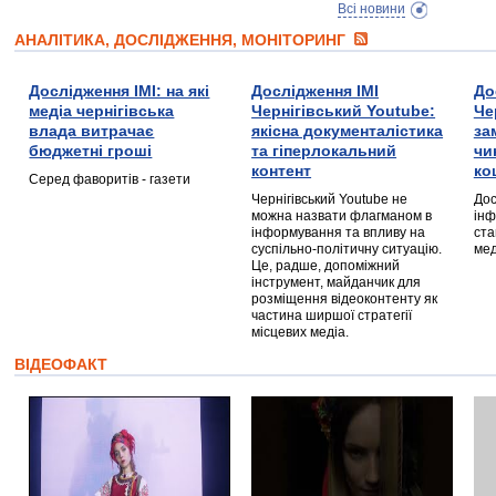
Всі новини
АНАЛІТИКА, ДОСЛІДЖЕННЯ, МОНІТОРИНГ
Дослідження ІМІ: на які
Дослідження ІМІ
До
медіа чернігівська
Чернігівський Youtube:
Че
влада витрачає
якісна документалістика
за
бюджетні гроші
та гіперлокальний
чи
контент
ко
Серед фаворитів - газети
Чернігівський Youtube не
Дос
можна назвати флагманом в
інф
інформування та впливу на
ста
суспільно-політичну ситуацію.
мед
Це, радше, допоміжний
інструмент, майданчик для
розміщення відеоконтенту як
частина ширшої стратегії
місцевих медіа.
ВІДЕОФАКТ