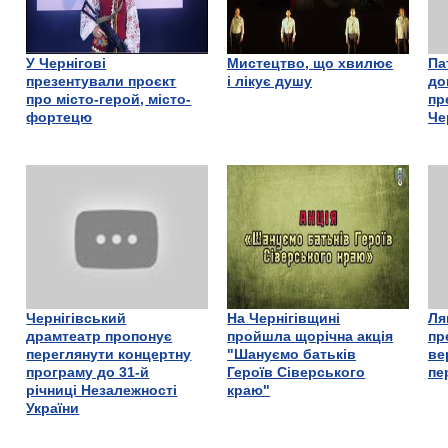
У Чернігові
Мистецтво, що хвилює
Па
презентували проєкт
і лікує душу
до
про місто-герой, місто-
пр
фортецю
Че
Чернігівський
На Чернігівщині
Ля
драмтеатр пропонує
пройшла щорічна акція
пр
переглянути концертну
"Шануємо батьків
ве
програму до 31-й
Героїв Сіверського
пе
річниці Незалежності
краю"
України