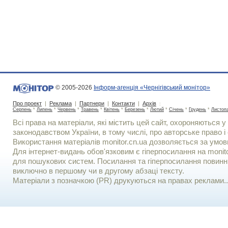
© 2005-2026
Інформ-агенція «Чернігівський монітор»
Про проект
|
Реклама
|
Партнери
|
Контакти
|
Архів
:
Серпень
*
Липень
*
Червень
*
Травень
*
Квітень
*
Березень
*
Лютий
*
Січень
*
Грудень
*
Листоп
Всі права на матеріали, які містить цей сайт, охороняються у 
законодавством України, в тому числі, про авторське право і 
Використання матерiалiв monitor.cn.ua дозволяється за умов
Для iнтернет-видань обов'язковим є гiперпосилання на monito
для пошукових систем. Посилання та гіперпосилання повинні
виключно в першому чи в другому абзаці тексту.
Матеріали з позначкою (PR) друкуються на правах реклами..