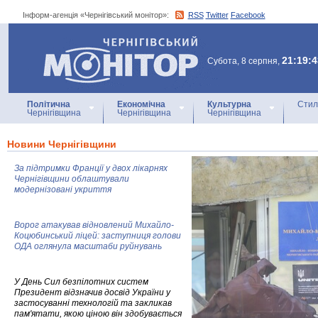
Інформ-агенція «Чернігівський монітор»:
RSS
Twitter
Facebook
Інформ-агенція
«Чернігівський монітор»
21:19:4
Субота, 8 серпня,
Політична
Економічна
Культурна
Стил
Чернігівщина
Чернігівщина
Чернігівщина
Новини Чернігівщини
За підтримки Франції у двох лікарнях
Чернігівщини облаштували
модернізовані укриття
Ворог атакував відновлений Михайло-
Коцюбинський ліцей: заступниця голови
ОДА оглянула масштаби руйнувань
У День Сил безпілотних систем
Президент відзначив досвід України у
застосуванні технологій та закликав
пам'ятати, якою ціною він здобувається