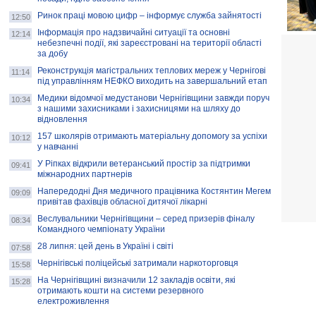
Ринок праці мовою цифр – інформує служба зайнятості
12:50
Інформація про надзвичайні ситуації та основні
12:14
небезпечні події, які зареєстровані на території області
за добу
Реконструкція магістральних теплових мереж у Чернігові
11:14
під управлінням НЕФКО виходить на завершальний етап
Медики відомчої медустанови Чернігівщини завжди поруч
10:34
з нашими захисниками і захисницями на шляху до
відновлення
157 школярів отримають матеріальну допомогу за успіхи
10:12
у навчанні
У Ріпках відкрили ветеранський простір за підтримки
09:41
міжнародних партнерів
Напередодні Дня медичного працівника Костянтин Мегем
09:09
привітав фахівців обласної дитячої лікарні
Веслувальники Чернігівщини – серед призерів фіналу
08:34
Командного чемпіонату України
28 липня: цей день в Україні і світі
07:58
Чернігівські поліцейські затримали наркоторговця
15:58
На Чернігівщині визначили 12 закладів освіти, які
15:28
отримають кошти на системи резервного
електроживлення