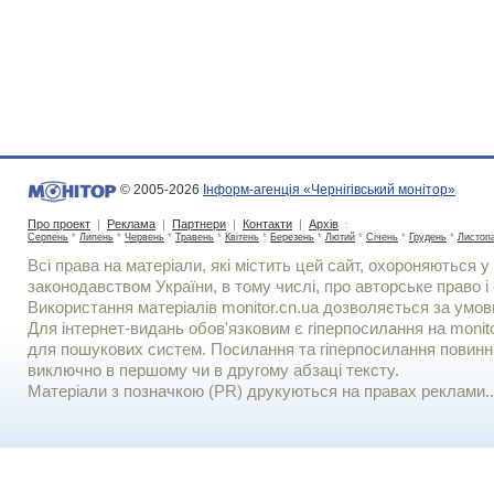
© 2005-2026
Інформ-агенція «Чернігівський монітор»
Про проект
|
Реклама
|
Партнери
|
Контакти
|
Архів
:
Серпень
*
Липень
*
Червень
*
Травень
*
Квітень
*
Березень
*
Лютий
*
Січень
*
Грудень
*
Листоп
Всі права на матеріали, які містить цей сайт, охороняються у 
законодавством України, в тому числі, про авторське право і 
Використання матерiалiв monitor.cn.ua дозволяється за умов
Для iнтернет-видань обов'язковим є гiперпосилання на monito
для пошукових систем. Посилання та гіперпосилання повинні
виключно в першому чи в другому абзаці тексту.
Матеріали з позначкою (PR) друкуються на правах реклами..