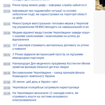
Ринок праці мовою цифр – інформує служба зайнятості
12:50
Інформація про надзвичайні ситуації та основні
12:14
небезпечні події, які зареєстровані на території області
за добу
Реконструкція магістральних теплових мереж у Чернігові
11:14
під управлінням НЕФКО виходить на завершальний етап
Медики відомчої медустанови Чернігівщини завжди поруч
10:34
з нашими захисниками і захисницями на шляху до
відновлення
157 школярів отримають матеріальну допомогу за успіхи
10:12
у навчанні
У Ріпках відкрили ветеранський простір за підтримки
09:41
міжнародних партнерів
Напередодні Дня медичного працівника Костянтин Мегем
09:09
привітав фахівців обласної дитячої лікарні
Веслувальники Чернігівщини – серед призерів фіналу
08:34
Командного чемпіонату України
28 липня: цей день в Україні і світі
07:58
Чернігівські поліцейські затримали наркоторговця
15:58
На Чернігівщині визначили 12 закладів освіти, які
15:28
отримають кошти на системи резервного
електроживлення