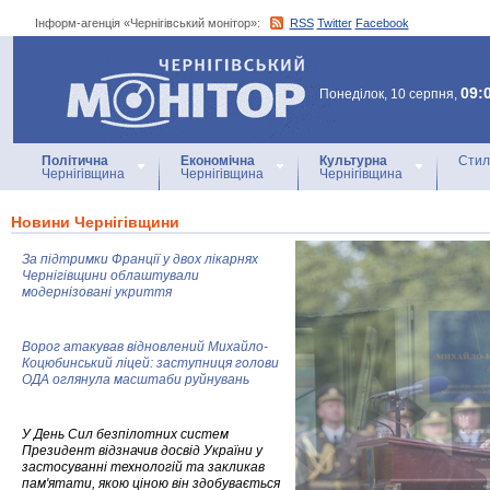
Інформ-агенція «Чернігівський монітор»:
RSS
Twitter
Facebook
Інформ-агенція
«Чернігівський монітор»
09:
Понеділок, 10 серпня,
Політична
Економічна
Культурна
Стил
Чернігівщина
Чернігівщина
Чернігівщина
Новини Чернігівщини
За підтримки Франції у двох лікарнях
Чернігівщини облаштували
модернізовані укриття
Ворог атакував відновлений Михайло-
Коцюбинський ліцей: заступниця голови
ОДА оглянула масштаби руйнувань
У День Сил безпілотних систем
Президент відзначив досвід України у
застосуванні технологій та закликав
пам'ятати, якою ціною він здобувається