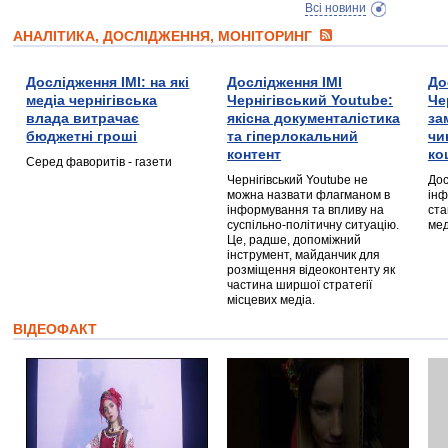
Всі новини
АНАЛІТИКА, ДОСЛІДЖЕННЯ, МОНІТОРИНГ
Дослідження ІМІ: на які
Дослідження ІМІ
До
медіа чернігівська
Чернігівський Youtube:
Че
влада витрачає
якісна документалістика
за
бюджетні гроші
та гіперлокальний
чи
контент
ко
Серед фаворитів - газети
Чернігівський Youtube не
Дос
можна назвати флагманом в
інф
інформування та впливу на
ста
суспільно-політичну ситуацію.
мед
Це, радше, допоміжний
інструмент, майданчик для
розміщення відеоконтенту як
частина ширшої стратегії
місцевих медіа.
ВІДЕОФАКТ