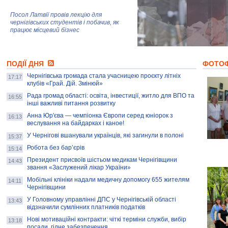
Посол Латвії провів лекцію для
чернігівських студентів і побачив, як
працює місцевий бізнес
Митці та жителі Чернігова створили
ПОДІЇ ДНЯ
колекцію про війну, емоції та тварин
ФОТО
Чернігівська громада стала учасницею проєкту літніх
17:17
клубів «Грай. Дій. Змінюй»
Рада громад області: освіта, інвестиції, житло для ВПО та
AB InBev Efes Україна підтримала
16:55
інші важливі питання розвитку
навчальний проєкт "Молодіжна бізнес-
школа", спрямований на розвиток
Анна Юр'єва — чемпіонка Європи серед юніорок з
16:13
підприємництва у Чернігівській області
веслування на байдарках і каное!
У Чернігові вшанували українців, які загинули в полоні
15:37
Золота тварина: видання Forbes
написало про чернігівця Патрона: хто і
Робота без бар’єрів
15:14
скільки на ньому заробляє? І куди
витрачають?
Президент присвоїв шістьом медикам Чернігівщини
14:43
звання «Заслужений лікар України»
Мобільні клініки надали медичну допомогу 655 жителям
14:11
Чернігівщини
У Головному управлінні ДПС у Чернігівській області
13:43
відзначили сумлінних платників податків
Нові мотиваційні контракти: чіткі терміни служби, вибір
13:18
посади, гідне забезпечення