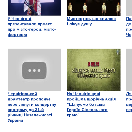
У Чернігові
Мистецтво, що хвилює
Па
презентували проєкт
і лікує душу
до
про місто-герой, місто-
пр
фортецю
Че
Чернігівський
На Чернігівщині
Ля
драмтеатр пропонує
пройшла щорічна акція
пр
переглянути концертну
"Шануємо батьків
ве
програму до 31-й
Героїв Сіверського
пе
річниці Незалежності
краю"
України