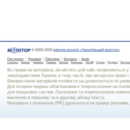
© 2005-2026
Інформ-агенція «Чернігівський монітор»
Про проект
|
Реклама
|
Партнери
|
Контакти
|
Архів
:
Серпень
*
Липень
*
Червень
*
Травень
*
Квітень
*
Березень
*
Лютий
*
Січень
*
Грудень
*
Листоп
Всі права на матеріали, які містить цей сайт, охороняються у 
законодавством України, в тому числі, про авторське право і 
Використання матерiалiв monitor.cn.ua дозволяється за умов
Для iнтернет-видань обов'язковим є гiперпосилання на monito
для пошукових систем. Посилання та гіперпосилання повинні
виключно в першому чи в другому абзаці тексту.
Матеріали з позначкою (PR) друкуються на правах реклами..