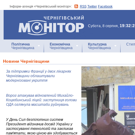
Інформ-агенція «Чернігівський монітор»:
RSS
Twitter
Facebook
Інформ-агенція
«Чернігівський монітор»
19:32:2
Субота, 8 серпня,
Політична
Економічна
Культурна
Стил
Чернігівщина
Чернігівщина
Чернігівщина
Новини Чернігівщини
За підтримки Франції у двох лікарнях
Чернігівщини облаштували
модернізовані укриття
Ворог атакував відновлений Михайло-
Коцюбинський ліцей: заступниця голови
ОДА оглянула масштаби руйнувань
У День Сил безпілотних систем
Президент відзначив досвід України у
застосуванні технологій та закликав
пам'ятати, якою ціною він здобувається