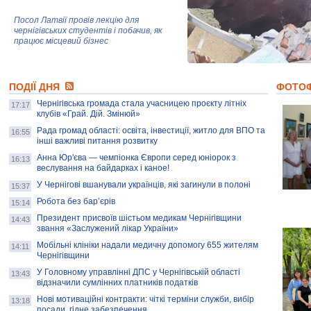
Посол Латвії провів лекцію для
чернігівських студентів і побачив, як
працює місцевий бізнес
Митці та жителі Чернігова створили
ПОДІЇ ДНЯ
колекцію про війну, емоції та тварин
ФОТО
Чернігівська громада стала учасницею проєкту літніх
17:17
клубів «Грай. Дій. Змінюй»
Рада громад області: освіта, інвестиції, житло для ВПО та
AB InBev Efes Україна підтримала
16:55
інші важливі питання розвитку
навчальний проєкт "Молодіжна бізнес-
школа", спрямований на розвиток
Анна Юр'єва — чемпіонка Європи серед юніорок з
16:13
підприємництва у Чернігівській області
веслування на байдарках і каное!
У Чернігові вшанували українців, які загинули в полоні
15:37
Золота тварина: видання Forbes
написало про чернігівця Патрона: хто і
Робота без бар’єрів
15:14
скільки на ньому заробляє? І куди
витрачають?
Президент присвоїв шістьом медикам Чернігівщини
14:43
звання «Заслужений лікар України»
Мобільні клініки надали медичну допомогу 655 жителям
14:11
Чернігівщини
У Головному управлінні ДПС у Чернігівській області
13:43
відзначили сумлінних платників податків
Нові мотиваційні контракти: чіткі терміни служби, вибір
13:18
посади, гідне забезпечення