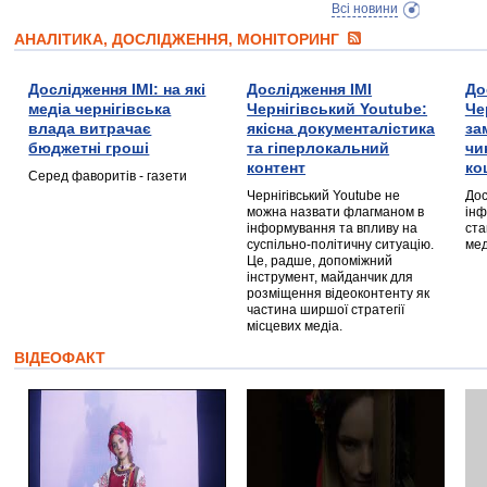
Всі новини
АНАЛІТИКА, ДОСЛІДЖЕННЯ, МОНІТОРИНГ
Дослідження ІМІ: на які
Дослідження ІМІ
До
медіа чернігівська
Чернігівський Youtube:
Че
влада витрачає
якісна документалістика
за
бюджетні гроші
та гіперлокальний
чи
контент
ко
Серед фаворитів - газети
Чернігівський Youtube не
Дос
можна назвати флагманом в
інф
інформування та впливу на
ста
суспільно-політичну ситуацію.
мед
Це, радше, допоміжний
інструмент, майданчик для
розміщення відеоконтенту як
частина ширшої стратегії
місцевих медіа.
ВІДЕОФАКТ