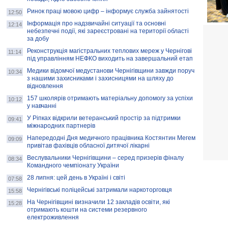
Ринок праці мовою цифр – інформує служба зайнятості
12:50
Інформація про надзвичайні ситуації та основні
12:14
небезпечні події, які зареєстровані на території області
за добу
Реконструкція магістральних теплових мереж у Чернігові
11:14
під управлінням НЕФКО виходить на завершальний етап
Медики відомчої медустанови Чернігівщини завжди поруч
10:34
з нашими захисниками і захисницями на шляху до
відновлення
157 школярів отримають матеріальну допомогу за успіхи
10:12
у навчанні
У Ріпках відкрили ветеранський простір за підтримки
09:41
міжнародних партнерів
Напередодні Дня медичного працівника Костянтин Мегем
09:09
привітав фахівців обласної дитячої лікарні
Веслувальники Чернігівщини – серед призерів фіналу
08:34
Командного чемпіонату України
28 липня: цей день в Україні і світі
07:58
Чернігівські поліцейські затримали наркоторговця
15:58
На Чернігівщині визначили 12 закладів освіти, які
15:28
отримають кошти на системи резервного
електроживлення