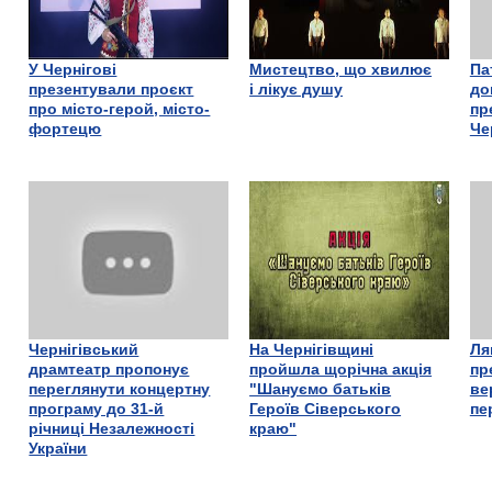
У Чернігові
Мистецтво, що хвилює
Па
презентували проєкт
і лікує душу
до
про місто-герой, місто-
пр
фортецю
Че
Чернігівський
На Чернігівщині
Ля
драмтеатр пропонує
пройшла щорічна акція
пр
переглянути концертну
"Шануємо батьків
ве
програму до 31-й
Героїв Сіверського
пе
річниці Незалежності
краю"
України