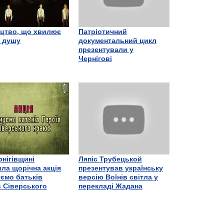
цтво, що хвилює
Патріотичний
є душу
документальний цикл
презентували у
Чернігові
рнігівщині
Ляпіс Трубецькой
ла щорічна акція
презентував українську
ємо батьків
версію Воїнів світла у
в Сіверського
перекладі Жадана