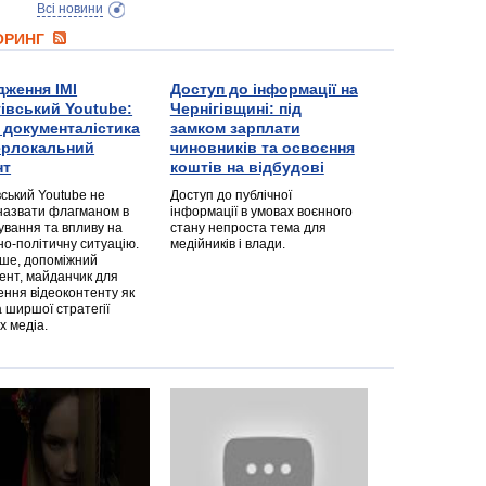
Всі новини
ТОРИНГ
дження ІМІ
Доступ до інформації на
гівський Youtube:
Чернігівщині: під
а документалістика
замком зарплати
перлокальний
чиновників та освоєння
нт
коштів на відбудові
вський Youtube не
Доступ до публічної
назвати флагманом в
інформації в умовах воєнного
ування та впливу на
стану непроста тема для
но-політичну ситуацію.
медійників і влади.
дше, допоміжний
ент, майданчик для
ння відеоконтенту як
 ширшої стратегії
х медіа.