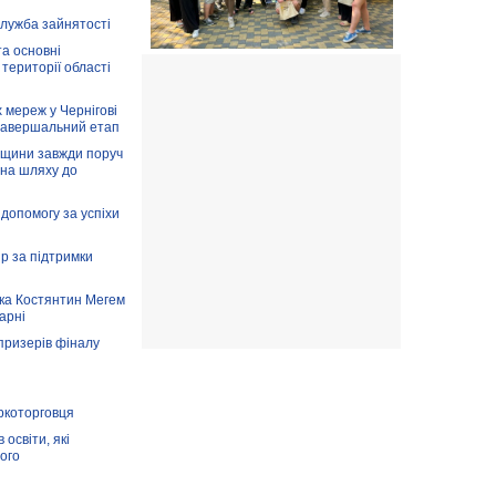
служба зайнятості
та основні
 території області
 мереж у Чернігові
завершальний етап
вщини завжди поруч
 на шляху до
допомогу за успіхи
ір за підтримки
ка Костянтин Мегем
карні
призерів фіналу
аркоторговця
освіти, які
ого