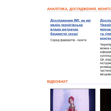
АНАЛІТИКА, ДОСЛІДЖЕННЯ, МОНІ
Дослідження ІМІ: на які
Дослі
медіа чернігівська
Черні
влада витрачає
якісн
бюджетні гроші
та гі
конте
Серед фаворитів - газети
Чернігі
можна 
інформ
суспіль
Це, ра
інструм
розміще
частина
місцеви
ВІДЕОФАКТ