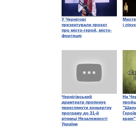
У Чернігові
Мисте
презентували проєкт
і ліку
про місто-герой, місто-
фортецю
Чернігівський
На Че
драмтеатр пропонує
пройш
переглянути концертну
"Шану
програму до 31-й
Герої
річниці Незалежності
краю"
України