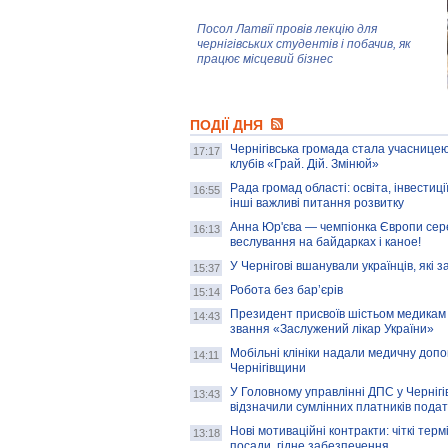
Посол Латвії провів лекцію для
чернігівських студентів і побачив, як
працює місцевий бізнес
Митці та жителі Чернігова створили
ПОДІЇ ДНЯ
колекцію про війну, емоції та тварин
Чернігівська громада стала учасницею
17:17
клубів «Грай. Дій. Змінюй»
Рада громад області: освіта, інвестиц
AB InBev Efes Україна підтримала
16:55
інші важливі питання розвитку
навчальний проєкт "Молодіжна бізнес-
школа", спрямований на розвиток
Анна Юр'єва — чемпіонка Європи сер
16:13
підприємництва у Чернігівській області
веслування на байдарках і каное!
У Чернігові вшанували українців, які з
15:37
Золота тварина: видання Forbes
написало про чернігівця Патрона: хто і
Робота без бар’єрів
15:14
скільки на ньому заробляє? І куди
витрачають?
Президент присвоїв шістьом медикам
14:43
звання «Заслужений лікар України»
Мобільні клініки надали медичну доп
14:11
Чернігівщини
У Головному управлінні ДПС у Чернігів
13:43
відзначили сумлінних платників подат
Нові мотиваційні контракти: чіткі терм
13:18
посади, гідне забезпечення