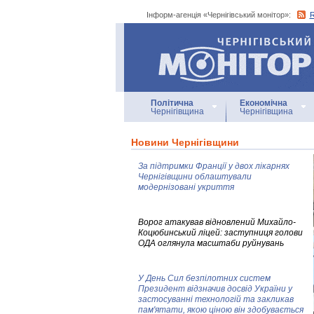
Інформ-агенція «Чернігівський монітор»:
Інформ-агенція
«Чернігівський монітор»
Політична
Економічна
Чернігівщина
Чернігівщина
Новини Чернігівщини
За підтримки Франції у двох лікарнях
Чернігівщини облаштували
модернізовані укриття
Ворог атакував відновлений Михайло-
Коцюбинський ліцей: заступниця голови
ОДА оглянула масштаби руйнувань
У День Сил безпілотних систем
Президент відзначив досвід України у
застосуванні технологій та закликав
пам'ятати, якою ціною він здобувається