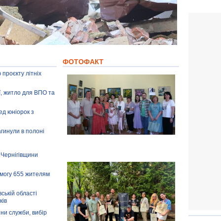
ФОТОФАКТ
 проєкту літніх
ії, житло для ВПО та
ед юніорок з
агинули в полоні
 Чернігівщини
омогу 655 жителям
ській області
ків
іни служби, вибір