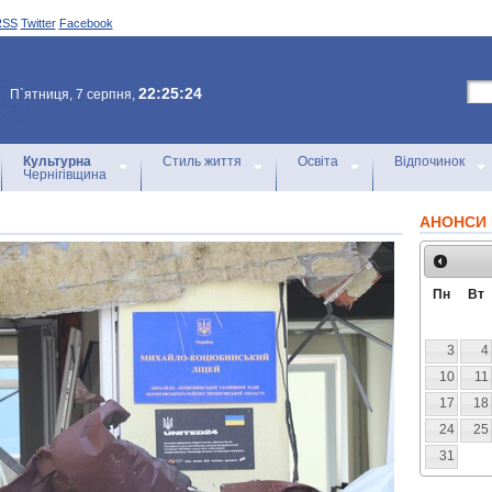
RSS
Twitter
Facebook
22:25:24
П`ятниця, 7 серпня,
Культурна
Стиль життя
Освіта
Відпочинок
Чернігівщина
АНОНСИ 
Пн
Вт
3
4
10
11
17
18
24
25
31