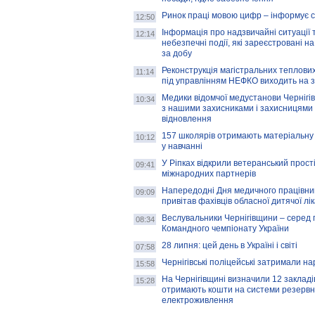
Ринок праці мовою цифр – інформує 
12:50
Інформація про надзвичайні ситуації 
12:14
небезпечні події, які зареєстровані на
за добу
Реконструкція магістральних теплових
11:14
під управлінням НЕФКО виходить на 
Медики відомчої медустанови Чернігі
10:34
з нашими захисниками і захисницями
відновлення
157 школярів отримають матеріальну 
10:12
у навчанні
У Ріпках відкрили ветеранський прост
09:41
міжнародних партнерів
Напередодні Дня медичного працівни
09:09
привітав фахівців обласної дитячої лі
Веслувальники Чернігівщини – серед 
08:34
Командного чемпіонату України
28 липня: цей день в Україні і світі
07:58
Чернігівські поліцейські затримали н
15:58
На Чернігівщині визначили 12 закладів 
15:28
отримають кошти на системи резервн
електроживлення