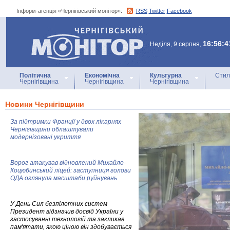
Інформ-агенція «Чернігівський монітор»:
RSS
Twitter
Facebook
Інформ-агенція
«Чернігівський монітор»
16:56:4
Неділя, 9 серпня,
Політична
Економічна
Культурна
Стил
Чернігівщина
Чернігівщина
Чернігівщина
Новини Чернігівщини
За підтримки Франції у двох лікарнях
Чернігівщини облаштували
модернізовані укриття
Ворог атакував відновлений Михайло-
Коцюбинський ліцей: заступниця голови
ОДА оглянула масштаби руйнувань
У День Сил безпілотних систем
Президент відзначив досвід України у
застосуванні технологій та закликав
пам'ятати, якою ціною він здобувається