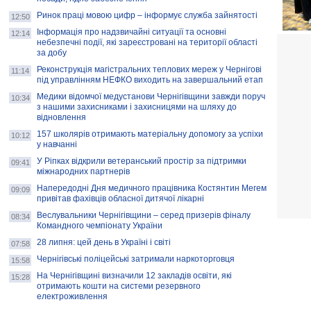
Ринок праці мовою цифр – інформує служба зайнятості
12:50
Інформація про надзвичайні ситуації та основні
12:14
небезпечні події, які зареєстровані на території області
за добу
Реконструкція магістральних теплових мереж у Чернігові
11:14
під управлінням НЕФКО виходить на завершальний етап
Медики відомчої медустанови Чернігівщини завжди поруч
10:34
з нашими захисниками і захисницями на шляху до
відновлення
157 школярів отримають матеріальну допомогу за успіхи
10:12
у навчанні
У Ріпках відкрили ветеранський простір за підтримки
09:41
міжнародних партнерів
Напередодні Дня медичного працівника Костянтин Мегем
09:09
привітав фахівців обласної дитячої лікарні
Веслувальники Чернігівщини – серед призерів фіналу
08:34
Командного чемпіонату України
28 липня: цей день в Україні і світі
07:58
Чернігівські поліцейські затримали наркоторговця
15:58
На Чернігівщині визначили 12 закладів освіти, які
15:28
отримають кошти на системи резервного
електроживлення