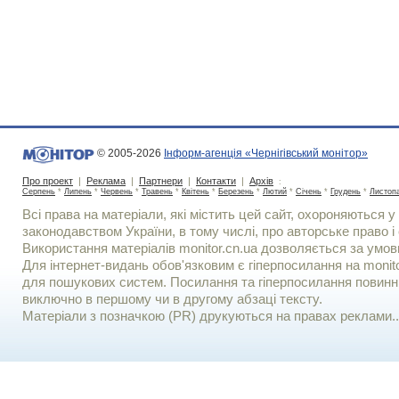
© 2005-2026
Інформ-агенція «Чернігівський монітор»
Про проект
|
Реклама
|
Партнери
|
Контакти
|
Архів
:
Серпень
*
Липень
*
Червень
*
Травень
*
Квітень
*
Березень
*
Лютий
*
Січень
*
Грудень
*
Листоп
Всі права на матеріали, які містить цей сайт, охороняються у 
законодавством України, в тому числі, про авторське право і 
Використання матерiалiв monitor.cn.ua дозволяється за умов
Для iнтернет-видань обов'язковим є гiперпосилання на monito
для пошукових систем. Посилання та гіперпосилання повинні
виключно в першому чи в другому абзаці тексту.
Матеріали з позначкою (PR) друкуються на правах реклами..