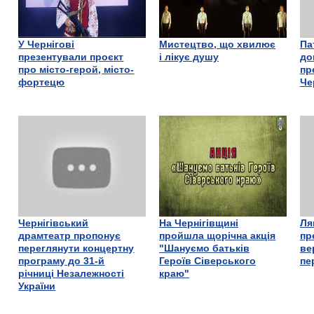
У Чернігові
Мистецтво, що хвилює
Па
презентували проєкт
і лікує душу
до
про місто-герой, місто-
пр
фортецю
Че
Чернігівський
На Чернігівщині
Ля
драмтеатр пропонує
пройшла щорічна акція
пр
переглянути концертну
"Шануємо батьків
ве
програму до 31-й
Героїв Сіверського
пе
річниці Незалежності
краю"
України