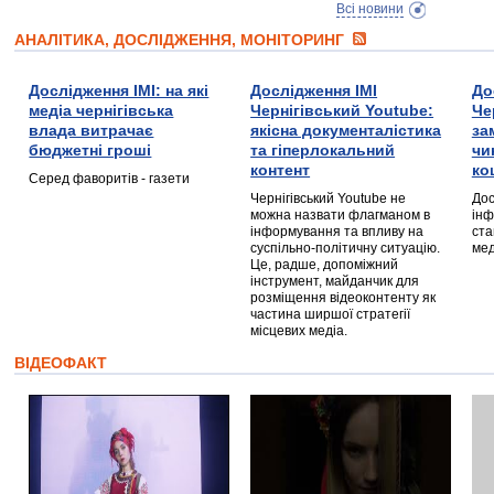
Всі новини
АНАЛІТИКА, ДОСЛІДЖЕННЯ, МОНІТОРИНГ
Дослідження ІМІ: на які
Дослідження ІМІ
До
медіа чернігівська
Чернігівський Youtube:
Че
влада витрачає
якісна документалістика
за
бюджетні гроші
та гіперлокальний
чи
контент
ко
Серед фаворитів - газети
Чернігівський Youtube не
Дос
можна назвати флагманом в
інф
інформування та впливу на
ста
суспільно-політичну ситуацію.
мед
Це, радше, допоміжний
інструмент, майданчик для
розміщення відеоконтенту як
частина ширшої стратегії
місцевих медіа.
ВІДЕОФАКТ