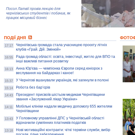
Посол Латвії провів лекцію для
чернігівських студентів і побачив, як
працює місцевий бізнес
Митці та жителі Чернігова створили
ПОДІЇ ДНЯ
колекцію про війну, емоції та тварин
ФОТО
Чернігівська громада стала учасницею проєкту літніх
17:17
клубів «Грай. Дій. Змінюй»
Рада громад області: освіта, інвестиції, житло для ВПО та
AB InBev Efes Україна підтримала
16:55
інші важливі питання розвитку
навчальний проєкт "Молодіжна бізнес-
школа", спрямований на розвиток
Анна Юр'єва — чемпіонка Європи серед юніорок з
16:13
підприємництва у Чернігівській області
веслування на байдарках і каное!
У Чернігові вшанували українців, які загинули в полоні
15:37
Золота тварина: видання Forbes
написало про чернігівця Патрона: хто і
Робота без бар’єрів
15:14
скільки на ньому заробляє? І куди
витрачають?
Президент присвоїв шістьом медикам Чернігівщини
14:43
звання «Заслужений лікар України»
Мобільні клініки надали медичну допомогу 655 жителям
14:11
Чернігівщини
У Головному управлінні ДПС у Чернігівській області
13:43
відзначили сумлінних платників податків
Нові мотиваційні контракти: чіткі терміни служби, вибір
13:18
посади, гідне забезпечення