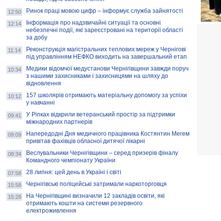
Ринок праці мовою цифр – інформує служба зайнятості
12:50
Інформація про надзвичайні ситуації та основні
12:14
небезпечні події, які зареєстровані на території області
за добу
Реконструкція магістральних теплових мереж у Чернігові
11:14
під управлінням НЕФКО виходить на завершальний етап
Медики відомчої медустанови Чернігівщини завжди поруч
10:34
з нашими захисниками і захисницями на шляху до
відновлення
157 школярів отримають матеріальну допомогу за успіхи
10:12
у навчанні
У Ріпках відкрили ветеранський простір за підтримки
09:41
міжнародних партнерів
Напередодні Дня медичного працівника Костянтин Мегем
09:09
привітав фахівців обласної дитячої лікарні
Веслувальники Чернігівщини – серед призерів фіналу
08:34
Командного чемпіонату України
28 липня: цей день в Україні і світі
07:58
Чернігівські поліцейські затримали наркоторговця
15:58
На Чернігівщині визначили 12 закладів освіти, які
15:28
отримають кошти на системи резервного
електроживлення