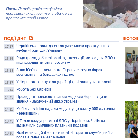
Посол Латвії провів лекцію для
чернігівських студентів і побачив, як
працює місцевий бізнес
Митці та жителі Чернігова створили
ПОДІЇ ДНЯ
колекцію про війну, емоції та тварин
ФОТО
Чернігівська громада стала учасницею проєкту літніх
17:17
клубів «Грай. Дій. Змінюй»
Рада громад області: освіта, інвестиції, житло для ВПО та
AB InBev Efes Україна підтримала
16:55
інші важливі питання розвитку
навчальний проєкт "Молодіжна бізнес-
школа", спрямований на розвиток
Анна Юр'єва — чемпіонка Європи серед юніорок з
16:13
підприємництва у Чернігівській області
веслування на байдарках і каное!
У Чернігові вшанували українців, які загинули в полоні
15:37
Золота тварина: видання Forbes
написало про чернігівця Патрона: хто і
Робота без бар’єрів
15:14
скільки на ньому заробляє? І куди
витрачають?
Президент присвоїв шістьом медикам Чернігівщини
14:43
звання «Заслужений лікар України»
Мобільні клініки надали медичну допомогу 655 жителям
14:11
Чернігівщини
У Головному управлінні ДПС у Чернігівській області
13:43
відзначили сумлінних платників податків
Нові мотиваційні контракти: чіткі терміни служби, вибір
13:18
посади, гідне забезпечення