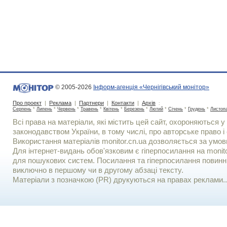
© 2005-2026
Інформ-агенція «Чернігівський монітор»
Про проект
|
Реклама
|
Партнери
|
Контакти
|
Архів
:
Серпень
*
Липень
*
Червень
*
Травень
*
Квітень
*
Березень
*
Лютий
*
Січень
*
Грудень
*
Листоп
Всі права на матеріали, які містить цей сайт, охороняються у 
законодавством України, в тому числі, про авторське право і 
Використання матерiалiв monitor.cn.ua дозволяється за умов
Для iнтернет-видань обов'язковим є гiперпосилання на monito
для пошукових систем. Посилання та гіперпосилання повинні
виключно в першому чи в другому абзаці тексту.
Матеріали з позначкою (PR) друкуються на правах реклами..