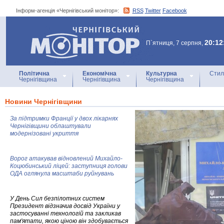
Інформ-агенція «Чернігівський монітор»:
RSS
Twitter
Facebook
Інформ-агенція
«Чернігівський монітор»
20:12
П`ятниця, 7 серпня,
Політична
Економічна
Культурна
Стил
Чернігівщина
Чернігівщина
Чернігівщина
Новини Чернігівщини
За підтримки Франції у двох лікарнях
Чернігівщини облаштували
модернізовані укриття
Ворог атакував відновлений Михайло-
Коцюбинський ліцей: заступниця голови
ОДА оглянула масштаби руйнувань
У День Сил безпілотних систем
Президент відзначив досвід України у
застосуванні технологій та закликав
пам'ятати, якою ціною він здобувається