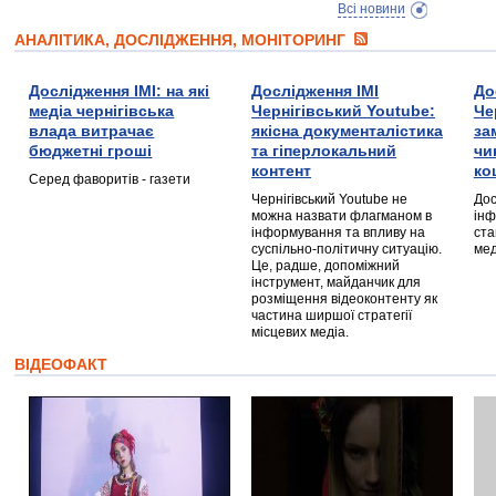
Всі новини
АНАЛІТИКА, ДОСЛІДЖЕННЯ, МОНІТОРИНГ
Дослідження ІМІ: на які
Дослідження ІМІ
До
медіа чернігівська
Чернігівський Youtube:
Че
влада витрачає
якісна документалістика
за
бюджетні гроші
та гіперлокальний
чи
контент
ко
Серед фаворитів - газети
Чернігівський Youtube не
Дос
можна назвати флагманом в
інф
інформування та впливу на
ста
суспільно-політичну ситуацію.
мед
Це, радше, допоміжний
інструмент, майданчик для
розміщення відеоконтенту як
частина ширшої стратегії
місцевих медіа.
ВІДЕОФАКТ