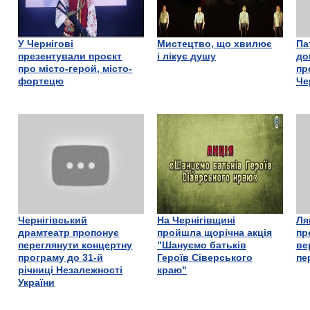
У Чернігові
Мистецтво, що хвилює
Па
презентували проєкт
і лікує душу
до
про місто-герой, місто-
пр
фортецю
Че
Чернігівський
На Чернігівщині
Ля
драмтеатр пропонує
пройшла щорічна акція
пр
переглянути концертну
"Шануємо батьків
ве
програму до 31-й
Героїв Сіверського
пе
річниці Незалежності
краю"
України