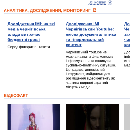
Всі новини
АНАЛІТИКА, ДОСЛІДЖЕННЯ, МОНІТОРИНГ
Дослідження ІМІ: на які
Дослідження ІМІ
До
медіа чернігівська
Чернігівський Youtube:
Че
влада витрачає
якісна документалістика
за
бюджетні гроші
та гіперлокальний
чи
контент
ко
Серед фаворитів - газети
Чернігівський Youtube не
Дос
можна назвати флагманом в
інф
інформування та впливу на
ста
суспільно-політичну ситуацію.
мед
Це, радше, допоміжний
інструмент, майданчик для
розміщення відеоконтенту як
частина ширшої стратегії
місцевих медіа.
ВІДЕОФАКТ