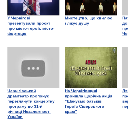
У Чернігові
Мистецтво, що хвилює
Па
презентували проєкт
і лікує душу
до
про місто-герой, місто-
пр
фортецю
Че
Чернігівський
На Чернігівщині
Ля
драмтеатр пропонує
пройшла щорічна акція
пр
переглянути концертну
"Шануємо батьків
ве
програму до 31-й
Героїв Сіверського
пе
річниці Незалежності
краю"
України