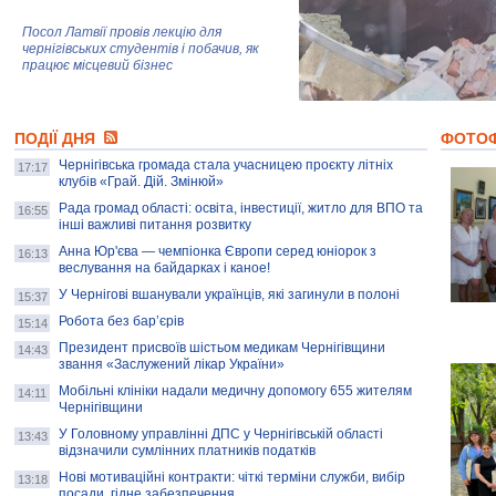
Посол Латвії провів лекцію для
чернігівських студентів і побачив, як
працює місцевий бізнес
Митці та жителі Чернігова створили
ПОДІЇ ДНЯ
колекцію про війну, емоції та тварин
ФОТО
Чернігівська громада стала учасницею проєкту літніх
17:17
клубів «Грай. Дій. Змінюй»
Рада громад області: освіта, інвестиції, житло для ВПО та
AB InBev Efes Україна підтримала
16:55
інші важливі питання розвитку
навчальний проєкт "Молодіжна бізнес-
школа", спрямований на розвиток
Анна Юр'єва — чемпіонка Європи серед юніорок з
16:13
підприємництва у Чернігівській області
веслування на байдарках і каное!
У Чернігові вшанували українців, які загинули в полоні
15:37
Золота тварина: видання Forbes
написало про чернігівця Патрона: хто і
Робота без бар’єрів
15:14
скільки на ньому заробляє? І куди
витрачають?
Президент присвоїв шістьом медикам Чернігівщини
14:43
звання «Заслужений лікар України»
Мобільні клініки надали медичну допомогу 655 жителям
14:11
Чернігівщини
У Головному управлінні ДПС у Чернігівській області
13:43
відзначили сумлінних платників податків
Нові мотиваційні контракти: чіткі терміни служби, вибір
13:18
посади, гідне забезпечення