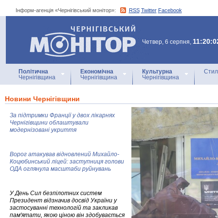
Інформ-агенція «Чернігівський монітор»:
RSS
Twitter
Facebook
Інформ-агенція
«Чернігівський монітор»
11:20:0
Четвер, 6 серпня,
Політична
Економічна
Культурна
Стил
Чернігівщина
Чернігівщина
Чернігівщина
Новини Чернігівщини
За підтримки Франції у двох лікарнях
Чернігівщини облаштували
модернізовані укриття
Ворог атакував відновлений Михайло-
Коцюбинський ліцей: заступниця голови
ОДА оглянула масштаби руйнувань
У День Сил безпілотних систем
Президент відзначив досвід України у
застосуванні технологій та закликав
пам'ятати, якою ціною він здобувається