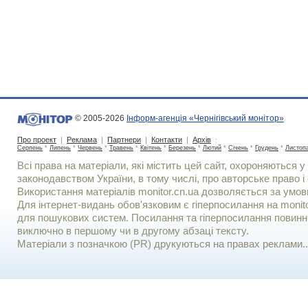
© 2005-2026
Інформ-агенція «Чернігівський монітор»
Про проект
|
Реклама
|
Партнери
|
Контакти
|
Архів
:
Серпень
*
Липень
*
Червень
*
Травень
*
Квітень
*
Березень
*
Лютий
*
Січень
*
Грудень
*
Листоп
Всі права на матеріали, які містить цей сайт, охороняються у 
законодавством України, в тому числі, про авторське право і 
Використання матерiалiв monitor.cn.ua дозволяється за умов
Для iнтернет-видань обов'язковим є гiперпосилання на monito
для пошукових систем. Посилання та гіперпосилання повинні
виключно в першому чи в другому абзаці тексту.
Матеріали з позначкою (PR) друкуються на правах реклами..