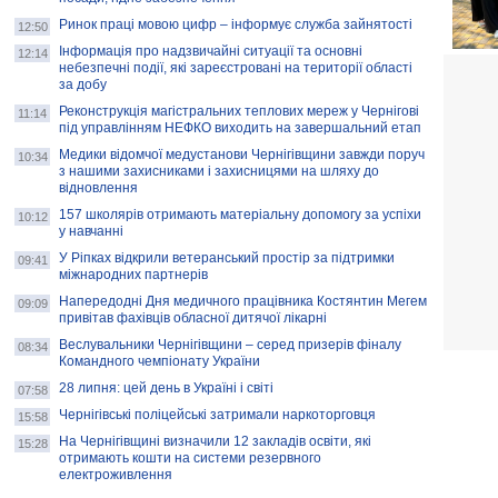
Ринок праці мовою цифр – інформує служба зайнятості
12:50
Інформація про надзвичайні ситуації та основні
12:14
небезпечні події, які зареєстровані на території області
за добу
Реконструкція магістральних теплових мереж у Чернігові
11:14
під управлінням НЕФКО виходить на завершальний етап
Медики відомчої медустанови Чернігівщини завжди поруч
10:34
з нашими захисниками і захисницями на шляху до
відновлення
157 школярів отримають матеріальну допомогу за успіхи
10:12
у навчанні
У Ріпках відкрили ветеранський простір за підтримки
09:41
міжнародних партнерів
Напередодні Дня медичного працівника Костянтин Мегем
09:09
привітав фахівців обласної дитячої лікарні
Веслувальники Чернігівщини – серед призерів фіналу
08:34
Командного чемпіонату України
28 липня: цей день в Україні і світі
07:58
Чернігівські поліцейські затримали наркоторговця
15:58
На Чернігівщині визначили 12 закладів освіти, які
15:28
отримають кошти на системи резервного
електроживлення