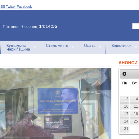
RSS
Twitter
Facebook
14:14:55
П`ятниця, 7 серпня,
Культурна
Стиль життя
Освіта
Відпочинок
Чернігівщина
АНОНСИ 
Пн
Вт
3
4
10
11
17
18
24
25
31