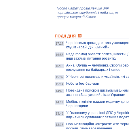
Посол Латвії провів лекцію для
чернігівських студентів і побачив, як
працює місцевий бізнес
Митці та жителі Чернігова створили
ПОДІЇ ДНЯ
колекцію про війну, емоції та тварин
Чернігівська громада стала учасницею
17:17
клубів «Грай. Дій. Змінюй»
Рада громад області: освіта, інвестиц
AB InBev Efes Україна підтримала
16:55
інші важливі питання розвитку
навчальний проєкт "Молодіжна бізнес-
школа", спрямований на розвиток
Анна Юр'єва — чемпіонка Європи сер
16:13
підприємництва у Чернігівській області
веслування на байдарках і каное!
У Чернігові вшанували українців, які з
15:37
Золота тварина: видання Forbes
написало про чернігівця Патрона: хто і
Робота без бар’єрів
15:14
скільки на ньому заробляє? І куди
витрачають?
Президент присвоїв шістьом медикам
14:43
звання «Заслужений лікар України»
Мобільні клініки надали медичну доп
14:11
Чернігівщини
У Головному управлінні ДПС у Чернігів
13:43
відзначили сумлінних платників подат
Нові мотиваційні контракти: чіткі терм
13:18
посади, гідне забезпечення