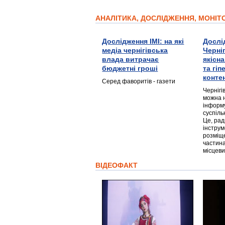
АНАЛІТИКА, ДОСЛІДЖЕННЯ, МОНІ
Дослідження ІМІ: на які
Дослі
медіа чернігівська
Черні
влада витрачає
якісн
бюджетні гроші
та гі
конте
Серед фаворитів - газети
Чернігі
можна 
інформ
суспіль
Це, ра
інструм
розміще
частина
місцеви
ВІДЕОФАКТ