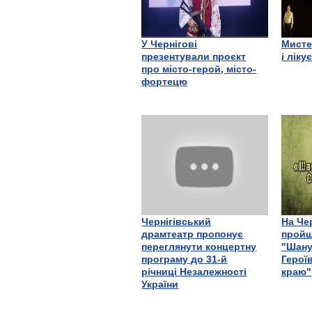
У Чернігові
Мисте
презентували проєкт
і ліку
про місто-герой, місто-
фортецю
Чернігівський
На Че
драмтеатр пропонує
пройш
переглянути концертну
"Шану
програму до 31-й
Герої
річниці Незалежності
краю"
України