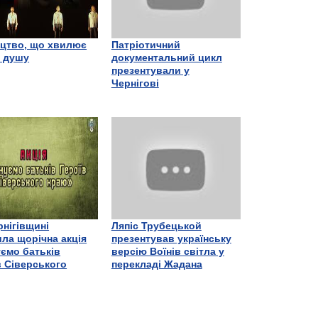
цтво, що хвилює
Патріотичний
є душу
документальний цикл
презентували у
Чернігові
рнігівщині
Ляпіс Трубецькой
ла щорічна акція
презентував українську
ємо батьків
версію Воїнів світла у
в Сіверського
перекладі Жадана