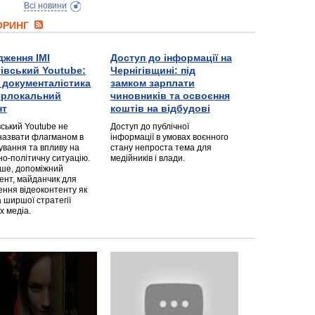
Всі новини
ТОРИНГ
дження ІМІ
Доступ до інформації на
гівський Youtube:
Чернігівщині: під
а документалістика
замком зарплати
перлокальний
чиновників та освоєння
нт
коштів на відбудові
вський Youtube не
Доступ до публічної
назвати флагманом в
інформації в умовах воєнного
ування та впливу на
стану непроста тема для
но-політичну ситуацію.
медійників і влади.
дше, допоміжний
ент, майданчик для
ння відеоконтенту як
 ширшої стратегії
х медіа.