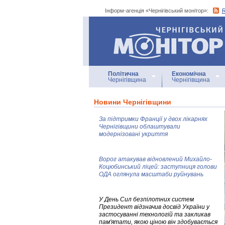
Інформ-агенція «Чернігівський монітор»:
Інформ-агенція
«Чернігівський монітор»
Політична
Економічна
Чернігівщина
Чернігівщина
Новини Чернігівщини
За підтримки Франції у двох лікарнях
Чернігівщини облаштували
модернізовані укриття
Ворог атакував відновлений Михайло-
Коцюбинський ліцей: заступниця голови
ОДА оглянула масштаби руйнувань
У День Сил безпілотних систем
Президент відзначив досвід України у
застосуванні технологій та закликав
пам'ятати, якою ціною він здобувається