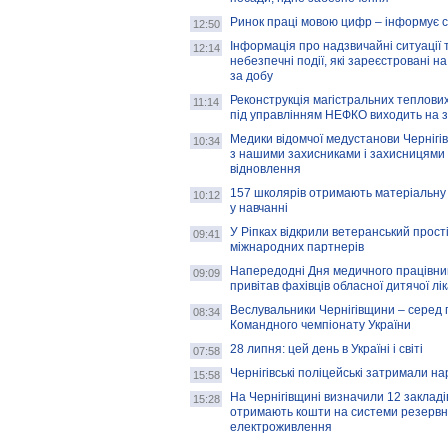
Ринок праці мовою цифр – інформує 
12:50
Інформація про надзвичайні ситуації 
12:14
небезпечні події, які зареєстровані на
за добу
Реконструкція магістральних теплових
11:14
під управлінням НЕФКО виходить на 
Медики відомчої медустанови Чернігі
10:34
з нашими захисниками і захисницями
відновлення
157 школярів отримають матеріальну 
10:12
у навчанні
У Ріпках відкрили ветеранський прост
09:41
міжнародних партнерів
Напередодні Дня медичного працівни
09:09
привітав фахівців обласної дитячої лі
Веслувальники Чернігівщини – серед 
08:34
Командного чемпіонату України
28 липня: цей день в Україні і світі
07:58
Чернігівські поліцейські затримали н
15:58
На Чернігівщині визначили 12 закладів 
15:28
отримають кошти на системи резервн
електроживлення