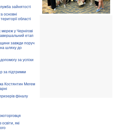
служба зайнятості
та основні
 території області
 мереж у Чернігові
завершальний етап
вщини завжди поруч
 на шляху до
допомогу за успіхи
ір за підтримки
ка Костянтин Мегем
карні
призерів фіналу
аркоторговця
освіти, які
ого