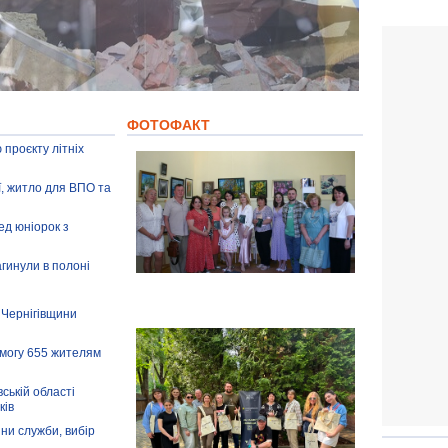
ФОТОФАКТ
 проєкту літніх
ії, житло для ВПО та
ед юніорок з
агинули в полоні
 Чернігівщини
омогу 655 жителям
ській області
ків
іни служби, вибір