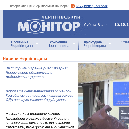
Інформ-агенція «Чернігівський монітор»:
RSS
Twitter
Facebook
Інформ-агенція
«Чернігівський монітор»
15:10:1
Субота, 8 серпня,
Політична
Економічна
Культурна
Стил
Чернігівщина
Чернігівщина
Чернігівщина
Новини Чернігівщини
За підтримки Франції у двох лікарнях
Чернігівщини облаштували
модернізовані укриття
Ворог атакував відновлений Михайло-
Коцюбинський ліцей: заступниця голови
ОДА оглянула масштаби руйнувань
У День Сил безпілотних систем
Президент відзначив досвід України у
застосуванні технологій та закликав
пам'ятати, якою ціною він здобувається