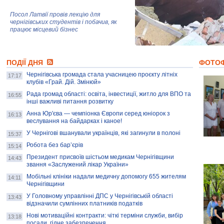
Посол Латвії провів лекцію для
чернігівських студентів і побачив, як
працює місцевий бізнес
Митці та жителі Чернігова створили
ПОДІЇ ДНЯ
колекцію про війну, емоції та тварин
ФОТО
Чернігівська громада стала учасницею проєкту літніх
17:17
клубів «Грай. Дій. Змінюй»
Рада громад області: освіта, інвестиції, житло для ВПО та
AB InBev Efes Україна підтримала
16:55
інші важливі питання розвитку
навчальний проєкт "Молодіжна бізнес-
школа", спрямований на розвиток
Анна Юр'єва — чемпіонка Європи серед юніорок з
16:13
підприємництва у Чернігівській області
веслування на байдарках і каное!
У Чернігові вшанували українців, які загинули в полоні
15:37
Золота тварина: видання Forbes
написало про чернігівця Патрона: хто і
Робота без бар’єрів
15:14
скільки на ньому заробляє? І куди
витрачають?
Президент присвоїв шістьом медикам Чернігівщини
14:43
звання «Заслужений лікар України»
Мобільні клініки надали медичну допомогу 655 жителям
14:11
Чернігівщини
У Головному управлінні ДПС у Чернігівській області
13:43
відзначили сумлінних платників податків
Нові мотиваційні контракти: чіткі терміни служби, вибір
13:18
посади, гідне забезпечення