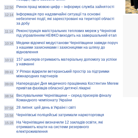
Ринок праці мовою цифр – інформує служба зайнятості
12:50
Інформація про надзвичайні ситуації та основні
12:14
небезпечні події, які зареєстровані на території області
за добу
Реконструкція магістральних теплових мереж у Чернігові
11:14
під управлінням НЕФКО виходить на завершальний етап
Медики відомчої медустанови Чернігівщини завжди поруч
10:34
з нашими захисниками і захисницями на шляху до
відновлення
157 школярів отримають матеріальну допомогу за успіхи
10:12
у навчанні
У Ріпках відкрили ветеранський простір за підтримки
09:41
міжнародних партнерів
Напередодні Дня медичного працівника Костянтин Мегем
09:09
привітав фахівців обласної дитячої лікарні
Веслувальники Чернігівщини – серед призерів фіналу
08:34
Командного чемпіонату України
28 липня: цей день в Україні і світі
07:58
Чернігівські поліцейські затримали наркоторговця
15:58
На Чернігівщині визначили 12 закладів освіти, які
15:28
отримають кошти на системи резервного
електроживлення