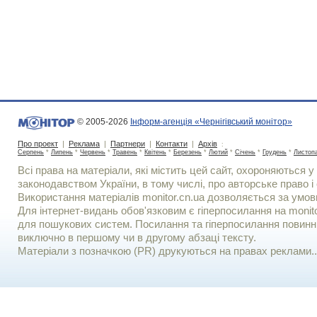
© 2005-2026
Інформ-агенція «Чернігівський монітор»
Про проект
|
Реклама
|
Партнери
|
Контакти
|
Архів
:
Серпень
*
Липень
*
Червень
*
Травень
*
Квітень
*
Березень
*
Лютий
*
Січень
*
Грудень
*
Листоп
Всі права на матеріали, які містить цей сайт, охороняються у 
законодавством України, в тому числі, про авторське право і 
Використання матерiалiв monitor.cn.ua дозволяється за умов
Для iнтернет-видань обов'язковим є гiперпосилання на monito
для пошукових систем. Посилання та гіперпосилання повинні
виключно в першому чи в другому абзаці тексту.
Матеріали з позначкою (PR) друкуються на правах реклами..