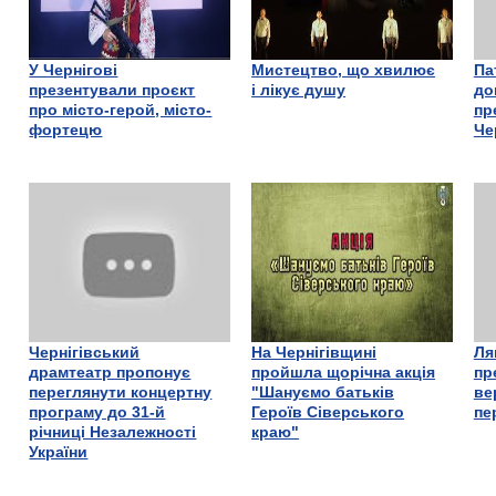
У Чернігові
Мистецтво, що хвилює
Па
презентували проєкт
і лікує душу
до
про місто-герой, місто-
пр
фортецю
Че
Чернігівський
На Чернігівщині
Ля
драмтеатр пропонує
пройшла щорічна акція
пр
переглянути концертну
"Шануємо батьків
ве
програму до 31-й
Героїв Сіверського
пе
річниці Незалежності
краю"
України