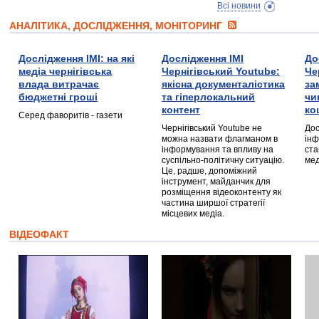
Всі новини
АНАЛІТИКА, ДОСЛІДЖЕННЯ, МОНІТОРИНГ
Дослідження ІМІ: на які
Дослідження ІМІ
До
медіа чернігівська
Чернігівський Youtube:
Че
влада витрачає
якісна документалістика
за
бюджетні гроші
та гіперлокальний
чи
контент
ко
Серед фаворитів - газети
Чернігівський Youtube не
Дос
можна назвати флагманом в
інф
інформування та впливу на
ста
суспільно-політичну ситуацію.
мед
Це, радше, допоміжний
інструмент, майданчик для
розміщення відеоконтенту як
частина ширшої стратегії
місцевих медіа.
ВІДЕОФАКТ