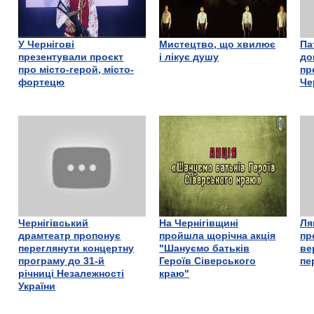
У Чернігові
Мистецтво, що хвилює
Па
презентували проєкт
і лікує душу
до
про місто-герой, місто-
пр
фортецю
Че
Чернігівський
На Чернігівщині
Ля
драмтеатр пропонує
пройшла щорічна акція
пр
переглянути концертну
"Шануємо батьків
ве
програму до 31-й
Героїв Сіверського
пе
річниці Незалежності
краю"
України