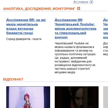
Всі новини
АНАЛІТИКА, ДОСЛІДЖЕННЯ, МОНІТОРИНГ
Дослідження ІМІ: на які
Дослідження ІМІ
До
медіа чернігівська
Чернігівський Youtube:
Че
влада витрачає
якісна документалістика
за
бюджетні гроші
та гіперлокальний
чи
контент
ко
Серед фаворитів - газети
Чернігівський Youtube не
Дос
можна назвати флагманом в
інф
інформування та впливу на
ста
суспільно-політичну ситуацію.
мед
Це, радше, допоміжний
інструмент, майданчик для
розміщення відеоконтенту як
частина ширшої стратегії
місцевих медіа.
ВІДЕОФАКТ