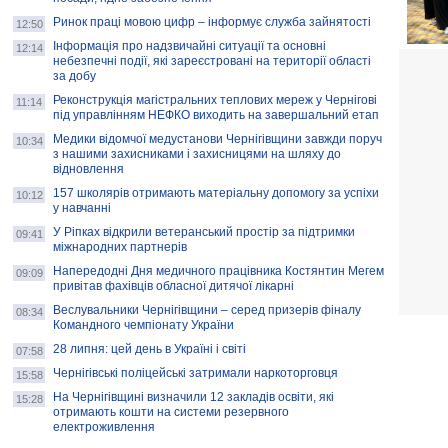
Ринок праці мовою цифр – інформує служба зайнятості
12:50
Інформація про надзвичайні ситуації та основні
12:14
небезпечні події, які зареєстровані на території області
за добу
Реконструкція магістральних теплових мереж у Чернігові
11:14
під управлінням НЕФКО виходить на завершальний етап
Медики відомчої медустанови Чернігівщини завжди поруч
10:34
з нашими захисниками і захисницями на шляху до
відновлення
157 школярів отримають матеріальну допомогу за успіхи
10:12
у навчанні
У Ріпках відкрили ветеранський простір за підтримки
09:41
міжнародних партнерів
Напередодні Дня медичного працівника Костянтин Мегем
09:09
привітав фахівців обласної дитячої лікарні
Веслувальники Чернігівщини – серед призерів фіналу
08:34
Командного чемпіонату України
28 липня: цей день в Україні і світі
07:58
Чернігівські поліцейські затримали наркоторговця
15:58
На Чернігівщині визначили 12 закладів освіти, які
15:28
отримають кошти на системи резервного
електроживлення