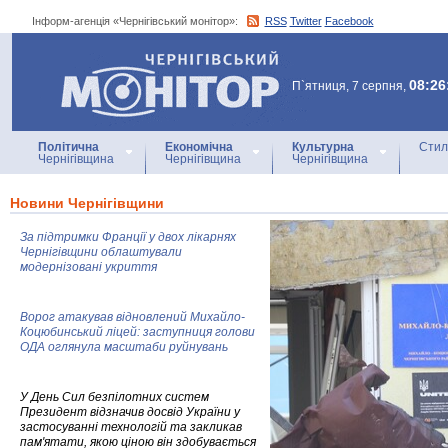
Інформ-агенція «Чернігівський монітор»:
RSS
Twitter
Facebook
Інформ-агенція
«Чернігівський монітор»
08:26
П`ятниця, 7 серпня,
Політична
Економічна
Культурна
Стил
Чернігівщина
Чернігівщина
Чернігівщина
Новини Чернігівщини
За підтримки Франції у двох лікарнях
Чернігівщини облаштували
модернізовані укриття
Ворог атакував відновлений Михайло-
Коцюбинський ліцей: заступниця голови
ОДА оглянула масштаби руйнувань
У День Сил безпілотних систем
Президент відзначив досвід України у
застосуванні технологій та закликав
пам'ятати, якою ціною він здобувається