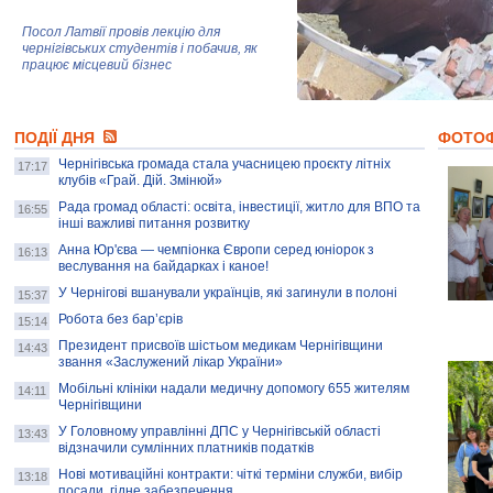
Посол Латвії провів лекцію для
чернігівських студентів і побачив, як
працює місцевий бізнес
Митці та жителі Чернігова створили
ПОДІЇ ДНЯ
колекцію про війну, емоції та тварин
ФОТО
Чернігівська громада стала учасницею проєкту літніх
17:17
клубів «Грай. Дій. Змінюй»
Рада громад області: освіта, інвестиції, житло для ВПО та
AB InBev Efes Україна підтримала
16:55
інші важливі питання розвитку
навчальний проєкт "Молодіжна бізнес-
школа", спрямований на розвиток
Анна Юр'єва — чемпіонка Європи серед юніорок з
16:13
підприємництва у Чернігівській області
веслування на байдарках і каное!
У Чернігові вшанували українців, які загинули в полоні
15:37
Золота тварина: видання Forbes
написало про чернігівця Патрона: хто і
Робота без бар’єрів
15:14
скільки на ньому заробляє? І куди
витрачають?
Президент присвоїв шістьом медикам Чернігівщини
14:43
звання «Заслужений лікар України»
Мобільні клініки надали медичну допомогу 655 жителям
14:11
Чернігівщини
У Головному управлінні ДПС у Чернігівській області
13:43
відзначили сумлінних платників податків
Нові мотиваційні контракти: чіткі терміни служби, вибір
13:18
посади, гідне забезпечення