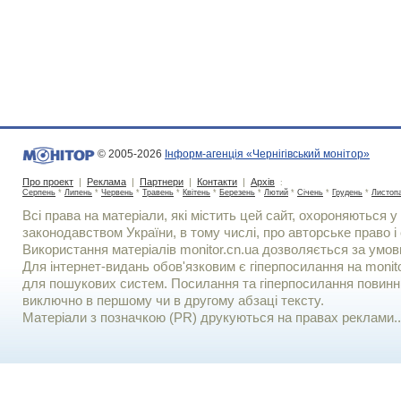
© 2005-2026
Інформ-агенція «Чернігівський монітор»
Про проект
|
Реклама
|
Партнери
|
Контакти
|
Архів
:
Серпень
*
Липень
*
Червень
*
Травень
*
Квітень
*
Березень
*
Лютий
*
Січень
*
Грудень
*
Листоп
Всі права на матеріали, які містить цей сайт, охороняються у 
законодавством України, в тому числі, про авторське право і 
Використання матерiалiв monitor.cn.ua дозволяється за умов
Для iнтернет-видань обов'язковим є гiперпосилання на monito
для пошукових систем. Посилання та гіперпосилання повинні
виключно в першому чи в другому абзаці тексту.
Матеріали з позначкою (PR) друкуються на правах реклами..