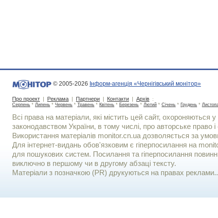
© 2005-2026
Інформ-агенція «Чернігівський монітор»
Про проект
|
Реклама
|
Партнери
|
Контакти
|
Архів
:
Серпень
*
Липень
*
Червень
*
Травень
*
Квітень
*
Березень
*
Лютий
*
Січень
*
Грудень
*
Листоп
Всі права на матеріали, які містить цей сайт, охороняються у 
законодавством України, в тому числі, про авторське право і 
Використання матерiалiв monitor.cn.ua дозволяється за умов
Для iнтернет-видань обов'язковим є гiперпосилання на monito
для пошукових систем. Посилання та гіперпосилання повинні
виключно в першому чи в другому абзаці тексту.
Матеріали з позначкою (PR) друкуються на правах реклами..