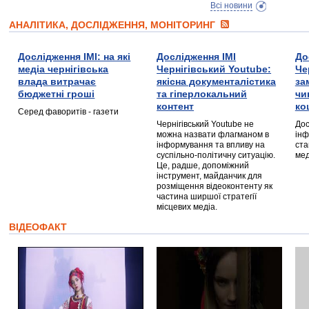
Всі новини
АНАЛІТИКА, ДОСЛІДЖЕННЯ, МОНІТОРИНГ
Дослідження ІМІ: на які
Дослідження ІМІ
До
медіа чернігівська
Чернігівський Youtube:
Че
влада витрачає
якісна документалістика
за
бюджетні гроші
та гіперлокальний
чи
контент
ко
Серед фаворитів - газети
Чернігівський Youtube не
Дос
можна назвати флагманом в
інф
інформування та впливу на
ста
суспільно-політичну ситуацію.
мед
Це, радше, допоміжний
інструмент, майданчик для
розміщення відеоконтенту як
частина ширшої стратегії
місцевих медіа.
ВІДЕОФАКТ