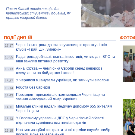
Посол Латвії провів лекцію для
чернігівських студентів і побачив, як
працює місцевий бізнес
Митці та жителі Чернігова створили
ПОДІЇ ДНЯ
колекцію про війну, емоції та тварин
ФОТО
Чернігівська громада стала учасницею проєкту літніх
17:17
клубів «Грай. Дій. Змінюй»
Рада громад області: освіта, інвестиції, житло для ВПО та
AB InBev Efes Україна підтримала
16:55
інші важливі питання розвитку
навчальний проєкт "Молодіжна бізнес-
школа", спрямований на розвиток
Анна Юр'єва — чемпіонка Європи серед юніорок з
16:13
підприємництва у Чернігівській області
веслування на байдарках і каное!
У Чернігові вшанували українців, які загинули в полоні
15:37
Золота тварина: видання Forbes
написало про чернігівця Патрона: хто і
Робота без бар’єрів
15:14
скільки на ньому заробляє? І куди
витрачають?
Президент присвоїв шістьом медикам Чернігівщини
14:43
звання «Заслужений лікар України»
Мобільні клініки надали медичну допомогу 655 жителям
14:11
Чернігівщини
У Головному управлінні ДПС у Чернігівській області
13:43
відзначили сумлінних платників податків
Нові мотиваційні контракти: чіткі терміни служби, вибір
13:18
посади, гідне забезпечення