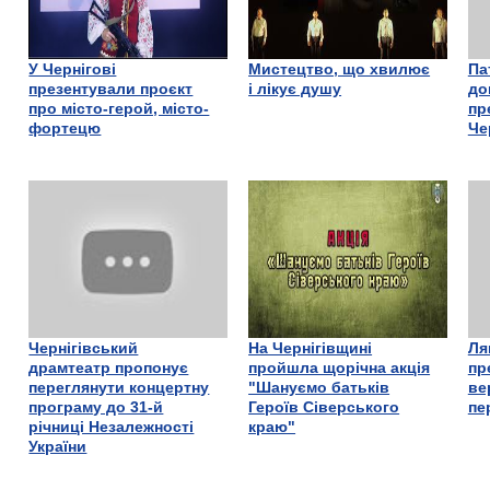
У Чернігові
Мистецтво, що хвилює
Па
презентували проєкт
і лікує душу
до
про місто-герой, місто-
пр
фортецю
Че
Чернігівський
На Чернігівщині
Ля
драмтеатр пропонує
пройшла щорічна акція
пр
переглянути концертну
"Шануємо батьків
ве
програму до 31-й
Героїв Сіверського
пе
річниці Незалежності
краю"
України