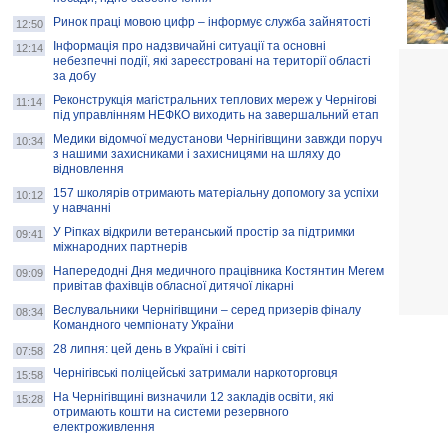
Ринок праці мовою цифр – інформує служба зайнятості
12:50
Інформація про надзвичайні ситуації та основні
12:14
небезпечні події, які зареєстровані на території області
за добу
Реконструкція магістральних теплових мереж у Чернігові
11:14
під управлінням НЕФКО виходить на завершальний етап
Медики відомчої медустанови Чернігівщини завжди поруч
10:34
з нашими захисниками і захисницями на шляху до
відновлення
157 школярів отримають матеріальну допомогу за успіхи
10:12
у навчанні
У Ріпках відкрили ветеранський простір за підтримки
09:41
міжнародних партнерів
Напередодні Дня медичного працівника Костянтин Мегем
09:09
привітав фахівців обласної дитячої лікарні
Веслувальники Чернігівщини – серед призерів фіналу
08:34
Командного чемпіонату України
28 липня: цей день в Україні і світі
07:58
Чернігівські поліцейські затримали наркоторговця
15:58
На Чернігівщині визначили 12 закладів освіти, які
15:28
отримають кошти на системи резервного
електроживлення