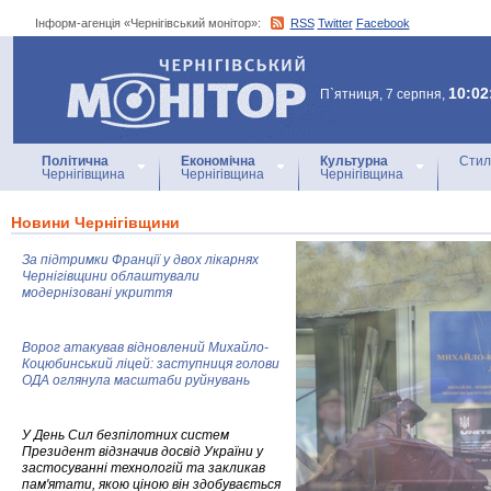
Інформ-агенція «Чернігівський монітор»:
RSS
Twitter
Facebook
Інформ-агенція
«Чернігівський монітор»
10:02
П`ятниця, 7 серпня,
Політична
Економічна
Культурна
Стил
Чернігівщина
Чернігівщина
Чернігівщина
Новини Чернігівщини
За підтримки Франції у двох лікарнях
Чернігівщини облаштували
модернізовані укриття
Ворог атакував відновлений Михайло-
Коцюбинський ліцей: заступниця голови
ОДА оглянула масштаби руйнувань
У День Сил безпілотних систем
Президент відзначив досвід України у
застосуванні технологій та закликав
пам'ятати, якою ціною він здобувається