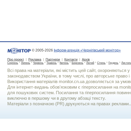
© 2005-2026
Інформ-агенція «Чернігівський монітор»
Про проект
|
Реклама
|
Партнери
|
Контакти
|
Архів
:
Серпень
*
Липень
*
Червень
*
Травень
*
Квітень
*
Березень
*
Лютий
*
Січень
*
Грудень
*
Листоп
Всі права на матеріали, які містить цей сайт, охороняються у 
законодавством України, в тому числі, про авторське право і 
Використання матерiалiв monitor.cn.ua дозволяється за умов
Для iнтернет-видань обов'язковим є гiперпосилання на monito
для пошукових систем. Посилання та гіперпосилання повинні
виключно в першому чи в другому абзаці тексту.
Матеріали з позначкою (PR) друкуються на правах реклами..