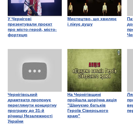
У Чернігові
Мистецтво, що хвилює
Па
презентували проєкт
і лікує душу
до
про місто-герой, місто-
пр
фортецю
Че
Чернігівський
На Чернігівщині
Ля
драмтеатр пропонує
пройшла щорічна акція
пр
переглянути концертну
"Шануємо батьків
ве
програму до 31-й
Героїв Сіверського
пе
річниці Незалежності
краю"
України