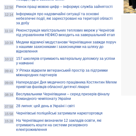
Ринок праці мовою цифр – інформує служба зайнятості
12:50
Інформація про надзвичайні ситуації та основні
12:14
небезпечні події, які зареєстровані на території області
за добу
Реконструкція магістральних теплових мереж у Чернігові
11:14
під управлінням НЕФКО виходить на завершальний етап
Медики відомчої медустанови Чернігівщини завжди поруч
10:34
з нашими захисниками і захисницями на шляху до
відновлення
157 школярів отримають матеріальну допомогу за успіхи
10:12
у навчанні
У Ріпках відкрили ветеранський простір за підтримки
09:41
міжнародних партнерів
Напередодні Дня медичного працівника Костянтин Мегем
09:09
привітав фахівців обласної дитячої лікарні
Веслувальники Чернігівщини – серед призерів фіналу
08:34
Командного чемпіонату України
28 липня: цей день в Україні і світі
07:58
Чернігівські поліцейські затримали наркоторговця
15:58
На Чернігівщині визначили 12 закладів освіти, які
15:28
отримають кошти на системи резервного
електроживлення