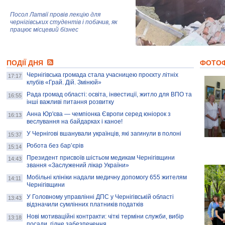
Посол Латвії провів лекцію для
чернігівських студентів і побачив, як
працює місцевий бізнес
Митці та жителі Чернігова створили
ПОДІЇ ДНЯ
колекцію про війну, емоції та тварин
ФОТО
Чернігівська громада стала учасницею проєкту літніх
17:17
клубів «Грай. Дій. Змінюй»
Рада громад області: освіта, інвестиції, житло для ВПО та
AB InBev Efes Україна підтримала
16:55
інші важливі питання розвитку
навчальний проєкт "Молодіжна бізнес-
школа", спрямований на розвиток
Анна Юр'єва — чемпіонка Європи серед юніорок з
16:13
підприємництва у Чернігівській області
веслування на байдарках і каное!
У Чернігові вшанували українців, які загинули в полоні
15:37
Золота тварина: видання Forbes
написало про чернігівця Патрона: хто і
Робота без бар’єрів
15:14
скільки на ньому заробляє? І куди
витрачають?
Президент присвоїв шістьом медикам Чернігівщини
14:43
звання «Заслужений лікар України»
Мобільні клініки надали медичну допомогу 655 жителям
14:11
Чернігівщини
У Головному управлінні ДПС у Чернігівській області
13:43
відзначили сумлінних платників податків
Нові мотиваційні контракти: чіткі терміни служби, вибір
13:18
посади, гідне забезпечення