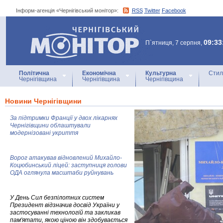
Інформ-агенція «Чернігівський монітор»:
RSS
Twitter
Facebook
Інформ-агенція
«Чернігівський монітор»
09:33
П`ятниця, 7 серпня,
Політична
Економічна
Культурна
Стил
Чернігівщина
Чернігівщина
Чернігівщина
Новини Чернігівщини
За підтримки Франції у двох лікарнях
Чернігівщини облаштували
модернізовані укриття
Ворог атакував відновлений Михайло-
Коцюбинський ліцей: заступниця голови
ОДА оглянула масштаби руйнувань
У День Сил безпілотних систем
Президент відзначив досвід України у
застосуванні технологій та закликав
пам'ятати, якою ціною він здобувається