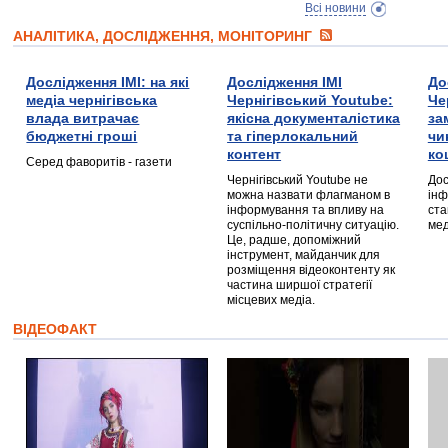
Всі новини
АНАЛІТИКА, ДОСЛІДЖЕННЯ, МОНІТОРИНГ
Дослідження ІМІ: на які
Дослідження ІМІ
До
медіа чернігівська
Чернігівський Youtube:
Че
влада витрачає
якісна документалістика
за
бюджетні гроші
та гіперлокальний
чи
контент
ко
Серед фаворитів - газети
Чернігівський Youtube не
Дос
можна назвати флагманом в
інф
інформування та впливу на
ста
суспільно-політичну ситуацію.
мед
Це, радше, допоміжний
інструмент, майданчик для
розміщення відеоконтенту як
частина ширшої стратегії
місцевих медіа.
ВІДЕОФАКТ