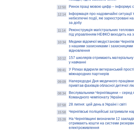
Ринок праці мовою цифр – інформує 
12:50
Інформація про надзвичайні ситуації 
12:14
небезпечні події, які зареєстровані на
за добу
Реконструкція магістральних теплових
11:14
під управлінням НЕФКО виходить на 
Медики відомчої медустанови Чернігі
10:34
з нашими захисниками і захисницями
відновлення
157 школярів отримають матеріальну 
10:12
у навчанні
У Ріпках відкрили ветеранський прост
09:41
міжнародних партнерів
Напередодні Дня медичного працівни
09:09
привітав фахівців обласної дитячої лі
Веслувальники Чернігівщини – серед 
08:34
Командного чемпіонату України
28 липня: цей день в Україні і світі
07:58
Чернігівські поліцейські затримали н
15:58
На Чернігівщині визначили 12 закладів 
15:28
отримають кошти на системи резервн
електроживлення