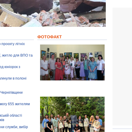
ФОТОФАКТ
 проєкту літніх
ії, житло для ВПО та
ед юніорок з
агинули в полоні
 Чернігівщини
омогу 655 жителям
ській області
ків
іни служби, вибір