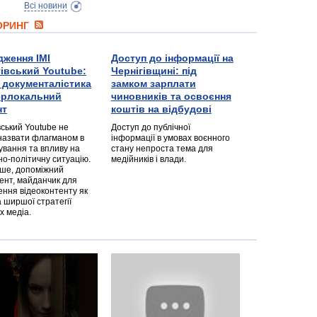
Всі новини
ТОРИНГ
дження ІМІ
Доступ до інформації на
гівський Youtube:
Чернігівщині: під
а документалістика
замком зарплати
перлокальний
чиновників та освоєння
нт
коштів на відбудові
вський Youtube не
Доступ до публічної
назвати флагманом в
інформації в умовах воєнного
ування та впливу на
стану непроста тема для
но-політичну ситуацію.
медійників і влади.
дше, допоміжний
ент, майданчик для
ння відеоконтенту як
 ширшої стратегії
х медіа.