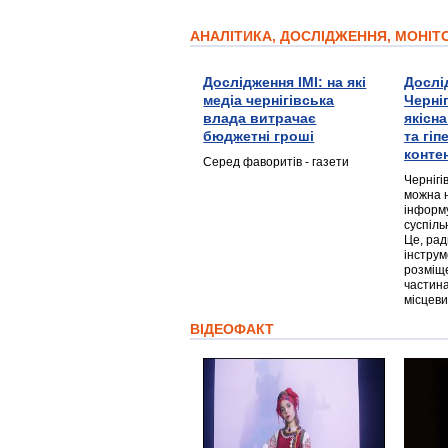
АНАЛІТИКА, ДОСЛІДЖЕННЯ, МОНІ
Дослідження ІМІ: на які
Дослі
медіа чернігівська
Черні
влада витрачає
якісн
бюджетні гроші
та гі
конте
Серед фаворитів - газети
Чернігі
можна 
інформ
суспіль
Це, ра
інструм
розміще
частина
місцеви
ВІДЕОФАКТ