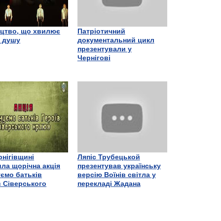
цтво, що хвилює
Патріотичний
є душу
документальний цикл
презентували у
Чернігові
рнігівщині
Ляпіс Трубецькой
ла щорічна акція
презентував українську
ємо батьків
версію Воїнів світла у
в Сіверського
перекладі Жадана