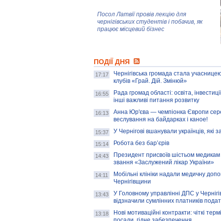
Посол Латвії провів лекцію для
чернігівських студентів і побачив, як
працює місцевий бізнес
Митці та жителі Чернігова створили
ПОДІЇ ДНЯ
колекцію про війну, емоції та тварин
Чернігівська громада стала учасницею
17:17
клубів «Грай. Дій. Змінюй»
Рада громад області: освіта, інвестиц
AB InBev Efes Україна підтримала
16:55
інші важливі питання розвитку
навчальний проєкт "Молодіжна бізнес-
школа", спрямований на розвиток
Анна Юр'єва — чемпіонка Європи сер
16:13
підприємництва у Чернігівській області
веслування на байдарках і каное!
У Чернігові вшанували українців, які з
15:37
Золота тварина: видання Forbes
написало про чернігівця Патрона: хто і
Робота без бар’єрів
15:14
скільки на ньому заробляє? І куди
витрачають?
Президент присвоїв шістьом медикам
14:43
звання «Заслужений лікар України»
Мобільні клініки надали медичну доп
14:11
Чернігівщини
У Головному управлінні ДПС у Чернігів
13:43
відзначили сумлінних платників подат
Нові мотиваційні контракти: чіткі терм
13:18
посади, гідне забезпечення