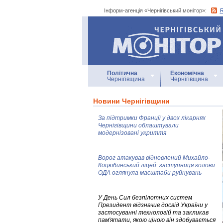
Інформ-агенція «Чернігівський монітор»:
Інформ-агенція
«Чернігівський монітор»
Політична
Економічна
Чернігівщина
Чернігівщина
Новини Чернігівщини
За підтримки Франції у двох лікарнях
Чернігівщини облаштували
модернізовані укриття
Ворог атакував відновлений Михайло-
Коцюбинський ліцей: заступниця голови
ОДА оглянула масштаби руйнувань
У День Сил безпілотних систем
Президент відзначив досвід України у
застосуванні технологій та закликав
пам'ятати, якою ціною він здобувається