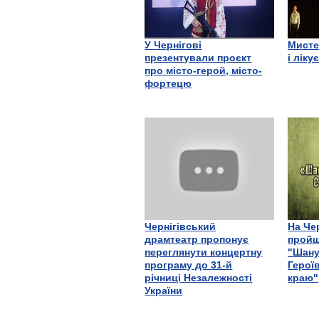
У Чернігові
Мисте
презентували проєкт
і ліку
про місто-герой, місто-
фортецю
Чернігівський
На Че
драмтеатр пропонує
пройш
переглянути концертну
"Шану
програму до 31-й
Герої
річниці Незалежності
краю"
України