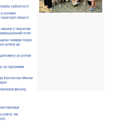
служба зайнятості
та основні
 території області
 мереж у Чернігові
завершальний етап
вщини завжди поруч
 на шляху до
допомогу за успіхи
ір за підтримки
ка Костянтин Мегем
карні
призерів фіналу
аркоторговця
освіти, які
ого