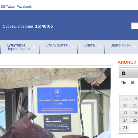
RSS
Twitter
Facebook
15:48:05
Субота, 8 серпня,
Культурна
Стиль життя
Освіта
Відпочинок
Чернігівщина
АНОНСИ 
Пн
Вт
3
4
10
11
17
18
24
25
31