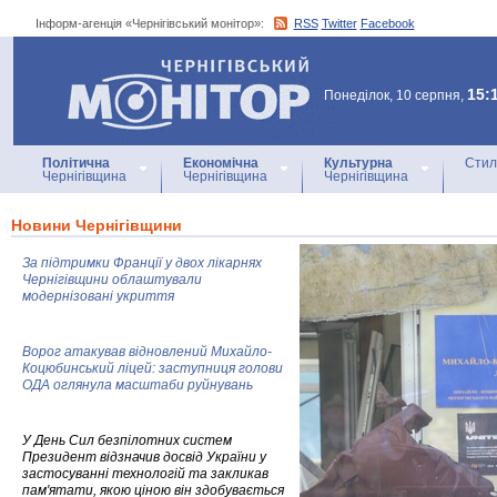
Інформ-агенція «Чернігівський монітор»:
RSS
Twitter
Facebook
Інформ-агенція
«Чернігівський монітор»
15:
Понеділок, 10 серпня,
Політична
Економічна
Культурна
Стил
Чернігівщина
Чернігівщина
Чернігівщина
Новини Чернігівщини
За підтримки Франції у двох лікарнях
Чернігівщини облаштували
модернізовані укриття
Ворог атакував відновлений Михайло-
Коцюбинський ліцей: заступниця голови
ОДА оглянула масштаби руйнувань
У День Сил безпілотних систем
Президент відзначив досвід України у
застосуванні технологій та закликав
пам'ятати, якою ціною він здобувається