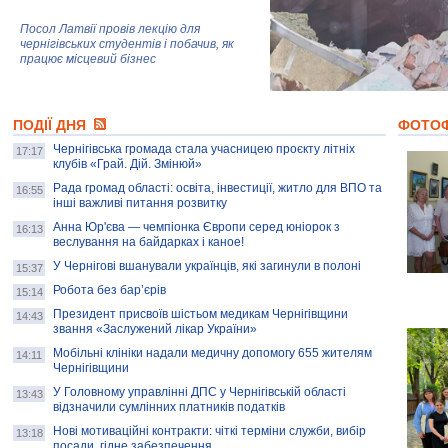
Посол Латвії провів лекцію для
чернігівських студентів і побачив, як
працює місцевий бізнес
Митці та жителі Чернігова створили
ПОДІЇ ДНЯ
колекцію про війну, емоції та тварин
ФОТО
Чернігівська громада стала учасницею проєкту літніх
17:17
клубів «Грай. Дій. Змінюй»
Рада громад області: освіта, інвестиції, житло для ВПО та
AB InBev Efes Україна підтримала
16:55
інші важливі питання розвитку
навчальний проєкт "Молодіжна бізнес-
школа", спрямований на розвиток
Анна Юр'єва — чемпіонка Європи серед юніорок з
16:13
підприємництва у Чернігівській області
веслування на байдарках і каное!
У Чернігові вшанували українців, які загинули в полоні
15:37
Золота тварина: видання Forbes
написало про чернігівця Патрона: хто і
Робота без бар’єрів
15:14
скільки на ньому заробляє? І куди
витрачають?
Президент присвоїв шістьом медикам Чернігівщини
14:43
звання «Заслужений лікар України»
Мобільні клініки надали медичну допомогу 655 жителям
14:11
Чернігівщини
У Головному управлінні ДПС у Чернігівській області
13:43
відзначили сумлінних платників податків
Нові мотиваційні контракти: чіткі терміни служби, вибір
13:18
посади, гідне забезпечення