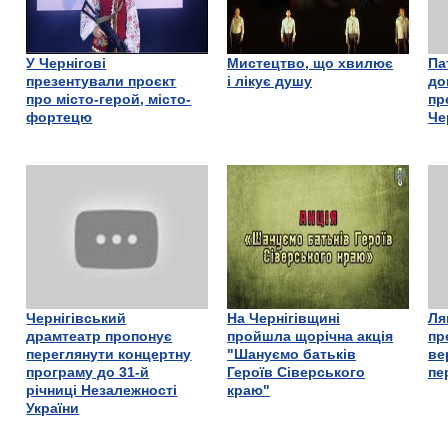
У Чернігові
Мистецтво, що хвилює
Па
презентували проєкт
і лікує душу
до
про місто-герой, місто-
пр
фортецю
Че
Чернігівський
На Чернігівщині
Ля
драмтеатр пропонує
пройшла щорічна акція
пр
переглянути концертну
"Шануємо батьків
ве
програму до 31-й
Героїв Сіверського
пе
річниці Незалежності
краю"
України