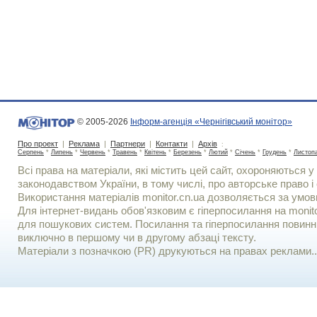
© 2005-2026
Інформ-агенція «Чернігівський монітор»
Про проект
|
Реклама
|
Партнери
|
Контакти
|
Архів
:
Серпень
*
Липень
*
Червень
*
Травень
*
Квітень
*
Березень
*
Лютий
*
Січень
*
Грудень
*
Листоп
Всі права на матеріали, які містить цей сайт, охороняються у 
законодавством України, в тому числі, про авторське право і 
Використання матерiалiв monitor.cn.ua дозволяється за умов
Для iнтернет-видань обов'язковим є гiперпосилання на monito
для пошукових систем. Посилання та гіперпосилання повинні
виключно в першому чи в другому абзаці тексту.
Матеріали з позначкою (PR) друкуються на правах реклами..