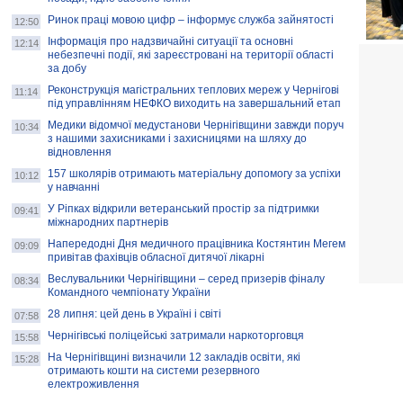
Ринок праці мовою цифр – інформує служба зайнятості
12:50
Інформація про надзвичайні ситуації та основні
12:14
небезпечні події, які зареєстровані на території області
за добу
Реконструкція магістральних теплових мереж у Чернігові
11:14
під управлінням НЕФКО виходить на завершальний етап
Медики відомчої медустанови Чернігівщини завжди поруч
10:34
з нашими захисниками і захисницями на шляху до
відновлення
157 школярів отримають матеріальну допомогу за успіхи
10:12
у навчанні
У Ріпках відкрили ветеранський простір за підтримки
09:41
міжнародних партнерів
Напередодні Дня медичного працівника Костянтин Мегем
09:09
привітав фахівців обласної дитячої лікарні
Веслувальники Чернігівщини – серед призерів фіналу
08:34
Командного чемпіонату України
28 липня: цей день в Україні і світі
07:58
Чернігівські поліцейські затримали наркоторговця
15:58
На Чернігівщині визначили 12 закладів освіти, які
15:28
отримають кошти на системи резервного
електроживлення