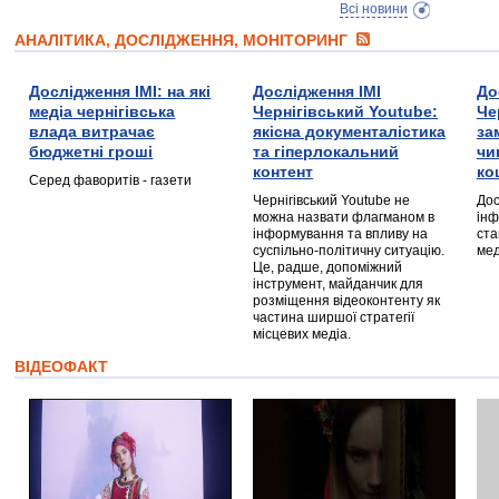
Всі новини
АНАЛІТИКА, ДОСЛІДЖЕННЯ, МОНІТОРИНГ
Дослідження ІМІ: на які
Дослідження ІМІ
До
медіа чернігівська
Чернігівський Youtube:
Че
влада витрачає
якісна документалістика
за
бюджетні гроші
та гіперлокальний
чи
контент
ко
Серед фаворитів - газети
Чернігівський Youtube не
Дос
можна назвати флагманом в
інф
інформування та впливу на
ста
суспільно-політичну ситуацію.
мед
Це, радше, допоміжний
інструмент, майданчик для
розміщення відеоконтенту як
частина ширшої стратегії
місцевих медіа.
ВІДЕОФАКТ