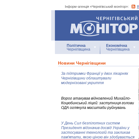
Інформ-агенція «Чернігівський монітор»:
Інформ-агенція
«Чернігівський монітор»
Політична
Економічна
Чернігівщина
Чернігівщина
Новини Чернігівщини
За підтримки Франції у двох лікарнях
Чернігівщини облаштували
модернізовані укриття
Ворог атакував відновлений Михайло-
Коцюбинський ліцей: заступниця голови
ОДА оглянула масштаби руйнувань
У День Сил безпілотних систем
Президент відзначив досвід України у
застосуванні технологій та закликав
пам'ятати, якою ціною він здобувається