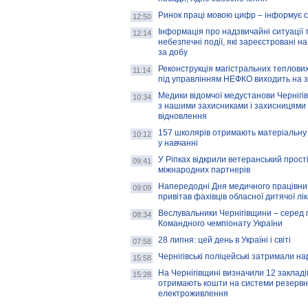
Ринок праці мовою цифр – інформує 
12:50
Інформація про надзвичайні ситуації 
12:14
небезпечні події, які зареєстровані на
за добу
Реконструкція магістральних теплових
11:14
під управлінням НЕФКО виходить на 
Медики відомчої медустанови Чернігі
10:34
з нашими захисниками і захисницями
відновлення
157 школярів отримають матеріальну 
10:12
у навчанні
У Ріпках відкрили ветеранський прост
09:41
міжнародних партнерів
Напередодні Дня медичного працівни
09:09
привітав фахівців обласної дитячої лі
Веслувальники Чернігівщини – серед 
08:34
Командного чемпіонату України
28 липня: цей день в Україні і світі
07:58
Чернігівські поліцейські затримали н
15:58
На Чернігівщині визначили 12 закладів 
15:28
отримають кошти на системи резервн
електроживлення