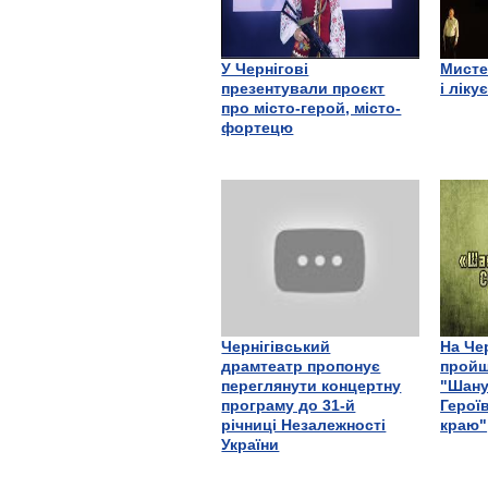
У Чернігові
Мисте
презентували проєкт
і ліку
про місто-герой, місто-
фортецю
Чернігівський
На Че
драмтеатр пропонує
пройш
переглянути концертну
"Шану
програму до 31-й
Герої
річниці Незалежності
краю"
України