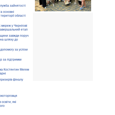
служба зайнятості
та основні
 території області
 мереж у Чернігові
завершальний етап
вщини завжди поруч
 на шляху до
допомогу за успіхи
ір за підтримки
ка Костянтин Мегем
карні
призерів фіналу
аркоторговця
освіти, які
ого