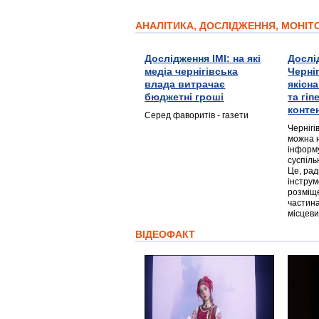
АНАЛІТИКА, ДОСЛІДЖЕННЯ, МОНІ
Дослідження ІМІ: на які
Дослі
медіа чернігівська
Черні
влада витрачає
якісн
бюджетні гроші
та гі
конте
Серед фаворитів - газети
Чернігі
можна 
інформ
суспіль
Це, ра
інструм
розміще
частина
місцеви
ВІДЕОФАКТ