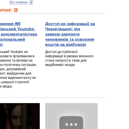
Всі новини
ТОРИНГ
дження ІМІ
Доступ до інформації на
гівський Youtube:
Чернігівщині: під
а документалістика
замком зарплати
перлокальний
чиновників та освоєння
нт
коштів на відбудові
вський Youtube не
Доступ до публічної
назвати флагманом в
інформації в умовах воєнного
ування та впливу на
стану непроста тема для
но-політичну ситуацію.
медійників і влади.
дше, допоміжний
ент, майданчик для
ння відеоконтенту як
 ширшої стратегії
х медіа.