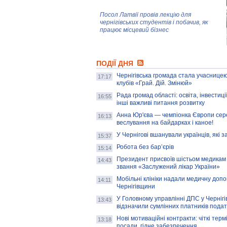
Посол Латвії провів лекцію для
чернігівських студентів і побачив, як
працює місцевий бізнес
Митці та жителі Чернігова створили
ПОДІЇ ДНЯ
колекцію про війну, емоції та тварин
Чернігівська громада стала учасницею
17:17
клубів «Грай. Дій. Змінюй»
Рада громад області: освіта, інвестиц
AB InBev Efes Україна підтримала
16:55
інші важливі питання розвитку
навчальний проєкт "Молодіжна бізнес-
школа", спрямований на розвиток
Анна Юр'єва — чемпіонка Європи сер
16:13
підприємництва у Чернігівській області
веслування на байдарках і каное!
У Чернігові вшанували українців, які з
15:37
Золота тварина: видання Forbes
написало про чернігівця Патрона: хто і
Робота без бар’єрів
15:14
скільки на ньому заробляє? І куди
витрачають?
Президент присвоїв шістьом медикам
14:43
звання «Заслужений лікар України»
Мобільні клініки надали медичну доп
14:11
Чернігівщини
У Головному управлінні ДПС у Чернігів
13:43
відзначили сумлінних платників подат
Нові мотиваційні контракти: чіткі терм
13:18
посади, гідне забезпечення