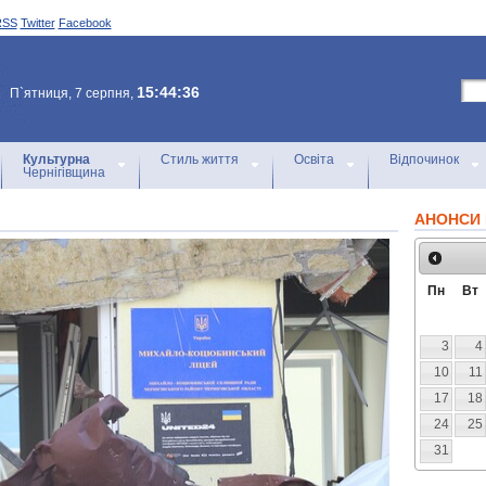
RSS
Twitter
Facebook
15:44:36
П`ятниця, 7 серпня,
Культурна
Стиль життя
Освіта
Відпочинок
Чернігівщина
АНОНСИ 
Пн
Вт
3
4
10
11
17
18
24
25
31