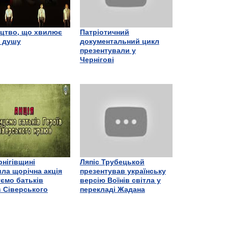
цтво, що хвилює
Патріотичний
є душу
документальний цикл
презентували у
Чернігові
рнігівщині
Ляпіс Трубецькой
ла щорічна акція
презентував українську
ємо батьків
версію Воїнів світла у
в Сіверського
перекладі Жадана