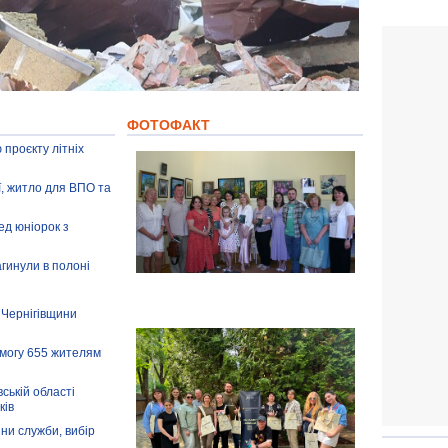
ФОТОФАКТ
 проєкту літніх
ії, житло для ВПО та
ед юніорок з
агинули в полоні
 Чернігівщини
омогу 655 жителям
ській області
ків
іни служби, вибір