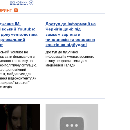
Всі новини
ТОРИНГ
дження ІМІ
Доступ до інформації на
гівський Youtube:
Чернігівщині: під
а документалістика
замком зарплати
перлокальний
чиновників та освоєння
нт
коштів на відбудові
вський Youtube не
Доступ до публічної
назвати флагманом в
інформації в умовах воєнного
ування та впливу на
стану непроста тема для
но-політичну ситуацію.
медійників і влади.
дше, допоміжний
ент, майданчик для
ння відеоконтенту як
 ширшої стратегії
х медіа.