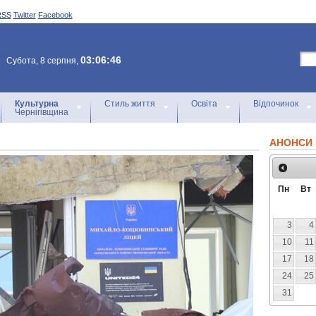
RSS
Twitter
Facebook
03:06:46
Субота, 8 серпня,
Культурна
Стиль життя
Освіта
Відпочинок
Чернігівщина
АНОНСИ 
Пн
Вт
3
4
10
11
17
18
24
25
31