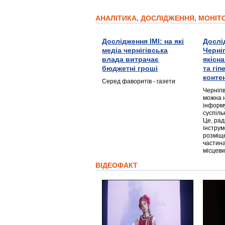
АНАЛІТИКА, ДОСЛІДЖЕННЯ, МОНІ
Дослідження ІМІ: на які
Дослі
медіа чернігівська
Черні
влада витрачає
якісн
бюджетні гроші
та гі
конте
Серед фаворитів - газети
Чернігі
можна 
інформ
суспіль
Це, ра
інструм
розміще
частина
місцеви
ВІДЕОФАКТ