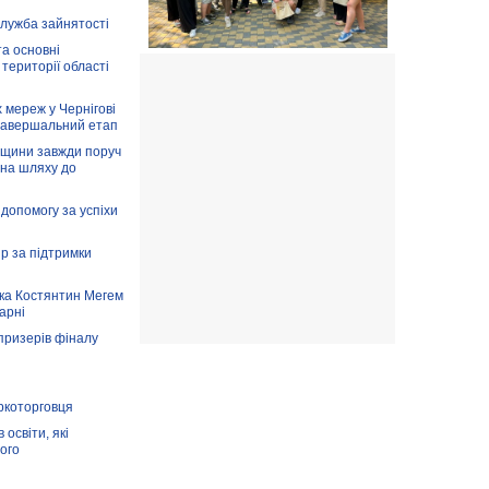
служба зайнятості
та основні
 території області
 мереж у Чернігові
завершальний етап
вщини завжди поруч
 на шляху до
допомогу за успіхи
ір за підтримки
ка Костянтин Мегем
карні
призерів фіналу
аркоторговця
освіти, які
ого