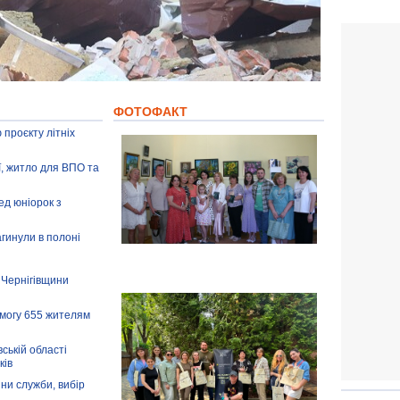
ФОТОФАКТ
 проєкту літніх
ії, житло для ВПО та
ед юніорок з
агинули в полоні
 Чернігівщини
омогу 655 жителям
ській області
ків
іни служби, вибір