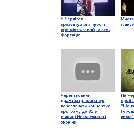
У Чернігові
Мисте
презентували проєкт
і ліку
про місто-герой, місто-
фортецю
Чернігівський
На Че
драмтеатр пропонує
пройш
переглянути концертну
"Шану
програму до 31-й
Герої
річниці Незалежності
краю"
України