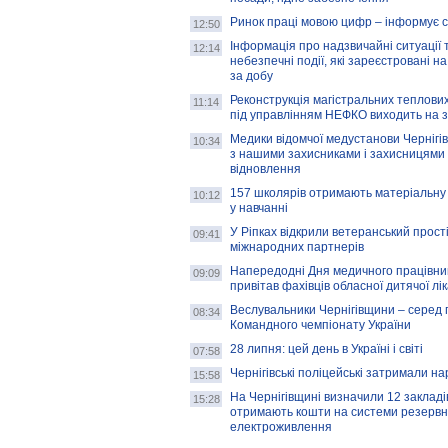
Ринок праці мовою цифр – інформує 
12:50
Інформація про надзвичайні ситуації 
12:14
небезпечні події, які зареєстровані на
за добу
Реконструкція магістральних теплових
11:14
під управлінням НЕФКО виходить на 
Медики відомчої медустанови Чернігі
10:34
з нашими захисниками і захисницями
відновлення
157 школярів отримають матеріальну 
10:12
у навчанні
У Ріпках відкрили ветеранський прост
09:41
міжнародних партнерів
Напередодні Дня медичного працівни
09:09
привітав фахівців обласної дитячої лі
Веслувальники Чернігівщини – серед 
08:34
Командного чемпіонату України
28 липня: цей день в Україні і світі
07:58
Чернігівські поліцейські затримали н
15:58
На Чернігівщині визначили 12 закладів 
15:28
отримають кошти на системи резервн
електроживлення