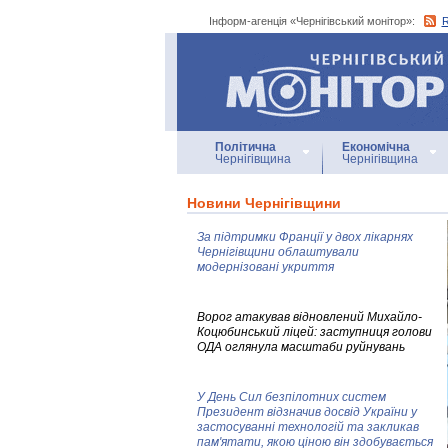
Інформ-агенція «Чернігівський монітор»:
Інформ-агенція
«Чернігівський монітор»
Політична
Економічна
Чернігівщина
Чернігівщина
Новини Чернігівщини
За підтримки Франції у двох лікарнях
Чернігівщини облаштували
модернізовані укриття
Ворог атакував відновлений Михайло-
Коцюбинський ліцей: заступниця голови
ОДА оглянула масштаби руйнувань
У День Сил безпілотних систем
Президент відзначив досвід України у
застосуванні технологій та закликав
пам'ятати, якою ціною він здобувається