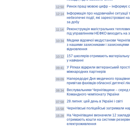
Ринок праці мовою цифр – інформує 
12:50
Інформація про надзвичайні ситуації 
12:14
небезпечні події, які зареєстровані на
за добу
Реконструкція магістральних теплових
11:14
під управлінням НЕФКО виходить на 
Медики відомчої медустанови Чернігі
10:34
з нашими захисниками і захисницями
відновлення
157 школярів отримають матеріальну 
10:12
у навчанні
У Ріпках відкрили ветеранський прост
09:41
міжнародних партнерів
Напередодні Дня медичного працівни
09:09
привітав фахівців обласної дитячої лі
Веслувальники Чернігівщини – серед 
08:34
Командного чемпіонату України
28 липня: цей день в Україні і світі
07:58
Чернігівські поліцейські затримали н
15:58
На Чернігівщині визначили 12 закладів 
15:28
отримають кошти на системи резервн
електроживлення