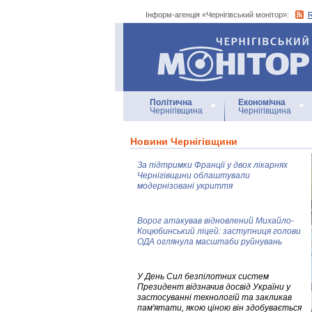
Інформ-агенція «Чернігівський монітор»:
Інформ-агенція
«Чернігівський монітор»
Політична
Економічна
Чернігівщина
Чернігівщина
Новини Чернігівщини
За підтримки Франції у двох лікарнях
Чернігівщини облаштували
модернізовані укриття
Ворог атакував відновлений Михайло-
Коцюбинський ліцей: заступниця голови
ОДА оглянула масштаби руйнувань
У День Сил безпілотних систем
Президент відзначив досвід України у
застосуванні технологій та закликав
пам'ятати, якою ціною він здобувається