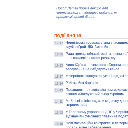
Посол Латвії провів лекцію для
чернігівських студентів і побачив, як
працює місцевий бізнес
Митці та жителі Чернігова створили
ПОДІЇ ДНЯ
колекцію про війну, емоції та тварин
Чернігівська громада стала учасницею
17:17
клубів «Грай. Дій. Змінюй»
Рада громад області: освіта, інвестиц
AB InBev Efes Україна підтримала
16:55
інші важливі питання розвитку
навчальний проєкт "Молодіжна бізнес-
школа", спрямований на розвиток
Анна Юр'єва — чемпіонка Європи сер
16:13
підприємництва у Чернігівській області
веслування на байдарках і каное!
У Чернігові вшанували українців, які з
15:37
Золота тварина: видання Forbes
написало про чернігівця Патрона: хто і
Робота без бар’єрів
15:14
скільки на ньому заробляє? І куди
витрачають?
Президент присвоїв шістьом медикам
14:43
звання «Заслужений лікар України»
Мобільні клініки надали медичну доп
14:11
Чернігівщини
У Головному управлінні ДПС у Чернігів
13:43
відзначили сумлінних платників подат
Нові мотиваційні контракти: чіткі терм
13:18
посади, гідне забезпечення