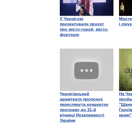
У Чернігові
Мисте
презентували проєкт
і ліку
про місто-герой, місто-
фортецю
Чернігівський
На Че
драмтеатр пропонує
пройш
переглянути концертну
"Шану
програму до 31-й
Герої
річниці Незалежності
краю"
України