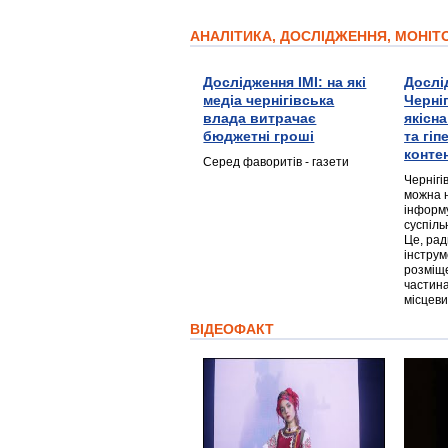
АНАЛІТИКА, ДОСЛІДЖЕННЯ, МОНІ
Дослідження ІМІ: на які
Дослі
медіа чернігівська
Черні
влада витрачає
якісн
бюджетні гроші
та гі
конте
Серед фаворитів - газети
Чернігі
можна 
інформ
суспіль
Це, ра
інструм
розміще
частина
місцеви
ВІДЕОФАКТ