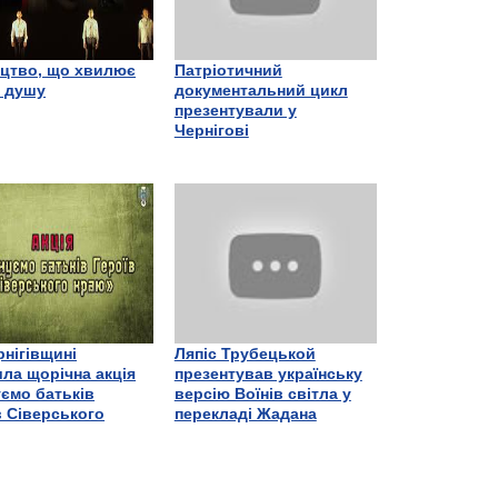
цтво, що хвилює
Патріотичний
є душу
документальний цикл
презентували у
Чернігові
рнігівщині
Ляпіс Трубецькой
ла щорічна акція
презентував українську
ємо батьків
версію Воїнів світла у
в Сіверського
перекладі Жадана