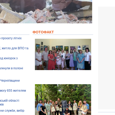
ФОТОФАКТ
 проєкту літніх
ії, житло для ВПО та
ед юніорок з
агинули в полоні
 Чернігівщини
омогу 655 жителям
ській області
ків
іни служби, вибір