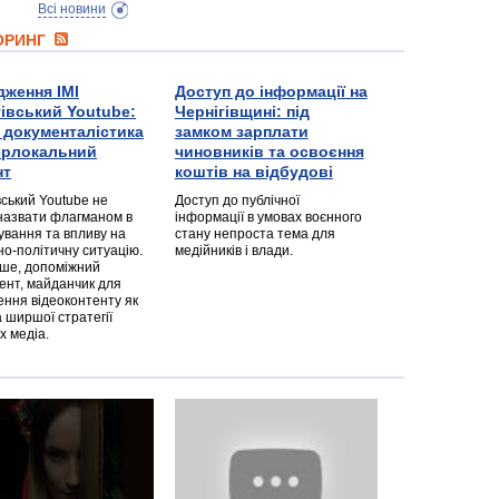
Всі новини
ТОРИНГ
дження ІМІ
Доступ до інформації на
гівський Youtube:
Чернігівщині: під
а документалістика
замком зарплати
перлокальний
чиновників та освоєння
нт
коштів на відбудові
вський Youtube не
Доступ до публічної
назвати флагманом в
інформації в умовах воєнного
ування та впливу на
стану непроста тема для
но-політичну ситуацію.
медійників і влади.
дше, допоміжний
ент, майданчик для
ння відеоконтенту як
 ширшої стратегії
х медіа.