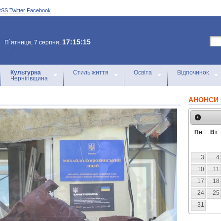
RSS
Twitter
Facebook
17:15:15
П`ятниця, 7 серпня,
Культурна
Стиль життя
Освіта
Відпочинок
Чернігівщина
АНОНСИ 
Пн
Вт
3
4
10
11
17
18
24
25
31