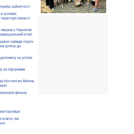
служба зайнятості
та основні
 території області
 мереж у Чернігові
завершальний етап
вщини завжди поруч
 на шляху до
допомогу за успіхи
ір за підтримки
ка Костянтин Мегем
карні
призерів фіналу
аркоторговця
освіти, які
ого