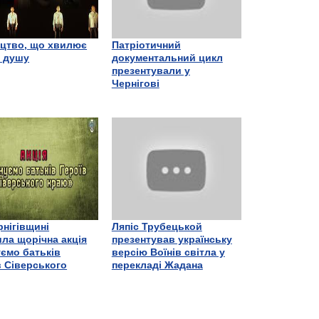
цтво, що хвилює
Патріотичний
є душу
документальний цикл
презентували у
Чернігові
рнігівщині
Ляпіс Трубецькой
ла щорічна акція
презентував українську
ємо батьків
версію Воїнів світла у
в Сіверського
перекладі Жадана