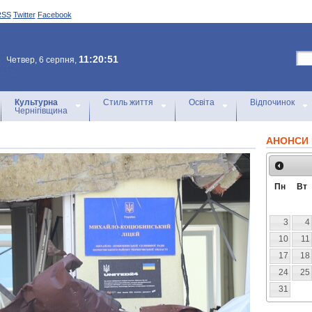
RSS
Twitter
Facebook
11:20:51
Четвер, 6 серпня,
Культурна
Стиль життя
Освіта
Відпочинок
Чернігівщина
АНОНСИ 
Пн
Вт
3
4
10
11
17
18
24
25
31