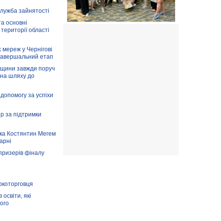
служба зайнятості
та основні
 території області
 мереж у Чернігові
завершальний етап
вщини завжди поруч
 на шляху до
допомогу за успіхи
ір за підтримки
ка Костянтин Мегем
карні
призерів фіналу
аркоторговця
освіти, які
ого