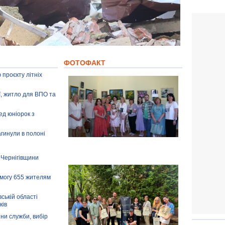
ФОТОФАКТ
 проєкту літніх
ії, житло для ВПО та
ед юніорок з
агинули в полоні
 Чернігівщини
омогу 655 жителям
ській області
ків
іни служби, вибір