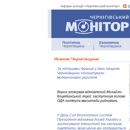
Інформ-агенція «Чернігівський монітор»:
Інформ-агенція
«Чернігівський монітор»
Політична
Економічна
Чернігівщина
Чернігівщина
Новини Чернігівщини
За підтримки Франції у двох лікарнях
Чернігівщини облаштували
модернізовані укриття
Ворог атакував відновлений Михайло-
Коцюбинський ліцей: заступниця голови
ОДА оглянула масштаби руйнувань
У День Сил безпілотних систем
Президент відзначив досвід України у
застосуванні технологій та закликав
пам'ятати, якою ціною він здобувається