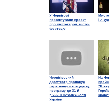
У Чернігові
Мисте
презентували проєкт
і ліку
про місто-герой, місто-
фортецю
Чернігівський
На Че
драмтеатр пропонує
пройш
переглянути концертну
"Шану
програму до 31-й
Герої
річниці Незалежності
краю"
України