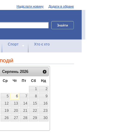
Надіслати новину
Додати в обране
Спорт
Хто є хто
ПОДІЙ
Серпень
2026
Ср
Чт
Пт
Сб
Нд
1
2
5
6
7
8
9
12
13
14
15
16
19
20
21
22
23
26
27
28
29
30