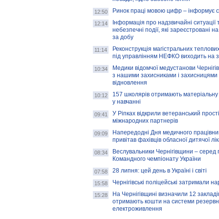
Ринок праці мовою цифр – інформує 
12:50
Інформація про надзвичайні ситуації 
12:14
небезпечні події, які зареєстровані на
за добу
Реконструкція магістральних теплових
11:14
під управлінням НЕФКО виходить на 
Медики відомчої медустанови Чернігі
10:34
з нашими захисниками і захисницями
відновлення
157 школярів отримають матеріальну 
10:12
у навчанні
У Ріпках відкрили ветеранський прост
09:41
міжнародних партнерів
Напередодні Дня медичного працівни
09:09
привітав фахівців обласної дитячої лі
Веслувальники Чернігівщини – серед 
08:34
Командного чемпіонату України
28 липня: цей день в Україні і світі
07:58
Чернігівські поліцейські затримали н
15:58
На Чернігівщині визначили 12 закладів 
15:28
отримають кошти на системи резервн
електроживлення