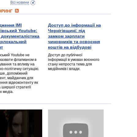
Всі новини
ТОРИНГ
дження ІМІ
Доступ до інформації на
гівський Youtube:
Чернігівщині: під
а документалістика
замком зарплати
перлокальний
чиновників та освоєння
нт
коштів на відбудові
вський Youtube не
Доступ до публічної
назвати флагманом в
інформації в умовах воєнного
ування та впливу на
стану непроста тема для
но-політичну ситуацію.
медійників і влади.
дше, допоміжний
ент, майданчик для
ння відеоконтенту як
 ширшої стратегії
х медіа.