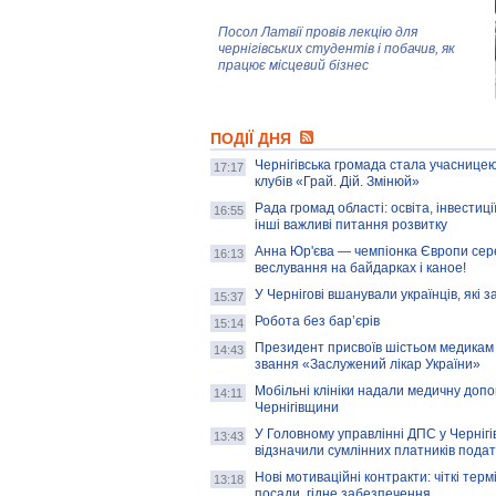
Посол Латвії провів лекцію для
чернігівських студентів і побачив, як
працює місцевий бізнес
Митці та жителі Чернігова створили
ПОДІЇ ДНЯ
колекцію про війну, емоції та тварин
Чернігівська громада стала учасницею
17:17
клубів «Грай. Дій. Змінюй»
Рада громад області: освіта, інвестиц
AB InBev Efes Україна підтримала
16:55
інші важливі питання розвитку
навчальний проєкт "Молодіжна бізнес-
школа", спрямований на розвиток
Анна Юр'єва — чемпіонка Європи сер
16:13
підприємництва у Чернігівській області
веслування на байдарках і каное!
У Чернігові вшанували українців, які з
15:37
Золота тварина: видання Forbes
написало про чернігівця Патрона: хто і
Робота без бар’єрів
15:14
скільки на ньому заробляє? І куди
витрачають?
Президент присвоїв шістьом медикам
14:43
звання «Заслужений лікар України»
Мобільні клініки надали медичну доп
14:11
Чернігівщини
У Головному управлінні ДПС у Чернігів
13:43
відзначили сумлінних платників подат
Нові мотиваційні контракти: чіткі терм
13:18
посади, гідне забезпечення