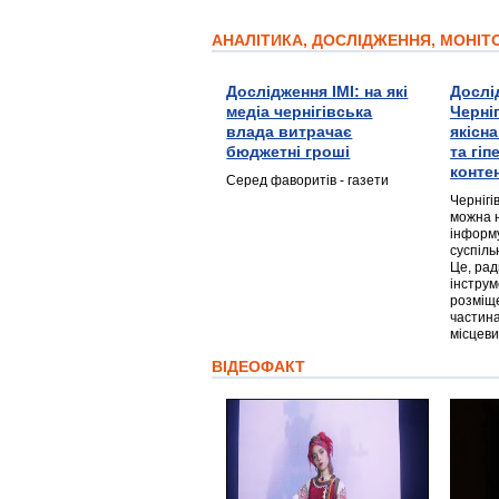
АНАЛІТИКА, ДОСЛІДЖЕННЯ, МОНІ
Дослідження ІМІ: на які
Дослі
медіа чернігівська
Черні
влада витрачає
якісн
бюджетні гроші
та гі
конте
Серед фаворитів - газети
Чернігі
можна 
інформ
суспіль
Це, ра
інструм
розміще
частина
місцеви
ВІДЕОФАКТ