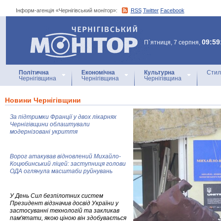
Інформ-агенція «Чернігівський монітор»:
RSS
Twitter
Facebook
Інформ-агенція
«Чернігівський монітор»
09:59
П`ятниця, 7 серпня,
Політична
Економічна
Культурна
Стил
Чернігівщина
Чернігівщина
Чернігівщина
Новини Чернігівщини
За підтримки Франції у двох лікарнях
Чернігівщини облаштували
модернізовані укриття
Ворог атакував відновлений Михайло-
Коцюбинський ліцей: заступниця голови
ОДА оглянула масштаби руйнувань
У День Сил безпілотних систем
Президент відзначив досвід України у
застосуванні технологій та закликав
пам'ятати, якою ціною він здобувається