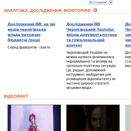
Всі новини
АНАЛІТИКА, ДОСЛІДЖЕННЯ, МОНІТОРИНГ
Дослідження ІМІ: на які
Дослідження ІМІ
До
медіа чернігівська
Чернігівський Youtube:
Че
влада витрачає
якісна документалістика
за
бюджетні гроші
та гіперлокальний
чи
контент
ко
Серед фаворитів - газети
Чернігівський Youtube не
Дос
можна назвати флагманом в
інф
інформування та впливу на
ста
суспільно-політичну ситуацію.
мед
Це, радше, допоміжний
інструмент, майданчик для
розміщення відеоконтенту як
частина ширшої стратегії
місцевих медіа.
ВІДЕОФАКТ