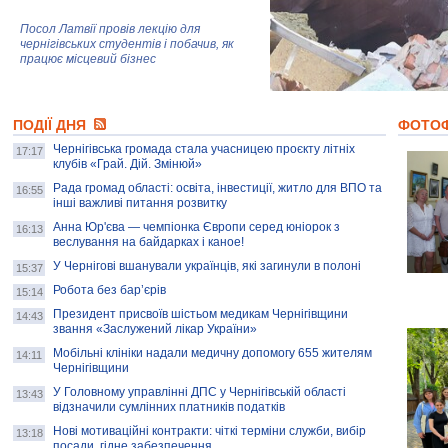
Посол Латвії провів лекцію для
чернігівських студентів і побачив, як
працює місцевий бізнес
Митці та жителі Чернігова створили
ПОДІЇ ДНЯ
колекцію про війну, емоції та тварин
ФОТО
Чернігівська громада стала учасницею проєкту літніх
17:17
клубів «Грай. Дій. Змінюй»
Рада громад області: освіта, інвестиції, житло для ВПО та
AB InBev Efes Україна підтримала
16:55
інші важливі питання розвитку
навчальний проєкт "Молодіжна бізнес-
школа", спрямований на розвиток
Анна Юр'єва — чемпіонка Європи серед юніорок з
16:13
підприємництва у Чернігівській області
веслування на байдарках і каное!
У Чернігові вшанували українців, які загинули в полоні
15:37
Золота тварина: видання Forbes
написало про чернігівця Патрона: хто і
Робота без бар’єрів
15:14
скільки на ньому заробляє? І куди
витрачають?
Президент присвоїв шістьом медикам Чернігівщини
14:43
звання «Заслужений лікар України»
Мобільні клініки надали медичну допомогу 655 жителям
14:11
Чернігівщини
У Головному управлінні ДПС у Чернігівській області
13:43
відзначили сумлінних платників податків
Нові мотиваційні контракти: чіткі терміни служби, вибір
13:18
посади, гідне забезпечення