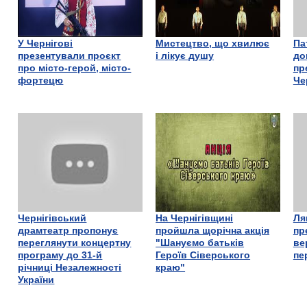
У Чернігові
Мистецтво, що хвилює
Па
презентували проєкт
і лікує душу
до
про місто-герой, місто-
пр
фортецю
Че
Чернігівський
На Чернігівщині
Ля
драмтеатр пропонує
пройшла щорічна акція
пр
переглянути концертну
"Шануємо батьків
ве
програму до 31-й
Героїв Сіверського
пе
річниці Незалежності
краю"
України