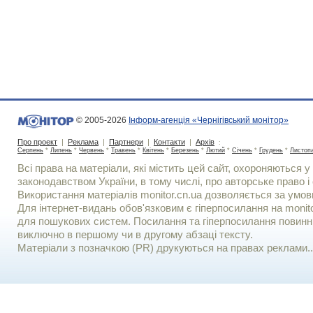
© 2005-2026
Інформ-агенція «Чернігівський монітор»
Про проект
|
Реклама
|
Партнери
|
Контакти
|
Архів
:
Серпень
*
Липень
*
Червень
*
Травень
*
Квітень
*
Березень
*
Лютий
*
Січень
*
Грудень
*
Листоп
Всі права на матеріали, які містить цей сайт, охороняються у 
законодавством України, в тому числі, про авторське право і 
Використання матерiалiв monitor.cn.ua дозволяється за умов
Для iнтернет-видань обов'язковим є гiперпосилання на monito
для пошукових систем. Посилання та гіперпосилання повинні
виключно в першому чи в другому абзаці тексту.
Матеріали з позначкою (PR) друкуються на правах реклами..