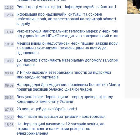
Ринок праці мовою цифр – інформує служба зайнятості
12:50
Інформація про надзвичайні ситуації та основні
12:14
небезпечні події, які зареєстровані на території області
за добу
Реконструкція магістральних теплових мереж у Чернігові
11:14
під управлінням НЕФКО виходить на завершальний етап
Медики відомчої медустанови Чернігівщини завжди поруч
10:34
з нашими захисниками і захисницями на шляху до
відновлення
157 школярів отримають матеріальну допомогу за успіхи
10:12
у навчанні
У Ріпках відкрили ветеранський простір за підтримки
09:41
міжнародних партнерів
Напередодні Дня медичного працівника Костянтин Мегем
09:09
привітав фахівців обласної дитячої лікарні
Веслувальники Чернігівщини – серед призерів фіналу
08:34
Командного чемпіонату України
28 липня: цей день в Україні і світі
07:58
Чернігівські поліцейські затримали наркоторговця
15:58
На Чернігівщині визначили 12 закладів освіти, які
15:28
отримають кошти на системи резервного
електроживлення