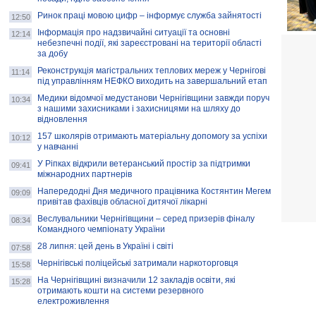
Ринок праці мовою цифр – інформує служба зайнятості
12:50
Інформація про надзвичайні ситуації та основні
12:14
небезпечні події, які зареєстровані на території області
за добу
Реконструкція магістральних теплових мереж у Чернігові
11:14
під управлінням НЕФКО виходить на завершальний етап
Медики відомчої медустанови Чернігівщини завжди поруч
10:34
з нашими захисниками і захисницями на шляху до
відновлення
157 школярів отримають матеріальну допомогу за успіхи
10:12
у навчанні
У Ріпках відкрили ветеранський простір за підтримки
09:41
міжнародних партнерів
Напередодні Дня медичного працівника Костянтин Мегем
09:09
привітав фахівців обласної дитячої лікарні
Веслувальники Чернігівщини – серед призерів фіналу
08:34
Командного чемпіонату України
28 липня: цей день в Україні і світі
07:58
Чернігівські поліцейські затримали наркоторговця
15:58
На Чернігівщині визначили 12 закладів освіти, які
15:28
отримають кошти на системи резервного
електроживлення