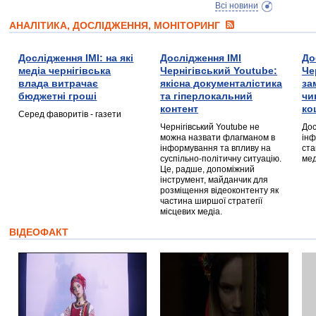
Всі новини
АНАЛІТИКА, ДОСЛІДЖЕННЯ, МОНІТОРИНГ
Дослідження ІМІ: на які
Дослідження ІМІ
До
медіа чернігівська
Чернігівський Youtube:
Че
влада витрачає
якісна документалістика
за
бюджетні гроші
та гіперлокальний
чи
контент
ко
Серед фаворитів - газети
Чернігівський Youtube не
Дос
можна назвати флагманом в
інф
інформування та впливу на
ста
суспільно-політичну ситуацію.
мед
Це, радше, допоміжний
інструмент, майданчик для
розміщення відеоконтенту як
частина ширшої стратегії
місцевих медіа.
ВІДЕОФАКТ