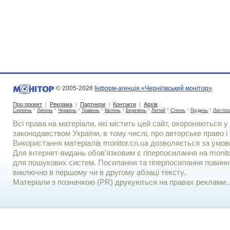
© 2005-2026
Інформ-агенція «Чернігівський монітор»
Про проект
|
Реклама
|
Партнери
|
Контакти
|
Архів
:
Серпень
*
Липень
*
Червень
*
Травень
*
Квітень
*
Березень
*
Лютий
*
Січень
*
Грудень
*
Листоп
Всі права на матеріали, які містить цей сайт, охороняються у 
законодавством України, в тому числі, про авторське право і 
Використання матерiалiв monitor.cn.ua дозволяється за умов
Для iнтернет-видань обов'язковим є гiперпосилання на monito
для пошукових систем. Посилання та гіперпосилання повинні
виключно в першому чи в другому абзаці тексту.
Матеріали з позначкою (PR) друкуються на правах реклами..