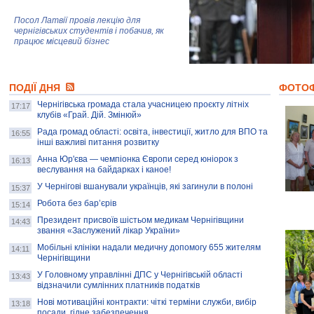
Посол Латвії провів лекцію для
чернігівських студентів і побачив, як
працює місцевий бізнес
Митці та жителі Чернігова створили
ПОДІЇ ДНЯ
колекцію про війну, емоції та тварин
ФОТО
Чернігівська громада стала учасницею проєкту літніх
17:17
клубів «Грай. Дій. Змінюй»
Рада громад області: освіта, інвестиції, житло для ВПО та
AB InBev Efes Україна підтримала
16:55
інші важливі питання розвитку
навчальний проєкт "Молодіжна бізнес-
школа", спрямований на розвиток
Анна Юр'єва — чемпіонка Європи серед юніорок з
16:13
підприємництва у Чернігівській області
веслування на байдарках і каное!
У Чернігові вшанували українців, які загинули в полоні
15:37
Золота тварина: видання Forbes
написало про чернігівця Патрона: хто і
Робота без бар’єрів
15:14
скільки на ньому заробляє? І куди
витрачають?
Президент присвоїв шістьом медикам Чернігівщини
14:43
звання «Заслужений лікар України»
Мобільні клініки надали медичну допомогу 655 жителям
14:11
Чернігівщини
У Головному управлінні ДПС у Чернігівській області
13:43
відзначили сумлінних платників податків
Нові мотиваційні контракти: чіткі терміни служби, вибір
13:18
посади, гідне забезпечення