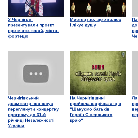
У Чернігові
Мистецтво, що хвилює
Па
презентували проєкт
і лікує душу
до
про місто-герой, місто-
пр
фортецю
Че
Чернігівський
На Чернігівщині
Ля
драмтеатр пропонує
пройшла щорічна акція
пр
переглянути концертну
"Шануємо батьків
ве
програму до 31-й
Героїв Сіверського
пе
річниці Незалежності
краю"
України