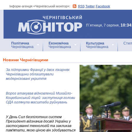
Інформ-агенція «Чернігівський монітор»:
RSS
Twitter
Facebook
Інформ-агенція
«Чернігівський монітор»
10:34
П`ятниця, 7 серпня,
Політична
Економічна
Культурна
Стил
Чернігівщина
Чернігівщина
Чернігівщина
Новини Чернігівщини
За підтримки Франції у двох лікарнях
Чернігівщини облаштували
модернізовані укриття
Ворог атакував відновлений Михайло-
Коцюбинський ліцей: заступниця голови
ОДА оглянула масштаби руйнувань
У День Сил безпілотних систем
Президент відзначив досвід України у
застосуванні технологій та закликав
пам'ятати, якою ціною він здобувається