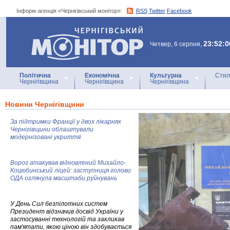
Інформ-агенція «Чернігівський монітор»:
RSS
Twitter
Facebook
Інформ-агенція
«Чернігівський монітор»
23:52:0
Четвер, 6 серпня,
Політична
Економічна
Культурна
Стил
Чернігівщина
Чернігівщина
Чернігівщина
Новини Чернігівщини
За підтримки Франції у двох лікарнях
Чернігівщини облаштували
модернізовані укриття
Ворог атакував відновлений Михайло-
Коцюбинський ліцей: заступниця голови
ОДА оглянула масштаби руйнувань
У День Сил безпілотних систем
Президент відзначив досвід України у
застосуванні технологій та закликав
пам'ятати, якою ціною він здобувається