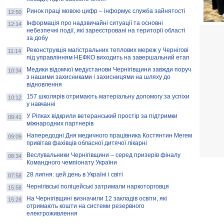
Ринок праці мовою цифр – інформує служба зайнятості
12:50
Інформація про надзвичайні ситуації та основні
12:14
небезпечні події, які зареєстровані на території області
за добу
Реконструкція магістральних теплових мереж у Чернігові
11:14
під управлінням НЕФКО виходить на завершальний етап
Медики відомчої медустанови Чернігівщини завжди поруч
10:34
з нашими захисниками і захисницями на шляху до
відновлення
157 школярів отримають матеріальну допомогу за успіхи
10:12
у навчанні
У Ріпках відкрили ветеранський простір за підтримки
09:41
міжнародних партнерів
Напередодні Дня медичного працівника Костянтин Мегем
09:09
привітав фахівців обласної дитячої лікарні
Веслувальники Чернігівщини – серед призерів фіналу
08:34
Командного чемпіонату України
28 липня: цей день в Україні і світі
07:58
Чернігівські поліцейські затримали наркоторговця
15:58
На Чернігівщині визначили 12 закладів освіти, які
15:28
отримають кошти на системи резервного
електроживлення