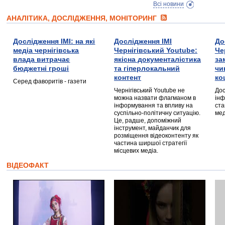
Всі новини
АНАЛІТИКА, ДОСЛІДЖЕННЯ, МОНІТОРИНГ
Дослідження ІМІ: на які
Дослідження ІМІ
До
медіа чернігівська
Чернігівський Youtube:
Че
влада витрачає
якісна документалістика
за
бюджетні гроші
та гіперлокальний
чи
контент
ко
Серед фаворитів - газети
Чернігівський Youtube не
Дос
можна назвати флагманом в
інф
інформування та впливу на
ста
суспільно-політичну ситуацію.
мед
Це, радше, допоміжний
інструмент, майданчик для
розміщення відеоконтенту як
частина ширшої стратегії
місцевих медіа.
ВІДЕОФАКТ