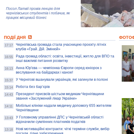
Посол Латвії провів лекцію для
чернігівських студентів і побачив, як
працює місцевий бізнес
Митці та жителі Чернігова створили
ПОДІЇ ДНЯ
колекцію про війну, емоції та тварин
ФОТО
Чернігівська громада стала учасницею проєкту літніх
17:17
клубів «Грай. Дій. Змінюй»
Рада громад області: освіта, інвестиції, житло для ВПО та
AB InBev Efes Україна підтримала
16:55
інші важливі питання розвитку
навчальний проєкт "Молодіжна бізнес-
школа", спрямований на розвиток
Анна Юр'єва — чемпіонка Європи серед юніорок з
16:13
підприємництва у Чернігівській області
веслування на байдарках і каное!
У Чернігові вшанували українців, які загинули в полоні
15:37
Золота тварина: видання Forbes
написало про чернігівця Патрона: хто і
Робота без бар’єрів
15:14
скільки на ньому заробляє? І куди
витрачають?
Президент присвоїв шістьом медикам Чернігівщини
14:43
звання «Заслужений лікар України»
Мобільні клініки надали медичну допомогу 655 жителям
14:11
Чернігівщини
У Головному управлінні ДПС у Чернігівській області
13:43
відзначили сумлінних платників податків
Нові мотиваційні контракти: чіткі терміни служби, вибір
13:18
посади, гідне забезпечення