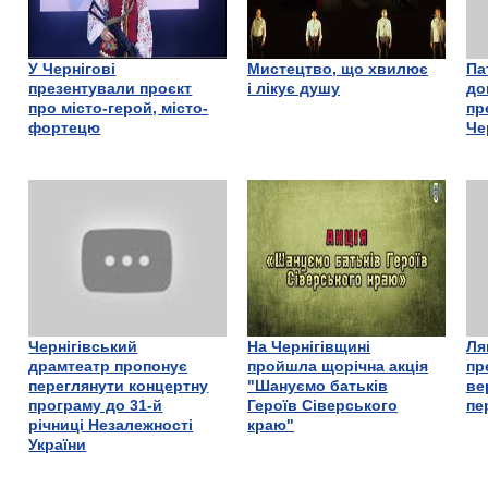
У Чернігові
Мистецтво, що хвилює
Па
презентували проєкт
і лікує душу
до
про місто-герой, місто-
пр
фортецю
Че
Чернігівський
На Чернігівщині
Ля
драмтеатр пропонує
пройшла щорічна акція
пр
переглянути концертну
"Шануємо батьків
ве
програму до 31-й
Героїв Сіверського
пе
річниці Незалежності
краю"
України