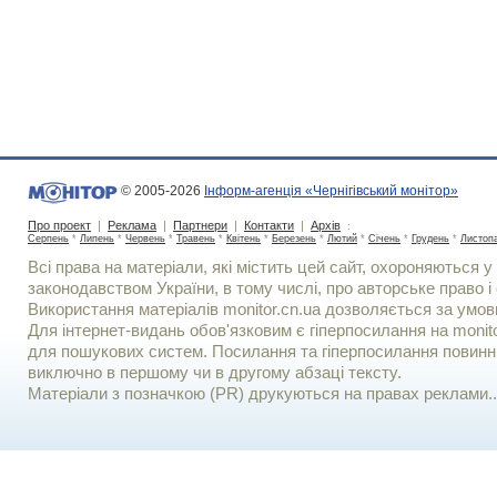
© 2005-2026
Інформ-агенція «Чернігівський монітор»
Про проект
|
Реклама
|
Партнери
|
Контакти
|
Архів
:
Серпень
*
Липень
*
Червень
*
Травень
*
Квітень
*
Березень
*
Лютий
*
Січень
*
Грудень
*
Листоп
Всі права на матеріали, які містить цей сайт, охороняються у 
законодавством України, в тому числі, про авторське право і 
Використання матерiалiв monitor.cn.ua дозволяється за умов
Для iнтернет-видань обов'язковим є гiперпосилання на monito
для пошукових систем. Посилання та гіперпосилання повинні
виключно в першому чи в другому абзаці тексту.
Матеріали з позначкою (PR) друкуються на правах реклами..