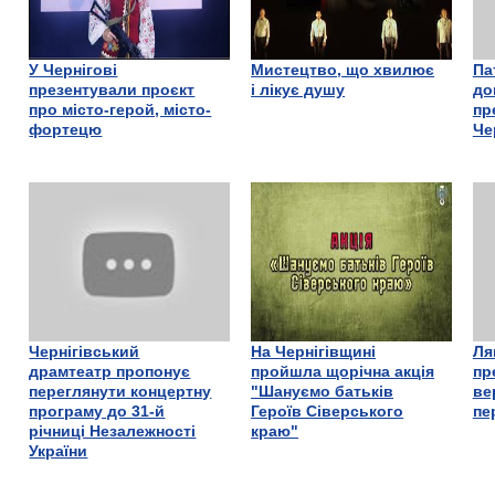
У Чернігові
Мистецтво, що хвилює
Па
презентували проєкт
і лікує душу
до
про місто-герой, місто-
пр
фортецю
Че
Чернігівський
На Чернігівщині
Ля
драмтеатр пропонує
пройшла щорічна акція
пр
переглянути концертну
"Шануємо батьків
ве
програму до 31-й
Героїв Сіверського
пе
річниці Незалежності
краю"
України