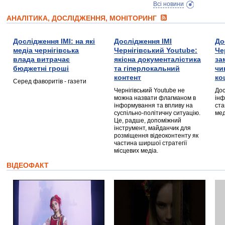
Всі новини
АНАЛІТИКА, ДОСЛІДЖЕННЯ, МОНІТОРИНГ
Дослідження ІМІ: на які
Дослідження ІМІ
До
медіа чернігівська
Чернігівський Youtube:
Че
влада витрачає
якісна документалістика
за
бюджетні гроші
та гіперлокальний
чи
контент
ко
Серед фаворитів - газети
Чернігівський Youtube не
Дос
можна назвати флагманом в
інф
інформування та впливу на
ста
суспільно-політичну ситуацію.
мед
Це, радше, допоміжний
інструмент, майданчик для
розміщення відеоконтенту як
частина ширшої стратегії
місцевих медіа.
ВІДЕОФАКТ