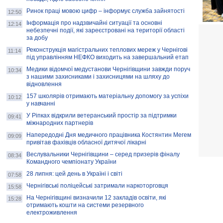
Ринок праці мовою цифр – інформує служба зайнятості
12:50
Інформація про надзвичайні ситуації та основні
12:14
небезпечні події, які зареєстровані на території області
за добу
Реконструкція магістральних теплових мереж у Чернігові
11:14
під управлінням НЕФКО виходить на завершальний етап
Медики відомчої медустанови Чернігівщини завжди поруч
10:34
з нашими захисниками і захисницями на шляху до
відновлення
157 школярів отримають матеріальну допомогу за успіхи
10:12
у навчанні
У Ріпках відкрили ветеранський простір за підтримки
09:41
міжнародних партнерів
Напередодні Дня медичного працівника Костянтин Мегем
09:09
привітав фахівців обласної дитячої лікарні
Веслувальники Чернігівщини – серед призерів фіналу
08:34
Командного чемпіонату України
28 липня: цей день в Україні і світі
07:58
Чернігівські поліцейські затримали наркоторговця
15:58
На Чернігівщині визначили 12 закладів освіти, які
15:28
отримають кошти на системи резервного
електроживлення