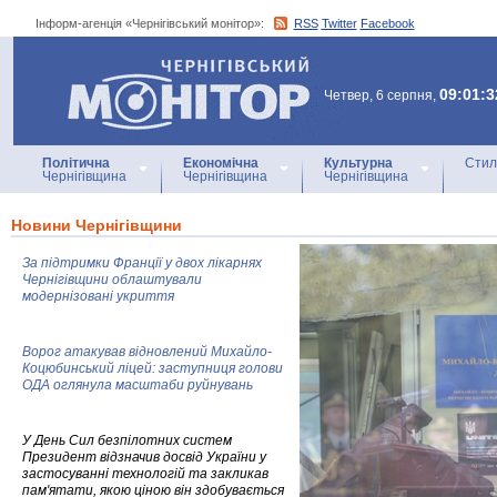
Інформ-агенція «Чернігівський монітор»:
RSS
Twitter
Facebook
Інформ-агенція
«Чернігівський монітор»
09:01:3
Четвер, 6 серпня,
Політична
Економічна
Культурна
Стил
Чернігівщина
Чернігівщина
Чернігівщина
Новини Чернігівщини
За підтримки Франції у двох лікарнях
Чернігівщини облаштували
модернізовані укриття
Ворог атакував відновлений Михайло-
Коцюбинський ліцей: заступниця голови
ОДА оглянула масштаби руйнувань
У День Сил безпілотних систем
Президент відзначив досвід України у
застосуванні технологій та закликав
пам'ятати, якою ціною він здобувається