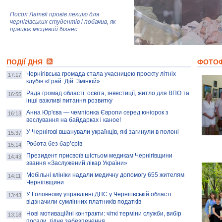
Посол Латвії провів лекцію для
чернігівських студентів і побачив, як
працює місцевий бізнес
Митці та жителі Чернігова створили
ПОДІЇ ДНЯ
колекцію про війну, емоції та тварин
ФОТО
Чернігівська громада стала учасницею проєкту літніх
17:17
клубів «Грай. Дій. Змінюй»
Рада громад області: освіта, інвестиції, житло для ВПО та
AB InBev Efes Україна підтримала
16:55
інші важливі питання розвитку
навчальний проєкт "Молодіжна бізнес-
школа", спрямований на розвиток
Анна Юр'єва — чемпіонка Європи серед юніорок з
16:13
підприємництва у Чернігівській області
веслування на байдарках і каное!
У Чернігові вшанували українців, які загинули в полоні
15:37
Золота тварина: видання Forbes
написало про чернігівця Патрона: хто і
Робота без бар’єрів
15:14
скільки на ньому заробляє? І куди
витрачають?
Президент присвоїв шістьом медикам Чернігівщини
14:43
звання «Заслужений лікар України»
Мобільні клініки надали медичну допомогу 655 жителям
14:11
Чернігівщини
У Головному управлінні ДПС у Чернігівській області
13:43
відзначили сумлінних платників податків
Нові мотиваційні контракти: чіткі терміни служби, вибір
13:18
посади, гідне забезпечення