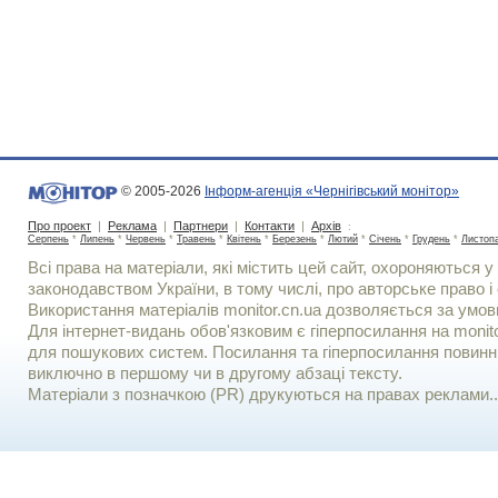
© 2005-2026
Інформ-агенція «Чернігівський монітор»
Про проект
|
Реклама
|
Партнери
|
Контакти
|
Архів
:
Серпень
*
Липень
*
Червень
*
Травень
*
Квітень
*
Березень
*
Лютий
*
Січень
*
Грудень
*
Листоп
Всі права на матеріали, які містить цей сайт, охороняються у 
законодавством України, в тому числі, про авторське право і 
Використання матерiалiв monitor.cn.ua дозволяється за умов
Для iнтернет-видань обов'язковим є гiперпосилання на monito
для пошукових систем. Посилання та гіперпосилання повинні
виключно в першому чи в другому абзаці тексту.
Матеріали з позначкою (PR) друкуються на правах реклами..