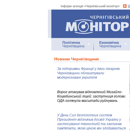
Інформ-агенція «Чернігівський монітор»:
Інформ-агенція
«Чернігівський монітор»
Політична
Економічна
Чернігівщина
Чернігівщина
Новини Чернігівщини
За підтримки Франції у двох лікарнях
Чернігівщини облаштували
модернізовані укриття
Ворог атакував відновлений Михайло-
Коцюбинський ліцей: заступниця голови
ОДА оглянула масштаби руйнувань
У День Сил безпілотних систем
Президент відзначив досвід України у
застосуванні технологій та закликав
пам'ятати, якою ціною він здобувається