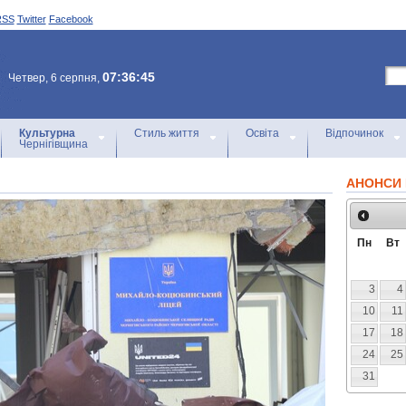
RSS
Twitter
Facebook
07:36:45
Четвер, 6 серпня,
Культурна
Стиль життя
Освіта
Відпочинок
Чернігівщина
АНОНСИ 
Пн
Вт
3
4
10
11
17
18
24
25
31