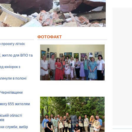
ФОТОФАКТ
 проєкту літніх
ії, житло для ВПО та
ед юніорок з
агинули в полоні
 Чернігівщини
омогу 655 жителям
ській області
ків
іни служби, вибір