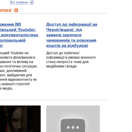
Всі новини
ТОРИНГ
дження ІМІ
Доступ до інформації на
гівський Youtube:
Чернігівщині: під
а документалістика
замком зарплати
перлокальний
чиновників та освоєння
нт
коштів на відбудові
вський Youtube не
Доступ до публічної
назвати флагманом в
інформації в умовах воєнного
ування та впливу на
стану непроста тема для
но-політичну ситуацію.
медійників і влади.
дше, допоміжний
ент, майданчик для
ння відеоконтенту як
 ширшої стратегії
х медіа.