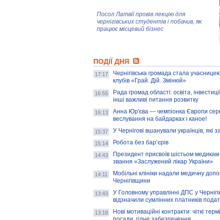
Посол Латвії провів лекцію для
чернігівських студентів і побачив, як
працює місцевий бізнес
Митці та жителі Чернігова створили
ПОДІЇ ДНЯ
колекцію про війну, емоції та тварин
Чернігівська громада стала учасницею
17:17
клубів «Грай. Дій. Змінюй»
Рада громад області: освіта, інвестиц
AB InBev Efes Україна підтримала
16:55
інші важливі питання розвитку
навчальний проєкт "Молодіжна бізнес-
школа", спрямований на розвиток
Анна Юр'єва — чемпіонка Європи сер
16:13
підприємництва у Чернігівській області
веслування на байдарках і каное!
У Чернігові вшанували українців, які з
15:37
Золота тварина: видання Forbes
написало про чернігівця Патрона: хто і
Робота без бар’єрів
15:14
скільки на ньому заробляє? І куди
витрачають?
Президент присвоїв шістьом медикам
14:43
звання «Заслужений лікар України»
Мобільні клініки надали медичну доп
14:11
Чернігівщини
У Головному управлінні ДПС у Чернігів
13:43
відзначили сумлінних платників подат
Нові мотиваційні контракти: чіткі терм
13:18
посади, гідне забезпечення