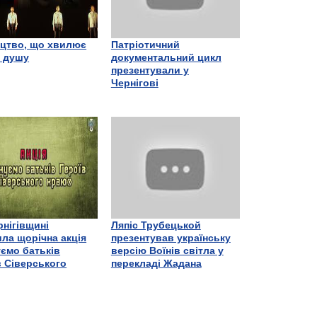
цтво, що хвилює
Патріотичний
є душу
документальний цикл
презентували у
Чернігові
рнігівщині
Ляпіс Трубецькой
ла щорічна акція
презентував українську
ємо батьків
версію Воїнів світла у
в Сіверського
перекладі Жадана