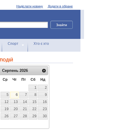
Надіслати новину
Додати в обране
Спорт
Хто є хто
ПОДІЙ
Серпень
2026
Ср
Чт
Пт
Сб
Нд
1
2
5
6
7
8
9
12
13
14
15
16
19
20
21
22
23
26
27
28
29
30