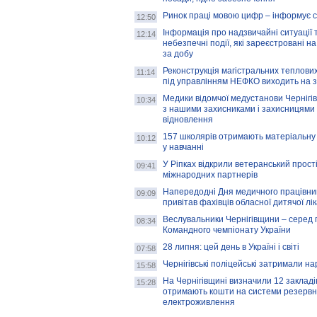
Ринок праці мовою цифр – інформує 
12:50
Інформація про надзвичайні ситуації 
12:14
небезпечні події, які зареєстровані на
за добу
Реконструкція магістральних теплових
11:14
під управлінням НЕФКО виходить на 
Медики відомчої медустанови Чернігі
10:34
з нашими захисниками і захисницями
відновлення
157 школярів отримають матеріальну 
10:12
у навчанні
У Ріпках відкрили ветеранський прост
09:41
міжнародних партнерів
Напередодні Дня медичного працівни
09:09
привітав фахівців обласної дитячої лі
Веслувальники Чернігівщини – серед 
08:34
Командного чемпіонату України
28 липня: цей день в Україні і світі
07:58
Чернігівські поліцейські затримали н
15:58
На Чернігівщині визначили 12 закладів 
15:28
отримають кошти на системи резервн
електроживлення