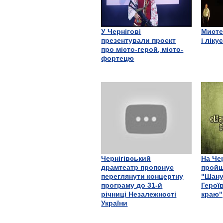
У Чернігові
Мисте
презентували проєкт
і ліку
про місто-герой, місто-
фортецю
Чернігівський
На Че
драмтеатр пропонує
пройш
переглянути концертну
"Шану
програму до 31-й
Герої
річниці Незалежності
краю"
України