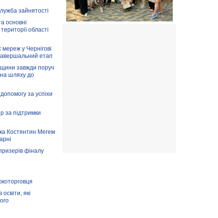
служба зайнятості
та основні
 території області
 мереж у Чернігові
завершальний етап
вщини завжди поруч
 на шляху до
допомогу за успіхи
ір за підтримки
ка Костянтин Мегем
карні
призерів фіналу
аркоторговця
освіти, які
ого