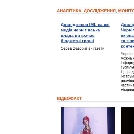
АНАЛІТИКА, ДОСЛІДЖЕННЯ, МОНІ
Дослідження ІМІ: на які
Дослі
медіа чернігівська
Черні
влада витрачає
якісн
бюджетні гроші
та гі
конте
Серед фаворитів - газети
Чернігі
можна 
інформ
суспіль
Це, ра
інструм
розміще
частина
місцеви
ВІДЕОФАКТ