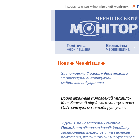
Інформ-агенція «Чернігівський монітор»:
Інформ-агенція
«Чернігівський монітор»
Політична
Економічна
Чернігівщина
Чернігівщина
Новини Чернігівщини
За підтримки Франції у двох лікарнях
Чернігівщини облаштували
модернізовані укриття
Ворог атакував відновлений Михайло-
Коцюбинський ліцей: заступниця голови
ОДА оглянула масштаби руйнувань
У День Сил безпілотних систем
Президент відзначив досвід України у
застосуванні технологій та закликав
пам'ятати, якою ціною він здобувається