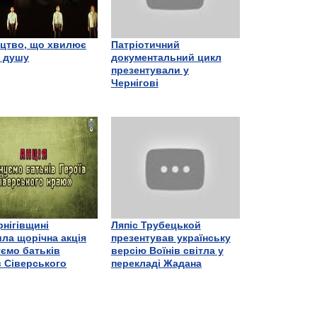
цтво, що хвилює
Патріотичний
є душу
документальний цикл
презентували у
Чернігові
рнігівщині
Ляпіс Трубецькой
ла щорічна акція
презентував українську
ємо батьків
версію Воїнів світла у
в Сіверського
перекладі Жадана