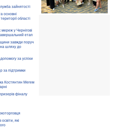
служба зайнятості
та основні
 території області
 мереж у Чернігові
завершальний етап
вщини завжди поруч
 на шляху до
допомогу за успіхи
ір за підтримки
ка Костянтин Мегем
карні
призерів фіналу
аркоторговця
освіти, які
ого