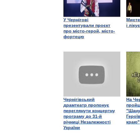
У Чернігові
Мисте
презентували проєкт
і ліку
про місто-герой, місто-
фортецю
Чернігівський
На Че
драмтеатр пропонує
пройш
переглянути концертну
"Шану
програму до 31-й
Герої
річниці Незалежності
краю"
України