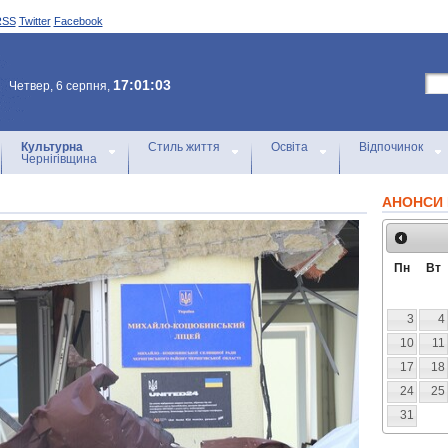
RSS
Twitter
Facebook
17:01:03
Четвер, 6 серпня,
Культурна
Стиль життя
Освіта
Відпочинок
Чернігівщина
АНОНСИ 
Пн
Вт
3
4
10
11
17
18
24
25
31