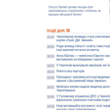
Посол Латвії провів лекцію для
чернігівських студентів і побачив, як
працює місцевий бізнес
Митці та жителі Чернігова створили
ПОДІЇ ДНЯ
колекцію про війну, емоції та тварин
Чернігівська громада стала учасницею
17:17
клубів «Грай. Дій. Змінюй»
Рада громад області: освіта, інвестиц
AB InBev Efes Україна підтримала
16:55
інші важливі питання розвитку
навчальний проєкт "Молодіжна бізнес-
школа", спрямований на розвиток
Анна Юр'єва — чемпіонка Європи сер
16:13
підприємництва у Чернігівській області
веслування на байдарках і каное!
У Чернігові вшанували українців, які з
15:37
Золота тварина: видання Forbes
написало про чернігівця Патрона: хто і
Робота без бар’єрів
15:14
скільки на ньому заробляє? І куди
витрачають?
Президент присвоїв шістьом медикам
14:43
звання «Заслужений лікар України»
Мобільні клініки надали медичну доп
14:11
Чернігівщини
У Головному управлінні ДПС у Чернігів
13:43
відзначили сумлінних платників подат
Нові мотиваційні контракти: чіткі терм
13:18
посади, гідне забезпечення