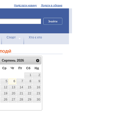
Надіслати новину
Додати в обране
Спорт
Хто є хто
ПОДІЙ
Серпень
2026
Ср
Чт
Пт
Сб
Нд
1
2
5
6
7
8
9
12
13
14
15
16
19
20
21
22
23
26
27
28
29
30