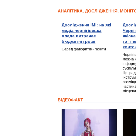
АНАЛІТИКА, ДОСЛІДЖЕННЯ, МОНІ
Дослідження ІМІ: на які
Дослі
медіа чернігівська
Черні
влада витрачає
якісн
бюджетні гроші
та гі
конте
Серед фаворитів - газети
Чернігі
можна 
інформ
суспіль
Це, ра
інструм
розміще
частина
місцеви
ВІДЕОФАКТ