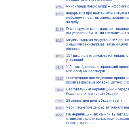
Ринок праці мовою цифр – інформує 
12:50
Інформація про надзвичайні ситуації 
12:14
небезпечні події, які зареєстровані на
за добу
Реконструкція магістральних теплових
11:14
під управлінням НЕФКО виходить на 
Медики відомчої медустанови Чернігі
10:34
з нашими захисниками і захисницями
відновлення
157 школярів отримають матеріальну 
10:12
у навчанні
У Ріпках відкрили ветеранський прост
09:41
міжнародних партнерів
Напередодні Дня медичного працівни
09:09
привітав фахівців обласної дитячої лі
Веслувальники Чернігівщини – серед 
08:34
Командного чемпіонату України
28 липня: цей день в Україні і світі
07:58
Чернігівські поліцейські затримали н
15:58
На Чернігівщині визначили 12 закладів 
15:28
отримають кошти на системи резервн
електроживлення