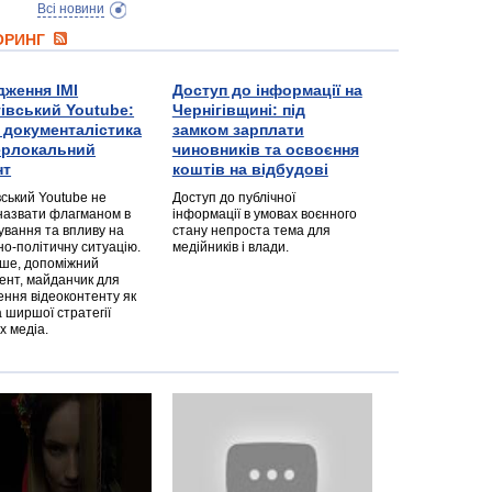
Всі новини
ТОРИНГ
дження ІМІ
Доступ до інформації на
гівський Youtube:
Чернігівщині: під
а документалістика
замком зарплати
перлокальний
чиновників та освоєння
нт
коштів на відбудові
вський Youtube не
Доступ до публічної
назвати флагманом в
інформації в умовах воєнного
ування та впливу на
стану непроста тема для
но-політичну ситуацію.
медійників і влади.
дше, допоміжний
ент, майданчик для
ння відеоконтенту як
 ширшої стратегії
х медіа.