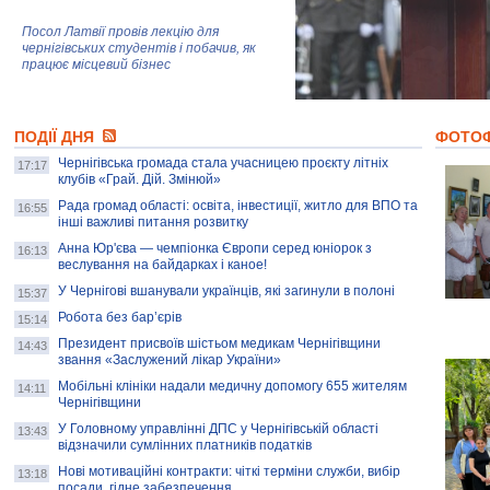
Посол Латвії провів лекцію для
чернігівських студентів і побачив, як
працює місцевий бізнес
Митці та жителі Чернігова створили
ПОДІЇ ДНЯ
колекцію про війну, емоції та тварин
ФОТО
Чернігівська громада стала учасницею проєкту літніх
17:17
клубів «Грай. Дій. Змінюй»
Рада громад області: освіта, інвестиції, житло для ВПО та
AB InBev Efes Україна підтримала
16:55
інші важливі питання розвитку
навчальний проєкт "Молодіжна бізнес-
школа", спрямований на розвиток
Анна Юр'єва — чемпіонка Європи серед юніорок з
16:13
підприємництва у Чернігівській області
веслування на байдарках і каное!
У Чернігові вшанували українців, які загинули в полоні
15:37
Золота тварина: видання Forbes
написало про чернігівця Патрона: хто і
Робота без бар’єрів
15:14
скільки на ньому заробляє? І куди
витрачають?
Президент присвоїв шістьом медикам Чернігівщини
14:43
звання «Заслужений лікар України»
Мобільні клініки надали медичну допомогу 655 жителям
14:11
Чернігівщини
У Головному управлінні ДПС у Чернігівській області
13:43
відзначили сумлінних платників податків
Нові мотиваційні контракти: чіткі терміни служби, вибір
13:18
посади, гідне забезпечення