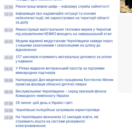
Ринок праці мовою цифр – інформує служба зайнятості
12:50
Інформація про надзвичайні ситуації та основні
12:14
небезпечні події, які зареєстровані на території області
за добу
Реконструкція магістральних теплових мереж у Чернігові
11:14
під управлінням НЕФКО виходить на завершальний етап
Медики відомчої медустанови Чернігівщини завжди поруч
10:34
з нашими захисниками і захисницями на шляху до
відновлення
157 школярів отримають матеріальну допомогу за успіхи
10:12
у навчанні
У Ріпках відкрили ветеранський простір за підтримки
09:41
міжнародних партнерів
Напередодні Дня медичного працівника Костянтин Мегем
09:09
привітав фахівців обласної дитячої лікарні
Веслувальники Чернігівщини – серед призерів фіналу
08:34
Командного чемпіонату України
28 липня: цей день в Україні і світі
07:58
Чернігівські поліцейські затримали наркоторговця
15:58
На Чернігівщині визначили 12 закладів освіти, які
15:28
отримають кошти на системи резервного
електроживлення