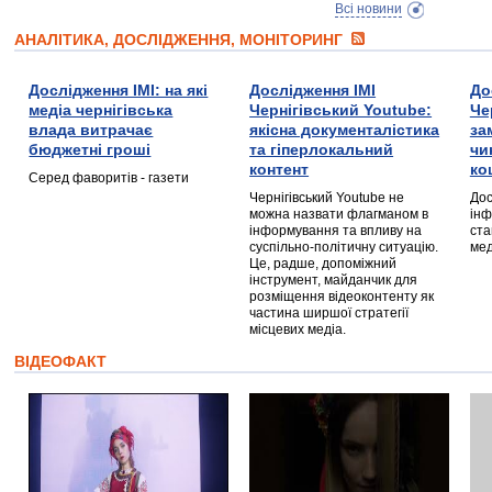
Всі новини
АНАЛІТИКА, ДОСЛІДЖЕННЯ, МОНІТОРИНГ
Дослідження ІМІ: на які
Дослідження ІМІ
До
медіа чернігівська
Чернігівський Youtube:
Че
влада витрачає
якісна документалістика
за
бюджетні гроші
та гіперлокальний
чи
контент
ко
Серед фаворитів - газети
Чернігівський Youtube не
Дос
можна назвати флагманом в
інф
інформування та впливу на
ста
суспільно-політичну ситуацію.
мед
Це, радше, допоміжний
інструмент, майданчик для
розміщення відеоконтенту як
частина ширшої стратегії
місцевих медіа.
ВІДЕОФАКТ