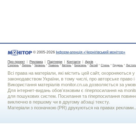
© 2005-2026
Інформ-агенція «Чернігівський монітор»
Про проект
|
Реклама
|
Партнери
|
Контакти
|
Архів
:
Серпень
*
Липень
*
Червень
*
Травень
*
Квітень
*
Березень
*
Лютий
*
Січень
*
Грудень
*
Листоп
Всі права на матеріали, які містить цей сайт, охороняються у 
законодавством України, в тому числі, про авторське право і 
Використання матерiалiв monitor.cn.ua дозволяється за умов
Для iнтернет-видань обов'язковим є гiперпосилання на monito
для пошукових систем. Посилання та гіперпосилання повинні
виключно в першому чи в другому абзаці тексту.
Матеріали з позначкою (PR) друкуються на правах реклами..