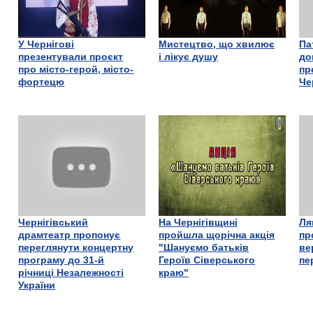
У Чернігові
Мистецтво, що хвилює
Па
презентували проєкт
і лікує душу
до
про місто-герой, місто-
пр
фортецю
Че
Чернігівський
На Чернігівщині
Ля
драмтеатр пропонує
пройшла щорічна акція
пр
переглянути концертну
"Шануємо батьків
ве
програму до 31-й
Героїв Сіверського
пе
річниці Незалежності
краю"
України