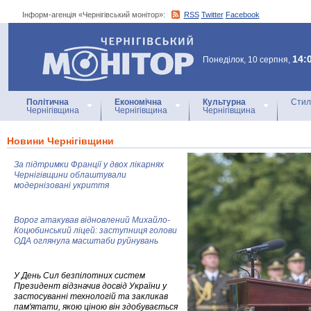
Інформ-агенція «Чернігівський монітор»:
RSS
Twitter
Facebook
Інформ-агенція
«Чернігівський монітор»
14:
Понеділок, 10 серпня,
Політична
Економічна
Культурна
Стил
Чернігівщина
Чернігівщина
Чернігівщина
Новини Чернігівщини
За підтримки Франції у двох лікарнях
Чернігівщини облаштували
модернізовані укриття
Ворог атакував відновлений Михайло-
Коцюбинський ліцей: заступниця голови
ОДА оглянула масштаби руйнувань
У День Сил безпілотних систем
Президент відзначив досвід України у
застосуванні технологій та закликав
пам'ятати, якою ціною він здобувається