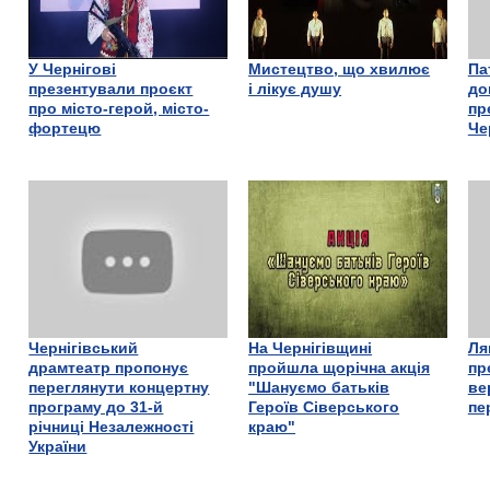
У Чернігові
Мистецтво, що хвилює
Па
презентували проєкт
і лікує душу
до
про місто-герой, місто-
пр
фортецю
Че
Чернігівський
На Чернігівщині
Ля
драмтеатр пропонує
пройшла щорічна акція
пр
переглянути концертну
"Шануємо батьків
ве
програму до 31-й
Героїв Сіверського
пе
річниці Незалежності
краю"
України