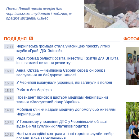
Посол Латвії провів лекцію для
чернігівських студентів і побачив, як
працює місцевий бізнес
Митці та жителі Чернігова створили
ПОДІЇ ДНЯ
колекцію про війну, емоції та тварин
ФОТО
Чернігівська громада стала учасницею проєкту літніх
17:17
клубів «Грай. Дій. Змінюй»
Рада громад області: освіта, інвестиції, житло для ВПО та
AB InBev Efes Україна підтримала
16:55
інші важливі питання розвитку
навчальний проєкт "Молодіжна бізнес-
школа", спрямований на розвиток
Анна Юр'єва — чемпіонка Європи серед юніорок з
16:13
підприємництва у Чернігівській області
веслування на байдарках і каное!
У Чернігові вшанували українців, які загинули в полоні
15:37
Золота тварина: видання Forbes
написало про чернігівця Патрона: хто і
Робота без бар’єрів
15:14
скільки на ньому заробляє? І куди
витрачають?
Президент присвоїв шістьом медикам Чернігівщини
14:43
звання «Заслужений лікар України»
Мобільні клініки надали медичну допомогу 655 жителям
14:11
Чернігівщини
У Головному управлінні ДПС у Чернігівській області
13:43
відзначили сумлінних платників податків
Нові мотиваційні контракти: чіткі терміни служби, вибір
13:18
посади, гідне забезпечення