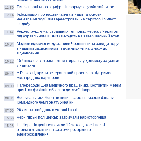
Ринок праці мовою цифр – інформує служба зайнятості
12:50
Інформація про надзвичайні ситуації та основні
12:14
небезпечні події, які зареєстровані на території області
за добу
Реконструкція магістральних теплових мереж у Чернігові
11:14
під управлінням НЕФКО виходить на завершальний етап
Медики відомчої медустанови Чернігівщини завжди поруч
10:34
з нашими захисниками і захисницями на шляху до
відновлення
157 школярів отримають матеріальну допомогу за успіхи
10:12
у навчанні
У Ріпках відкрили ветеранський простір за підтримки
09:41
міжнародних партнерів
Напередодні Дня медичного працівника Костянтин Мегем
09:09
привітав фахівців обласної дитячої лікарні
Веслувальники Чернігівщини – серед призерів фіналу
08:34
Командного чемпіонату України
28 липня: цей день в Україні і світі
07:58
Чернігівські поліцейські затримали наркоторговця
15:58
На Чернігівщині визначили 12 закладів освіти, які
15:28
отримають кошти на системи резервного
електроживлення