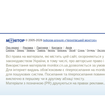
© 2005-2026
Інформ-агенція «Чернігівський монітор»
Про проект
|
Реклама
|
Партнери
|
Контакти
|
Архів
:
Серпень
*
Липень
*
Червень
*
Травень
*
Квітень
*
Березень
*
Лютий
*
Січень
*
Грудень
*
Листоп
Всі права на матеріали, які містить цей сайт, охороняються у 
законодавством України, в тому числі, про авторське право і 
Використання матерiалiв monitor.cn.ua дозволяється за умов
Для iнтернет-видань обов'язковим є гiперпосилання на monito
для пошукових систем. Посилання та гіперпосилання повинні
виключно в першому чи в другому абзаці тексту.
Матеріали з позначкою (PR) друкуються на правах реклами..