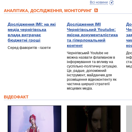
Всі новини
АНАЛІТИКА, ДОСЛІДЖЕННЯ, МОНІТОРИНГ
Дослідження ІМІ: на які
Дослідження ІМІ
До
медіа чернігівська
Чернігівський Youtube:
Че
влада витрачає
якісна документалістика
за
бюджетні гроші
та гіперлокальний
чи
контент
ко
Серед фаворитів - газети
Чернігівський Youtube не
Дос
можна назвати флагманом в
інф
інформування та впливу на
ста
суспільно-політичну ситуацію.
мед
Це, радше, допоміжний
інструмент, майданчик для
розміщення відеоконтенту як
частина ширшої стратегії
місцевих медіа.
ВІДЕОФАКТ