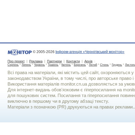
© 2005-2026
Інформ-агенція «Чернігівський монітор»
Про проект
|
Реклама
|
Партнери
|
Контакти
|
Архів
:
Серпень
*
Липень
*
Червень
*
Травень
*
Квітень
*
Березень
*
Лютий
*
Січень
*
Грудень
*
Листоп
Всі права на матеріали, які містить цей сайт, охороняються у 
законодавством України, в тому числі, про авторське право і 
Використання матерiалiв monitor.cn.ua дозволяється за умов
Для iнтернет-видань обов'язковим є гiперпосилання на monito
для пошукових систем. Посилання та гіперпосилання повинні
виключно в першому чи в другому абзаці тексту.
Матеріали з позначкою (PR) друкуються на правах реклами..