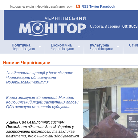
Інформ-агенція «Чернігівський монітор»:
RSS
Twitter
Facebook
Інформ-агенція
«Чернігівський монітор»
00:08:3
Субота, 8 серпня,
Політична
Економічна
Культурна
Стил
Чернігівщина
Чернігівщина
Чернігівщина
Новини Чернігівщини
За підтримки Франції у двох лікарнях
Чернігівщини облаштували
модернізовані укриття
Ворог атакував відновлений Михайло-
Коцюбинський ліцей: заступниця голови
ОДА оглянула масштаби руйнувань
У День Сил безпілотних систем
Президент відзначив досвід України у
застосуванні технологій та закликав
пам'ятати, якою ціною він здобувається