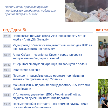
Посол Латвії провів лекцію для
чернігівських студентів і побачив, як
працює місцевий бізнес
Митці та жителі Чернігова створили
ПОДІЇ ДНЯ
колекцію про війну, емоції та тварин
ФОТО
Чернігівська громада стала учасницею проєкту літніх
17:17
клубів «Грай. Дій. Змінюй»
Рада громад області: освіта, інвестиції, житло для ВПО та
AB InBev Efes Україна підтримала
16:55
інші важливі питання розвитку
навчальний проєкт "Молодіжна бізнес-
школа", спрямований на розвиток
Анна Юр'єва — чемпіонка Європи серед юніорок з
16:13
підприємництва у Чернігівській області
веслування на байдарках і каное!
У Чернігові вшанували українців, які загинули в полоні
15:37
Золота тварина: видання Forbes
написало про чернігівця Патрона: хто і
Робота без бар’єрів
15:14
скільки на ньому заробляє? І куди
витрачають?
Президент присвоїв шістьом медикам Чернігівщини
14:43
звання «Заслужений лікар України»
Мобільні клініки надали медичну допомогу 655 жителям
14:11
Чернігівщини
У Головному управлінні ДПС у Чернігівській області
13:43
відзначили сумлінних платників податків
Нові мотиваційні контракти: чіткі терміни служби, вибір
13:18
посади, гідне забезпечення