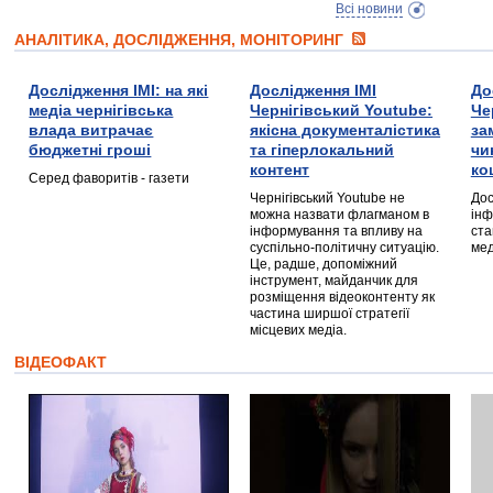
Всі новини
АНАЛІТИКА, ДОСЛІДЖЕННЯ, МОНІТОРИНГ
Дослідження ІМІ: на які
Дослідження ІМІ
До
медіа чернігівська
Чернігівський Youtube:
Че
влада витрачає
якісна документалістика
за
бюджетні гроші
та гіперлокальний
чи
контент
ко
Серед фаворитів - газети
Чернігівський Youtube не
Дос
можна назвати флагманом в
інф
інформування та впливу на
ста
суспільно-політичну ситуацію.
мед
Це, радше, допоміжний
інструмент, майданчик для
розміщення відеоконтенту як
частина ширшої стратегії
місцевих медіа.
ВІДЕОФАКТ