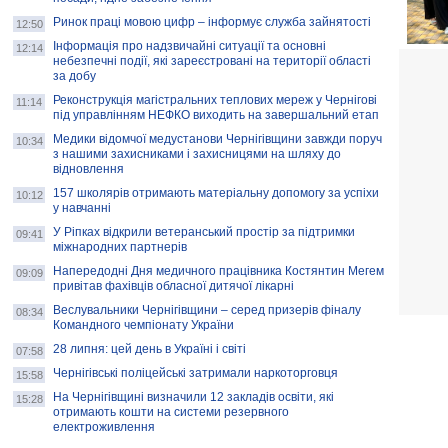
Ринок праці мовою цифр – інформує служба зайнятості
12:50
Інформація про надзвичайні ситуації та основні
12:14
небезпечні події, які зареєстровані на території області
за добу
Реконструкція магістральних теплових мереж у Чернігові
11:14
під управлінням НЕФКО виходить на завершальний етап
Медики відомчої медустанови Чернігівщини завжди поруч
10:34
з нашими захисниками і захисницями на шляху до
відновлення
157 школярів отримають матеріальну допомогу за успіхи
10:12
у навчанні
У Ріпках відкрили ветеранський простір за підтримки
09:41
міжнародних партнерів
Напередодні Дня медичного працівника Костянтин Мегем
09:09
привітав фахівців обласної дитячої лікарні
Веслувальники Чернігівщини – серед призерів фіналу
08:34
Командного чемпіонату України
28 липня: цей день в Україні і світі
07:58
Чернігівські поліцейські затримали наркоторговця
15:58
На Чернігівщині визначили 12 закладів освіти, які
15:28
отримають кошти на системи резервного
електроживлення