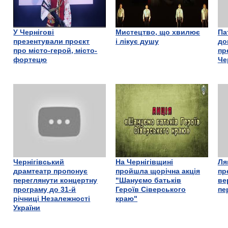
У Чернігові
Мистецтво, що хвилює
Па
презентували проєкт
і лікує душу
до
про місто-герой, місто-
пр
фортецю
Че
Чернігівський
На Чернігівщині
Ля
драмтеатр пропонує
пройшла щорічна акція
пр
переглянути концертну
"Шануємо батьків
ве
програму до 31-й
Героїв Сіверського
пе
річниці Незалежності
краю"
України