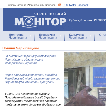
Інформ-агенція «Чернігівський монітор»:
RSS
Twitter
Facebook
Інформ-агенція
«Чернігівський монітор»
21:00:2
Субота, 8 серпня,
Політична
Економічна
Культурна
Стил
Чернігівщина
Чернігівщина
Чернігівщина
Новини Чернігівщини
За підтримки Франції у двох лікарнях
Чернігівщини облаштували
модернізовані укриття
Ворог атакував відновлений Михайло-
Коцюбинський ліцей: заступниця голови
ОДА оглянула масштаби руйнувань
У День Сил безпілотних систем
Президент відзначив досвід України у
застосуванні технологій та закликав
пам'ятати, якою ціною він здобувається