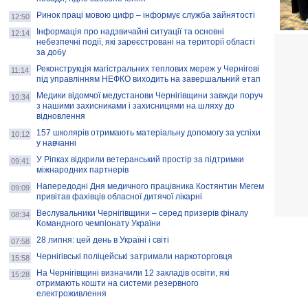
Ринок праці мовою цифр – інформує служба зайнятості
12:50
Інформація про надзвичайні ситуації та основні
12:14
небезпечні події, які зареєстровані на території області
за добу
Реконструкція магістральних теплових мереж у Чернігові
11:14
під управлінням НЕФКО виходить на завершальний етап
Медики відомчої медустанови Чернігівщини завжди поруч
10:34
з нашими захисниками і захисницями на шляху до
відновлення
157 школярів отримають матеріальну допомогу за успіхи
10:12
у навчанні
У Ріпках відкрили ветеранський простір за підтримки
09:41
міжнародних партнерів
Напередодні Дня медичного працівника Костянтин Мегем
09:09
привітав фахівців обласної дитячої лікарні
Веслувальники Чернігівщини – серед призерів фіналу
08:34
Командного чемпіонату України
28 липня: цей день в Україні і світі
07:58
Чернігівські поліцейські затримали наркоторговця
15:58
На Чернігівщині визначили 12 закладів освіти, які
15:28
отримають кошти на системи резервного
електроживлення