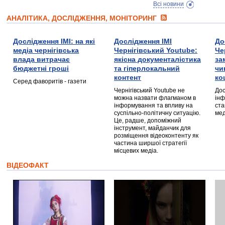
Всі новини
АНАЛІТИКА, ДОСЛІДЖЕННЯ, МОНІТОРИНГ
Дослідження ІМІ: на які
Дослідження ІМІ
До
медіа чернігівська
Чернігівський Youtube:
Че
влада витрачає
якісна документалістика
за
бюджетні гроші
та гіперлокальний
чи
контент
ко
Серед фаворитів - газети
Чернігівський Youtube не
Дос
можна назвати флагманом в
інф
інформування та впливу на
ста
суспільно-політичну ситуацію.
мед
Це, радше, допоміжний
інструмент, майданчик для
розміщення відеоконтенту як
частина ширшої стратегії
місцевих медіа.
ВІДЕОФАКТ