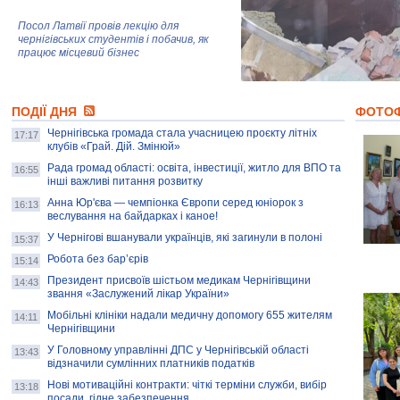
Посол Латвії провів лекцію для
чернігівських студентів і побачив, як
працює місцевий бізнес
Митці та жителі Чернігова створили
ПОДІЇ ДНЯ
колекцію про війну, емоції та тварин
ФОТО
Чернігівська громада стала учасницею проєкту літніх
17:17
клубів «Грай. Дій. Змінюй»
Рада громад області: освіта, інвестиції, житло для ВПО та
AB InBev Efes Україна підтримала
16:55
інші важливі питання розвитку
навчальний проєкт "Молодіжна бізнес-
школа", спрямований на розвиток
Анна Юр'єва — чемпіонка Європи серед юніорок з
16:13
підприємництва у Чернігівській області
веслування на байдарках і каное!
У Чернігові вшанували українців, які загинули в полоні
15:37
Золота тварина: видання Forbes
написало про чернігівця Патрона: хто і
Робота без бар’єрів
15:14
скільки на ньому заробляє? І куди
витрачають?
Президент присвоїв шістьом медикам Чернігівщини
14:43
звання «Заслужений лікар України»
Мобільні клініки надали медичну допомогу 655 жителям
14:11
Чернігівщини
У Головному управлінні ДПС у Чернігівській області
13:43
відзначили сумлінних платників податків
Нові мотиваційні контракти: чіткі терміни служби, вибір
13:18
посади, гідне забезпечення