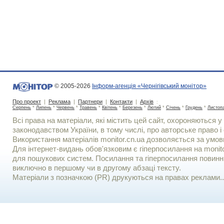
© 2005-2026
Інформ-агенція «Чернігівський монітор»
Про проект
|
Реклама
|
Партнери
|
Контакти
|
Архів
:
Серпень
*
Липень
*
Червень
*
Травень
*
Квітень
*
Березень
*
Лютий
*
Січень
*
Грудень
*
Листоп
Всі права на матеріали, які містить цей сайт, охороняються у 
законодавством України, в тому числі, про авторське право і 
Використання матерiалiв monitor.cn.ua дозволяється за умов
Для iнтернет-видань обов'язковим є гiперпосилання на monito
для пошукових систем. Посилання та гіперпосилання повинні
виключно в першому чи в другому абзаці тексту.
Матеріали з позначкою (PR) друкуються на правах реклами..