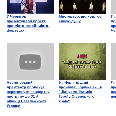
У Чернігові
Мистецтво, що хвилює
Па
презентували проєкт
і лікує душу
до
про місто-герой, місто-
пр
фортецю
Че
Чернігівський
На Чернігівщині
Ля
драмтеатр пропонує
пройшла щорічна акція
пр
переглянути концертну
"Шануємо батьків
ве
програму до 31-й
Героїв Сіверського
пе
річниці Незалежності
краю"
України