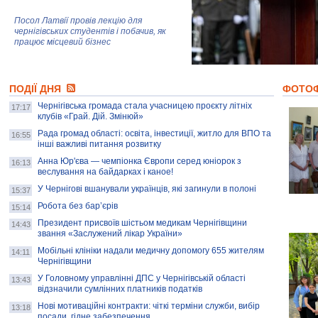
Посол Латвії провів лекцію для
чернігівських студентів і побачив, як
працює місцевий бізнес
Митці та жителі Чернігова створили
ПОДІЇ ДНЯ
колекцію про війну, емоції та тварин
ФОТО
Чернігівська громада стала учасницею проєкту літніх
17:17
клубів «Грай. Дій. Змінюй»
Рада громад області: освіта, інвестиції, житло для ВПО та
AB InBev Efes Україна підтримала
16:55
інші важливі питання розвитку
навчальний проєкт "Молодіжна бізнес-
школа", спрямований на розвиток
Анна Юр'єва — чемпіонка Європи серед юніорок з
16:13
підприємництва у Чернігівській області
веслування на байдарках і каное!
У Чернігові вшанували українців, які загинули в полоні
15:37
Золота тварина: видання Forbes
написало про чернігівця Патрона: хто і
Робота без бар’єрів
15:14
скільки на ньому заробляє? І куди
витрачають?
Президент присвоїв шістьом медикам Чернігівщини
14:43
звання «Заслужений лікар України»
Мобільні клініки надали медичну допомогу 655 жителям
14:11
Чернігівщини
У Головному управлінні ДПС у Чернігівській області
13:43
відзначили сумлінних платників податків
Нові мотиваційні контракти: чіткі терміни служби, вибір
13:18
посади, гідне забезпечення