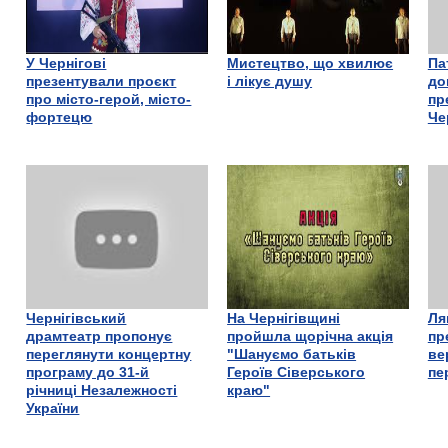
У Чернігові
Мистецтво, що хвилює
Па
презентували проєкт
і лікує душу
до
про місто-герой, місто-
пр
фортецю
Че
Чернігівський
На Чернігівщині
Ля
драмтеатр пропонує
пройшла щорічна акція
пр
переглянути концертну
"Шануємо батьків
ве
програму до 31-й
Героїв Сіверського
пе
річниці Незалежності
краю"
України