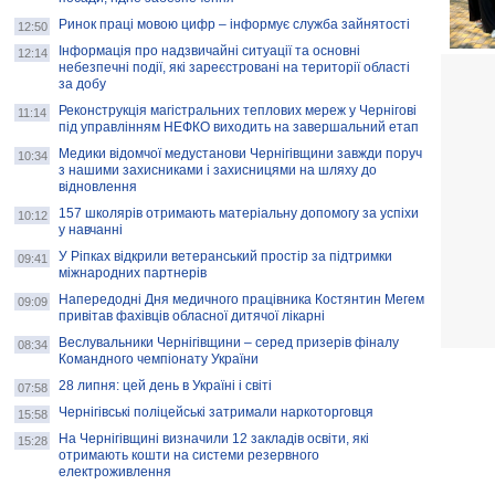
Ринок праці мовою цифр – інформує служба зайнятості
12:50
Інформація про надзвичайні ситуації та основні
12:14
небезпечні події, які зареєстровані на території області
за добу
Реконструкція магістральних теплових мереж у Чернігові
11:14
під управлінням НЕФКО виходить на завершальний етап
Медики відомчої медустанови Чернігівщини завжди поруч
10:34
з нашими захисниками і захисницями на шляху до
відновлення
157 школярів отримають матеріальну допомогу за успіхи
10:12
у навчанні
У Ріпках відкрили ветеранський простір за підтримки
09:41
міжнародних партнерів
Напередодні Дня медичного працівника Костянтин Мегем
09:09
привітав фахівців обласної дитячої лікарні
Веслувальники Чернігівщини – серед призерів фіналу
08:34
Командного чемпіонату України
28 липня: цей день в Україні і світі
07:58
Чернігівські поліцейські затримали наркоторговця
15:58
На Чернігівщині визначили 12 закладів освіти, які
15:28
отримають кошти на системи резервного
електроживлення